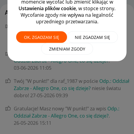
momencie wycofać lub zmienić klikając w
Ustawienia plików cookie
, w stopce strony.
Aktywność Darius_cz
Wycofanie zgody nie wpływa na legalność
uprzedniego przetwarzania.
Gratulacje! Masz nowy "W punkt!" za wpis
Odp.:
Oddział Zabrze - Allegro One, co się dzieje?
.
OK, ZGADZAM SIĘ
NIE ZGADZAM SIĘ
‎03-06-2026
11:06
ZMIENIAM ZGODY
Gratulacje! Masz nowy "W punkt!" za wpis
Odp.:
Oddział Zabrze - Allegro One, co się dzieje?
.
‎03-06-2026
11:05
Twój "W punkt!" dla raf_1987 w poście
Odp.: Oddział
Zabrze - Allegro One, co się dzieje?
niesie światu
dobro!
‎27-05-2026
09:39
Gratulacje! Masz nowy "W punkt!" za wpis
Odp.:
Oddział Zabrze - Allegro One, co się dzieje?
.
‎26-05-2026
15:11