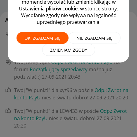
momencie wycofać lub zmienić klikając w
Strona Główna
OPCJE
Ustawienia plików cookie
, w stopce strony.
Wycofanie zgody nie wpływa na legalność
Aktywność jony2005
uprzedniego przetwarzania.
Twój nowy wpis
Odp.: Zwrot na konto PayU
na
OK, ZGADZAM SIĘ
NIE ZGADZAM SIĘ
forum
Początkujący sprzedawcy
można już
podziwiać :)
‎27-09-2021
20:45
ZMIENIAM ZGODY
Twój nowy wpis
Odp.: Zwrot na konto PayU
na
forum
Początkujący sprzedawcy
można już
podziwiać :)
‎27-09-2021
20:43
Twój "W punkt!" dla xyz96 w poście
Odp.: Zwrot na
konto PayU
niesie światu dobro!
‎27-09-2021
20:20
Twój "W punkt!" dla LEW433 w poście
Odp.: Zwrot
na konto PayU
niesie światu dobro!
‎27-09-2021
20:20