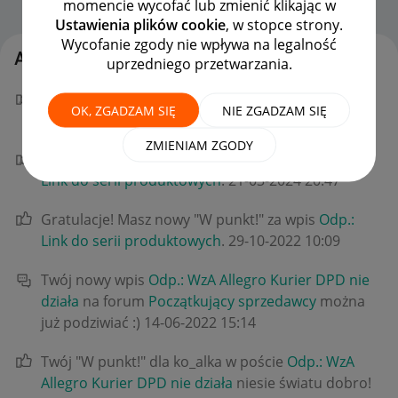
momencie wycofać lub zmienić klikając w
Strona Główna
OPCJE
Ustawienia plików cookie
, w stopce strony.
Wycofanie zgody nie wpływa na legalność
Aktywność Dog-Way
uprzedniego przetwarzania.
Gratulacje! Masz nowy "W punkt!" za wpis
Odp.:
OK, ZGADZAM SIĘ
NIE ZGADZAM SIĘ
Link do serii produktowych
.
‎23-01-2025
09:18
ZMIENIAM ZGODY
Gratulacje! Masz nowy "W punkt!" za wpis
Odp.:
Link do serii produktowych
.
‎21-03-2024
20:47
Gratulacje! Masz nowy "W punkt!" za wpis
Odp.:
Link do serii produktowych
.
‎29-10-2022
10:09
Twój nowy wpis
Odp.: WzA Allegro Kurier DPD nie
działa
na forum
Początkujący sprzedawcy
można
już podziwiać :)
‎14-06-2022
15:14
Twój "W punkt!" dla ko_alka w poście
Odp.: WzA
Allegro Kurier DPD nie działa
niesie światu dobro!