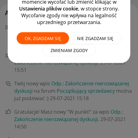
momencie wycofać lub zmienić klikając w
Ustawienia plików cookie
, w stopce strony.
Aktywność grechmoto
Wycofanie zgody nie wpływa na legalność
uprzedniego przetwarzania.
Gratulacje! Masz nowy "W punkt!" za wpis
Odp.:
Zakończenie nierozwiązanej dyskusji
.
‎07-03-2022
OK, ZGADZAM SIĘ
NIE ZGADZAM SIĘ
16:51
ZMIENIAM ZGODY
Gratulacje! Masz nowy "W punkt!" za wpis
Odp.:
Zakończenie nierozwiązanej dyskusji
.
‎29-07-2021
15:51
Twój nowy wpis
Odp.: Zakończenie nierozwiązanej
dyskusji
na forum
Początkujący sprzedawcy
można
już podziwiać :)
‎29-07-2021
15:18
Gratulacje! Masz nowy "W punkt!" za wpis
Odp.:
Zakończenie nierozwiązanej dyskusji
.
‎29-07-2021
14:50