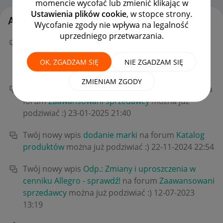
momencie wycofać lub zmienić klikając w
Ustawienia plików cookie
, w stopce strony.
Aktywność promoweld
Wycofanie zgody nie wpływa na legalność
uprzedniego przetwarzania.
Twój nowy wpis
rabat transakcyjny - odmowa
udzielenia
na forum
Zaawansowani sprzedawcy
OK, ZGADZAM SIĘ
NIE ZGADZAM SIĘ
można już podziwiać :)
‎12-09-2025
10:25
ZMIENIAM ZGODY
Twój nowy wpis
nie moge wznowic zadnej auckji
na
forum
Zaawansowani sprzedawcy
można już
podziwiać :)
‎23-01-2025
21:40
Twój nowy wpis
dodanie marki
na forum
Katalog
produktów
można już podziwiać :)
‎22-11-2024
22:54
Twój nowy wpis
Odp.: Zmiany i uproszczenia w
cenniku Allegro - sprawdź!
na forum
Zaawansowani
sprzedawcy
można już podziwiać :)
‎12-07-2023
13:19