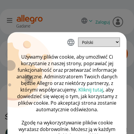
Zaloguj
Gadane
Używamy plików cookie, aby umożliwić Ci
korzystanie z naszej strony, poprawiać jej
funkcjonalność oraz przetwarzać informacje
Zaawansowani sprzedawcy
OPCJE
analityczne. Administratorem Twoich danych
będzie Allegro oraz niektórzy partnerzy, z
którymi współpracujemy.
Kliknij tutaj
, aby
dowiedzieć się więcej o tym, jak korzystamy z
WSZYSTKIE TEMATY
plików cookie. Po akceptacji strona zostanie
automatycznie odświeżona.
Środki.
Zgodę na wykorzystywanie plików cookie
wyrażasz dobrowolnie. Możesz ją w każdym
Safe_Home_Europ
e