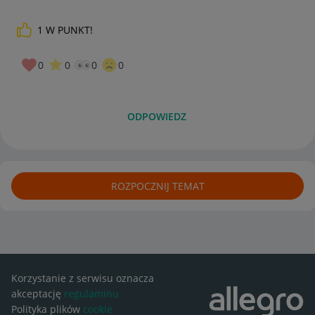
1
W PUNKT!
0
0
0
0
ODPOWIEDZ
ROZPOCZNIJ TEMAT
Korzystanie z serwisu oznacza
akceptację
regulaminu
Polityka plików
cookie