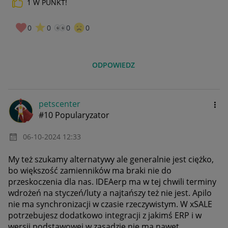
1
W PUNKT!
0
0
0
0
ODPOWIEDZ
petscenter
#10 Popularyzator
‎06-10-2024
12:33
My też szukamy alternatywy ale generalnie jest ciężko,
bo większość zamienników ma braki nie do
przeskoczenia dla nas. IDEAerp ma w tej chwili terminy
wdrożeń na styczeń/luty a najtańszy też nie jest. Apilo
nie ma synchronizacji w czasie rzeczywistym. W xSALE
potrzebujesz dodatkowo integracji z jakimś ERP i w
wersji podstawowej w zasadzie nie ma nawet