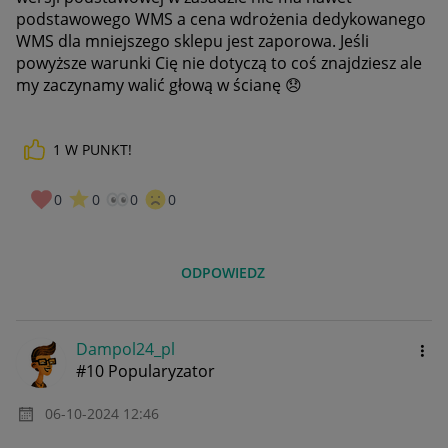
podstawowego WMS a cena wdrożenia dedykowanego
WMS dla mniejszego sklepu jest zaporowa. Jeśli
powyższe warunki Cię nie dotyczą to coś znajdziesz ale
my zaczynamy walić głową w ścianę
😞
1
W PUNKT!
0
0
0
0
ODPOWIEDZ
Dampol24_pl
#10 Popularyzator
‎06-10-2024
12:46