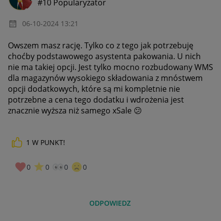
#10 Popularyzator
‎06-10-2024
13:21
Owszem masz rację. Tylko co z tego jak potrzebuję
choćby podstawowego asystenta pakowania. U nich
nie ma takiej opcji. Jest tylko mocno rozbudowany WMS
dla magazynów wysokiego składowania z mnóstwem
opcji dodatkowych, które są mi kompletnie nie
potrzebne a cena tego dodatku i wdrożenia jest
znacznie wyższa niż samego xSale
😕
1
W PUNKT!
0
0
0
0
ODPOWIEDZ