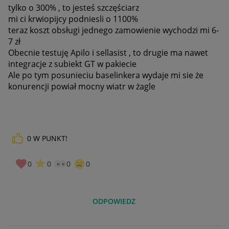
tylko o 300% , to jesteś szczęściarz
mi ci krwiopijcy podniesli o 1100%
teraz koszt obsługi jednego zamowienie wychodzi mi 6-
7 zł
Obecnie testuję Apilo i sellasist , to drugie ma nawet
integracje z subiekt GT w pakiecie
Ale po tym posunieciu baselinkera wydaje mi sie że
konurencji powiał mocny wiatr w żagle
0
W PUNKT!
0
0
0
0
ODPOWIEDZ