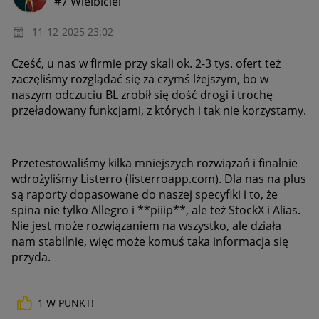
#7 Wielbiciel
‎11-12-2025
23:02
Cześć, u nas w firmie przy skali ok. 2-3 tys. ofert też
zaczęliśmy rozglądać się za czymś lżejszym, bo w
naszym odczuciu BL zrobił się dość drogi i trochę
przeładowany funkcjami, z których i tak nie korzystamy.
Przetestowaliśmy kilka mniejszych rozwiązań i finalnie
wdrożyliśmy Listerro (listerroapp.com). Dla nas na plus
są raporty dopasowane do naszej specyfiki i to, że
spina nie tylko Allegro i **piiip**, ale też StockX i Alias.
Nie jest może rozwiązaniem na wszystko, ale działa
nam stabilnie, więc może komuś taka informacja się
przyda.
1
W PUNKT!