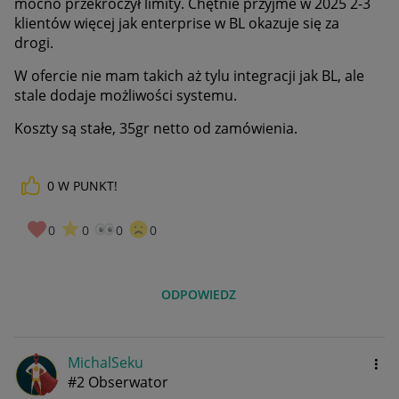
mocno przekroczył limity. Chętnie przyjme w 2025 2-3
klientów więcej jak enterprise w BL okazuje się za
drogi.
W ofercie nie mam takich aż tylu integracji jak BL, ale
stale dodaje możliwości systemu.
Koszty są stałe, 35gr netto od zamówienia.
0
W PUNKT!
0
0
0
0
ODPOWIEDZ
MichalSeku
#2 Obserwator