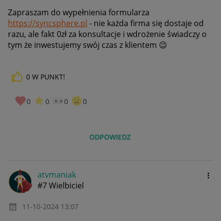
Zapraszam do wypełnienia formularza
https://syncsphere.pl
- nie każda firma się dostaje od
razu, ale fakt 0zł za konsultacje i wdrożenie świadczy o
tym że inwestujemy swój czas z klientem
😉
0
W PUNKT!
0
0
0
0
ODPOWIEDZ
atvmaniak
#7 Wielbiciel
‎11-10-2024
13:07