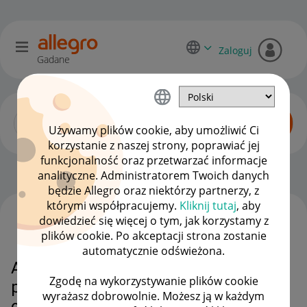
Zaloguj
Gadane
Używamy plików cookie, aby umożliwić Ci
korzystanie z naszej strony, poprawiać jej
funkcjonalność oraz przetwarzać informacje
Zaawansowani sprzedawcy
OPCJE
analityczne. Administratorem Twoich danych
będzie Allegro oraz niektórzy partnerzy, z
którymi współpracujemy.
Kliknij tutaj
, aby
dowiedzieć się więcej o tym, jak korzystamy z
WSZYSTKIE TEMATY
plików cookie. Po akceptacji strona zostanie
automatycznie odświeżona.
Alternatywa dla BaseLinker
Zgodę na wykorzystywanie plików cookie
podwyżka od stycznia i enterprise
wyrażasz dobrowolnie. Możesz ją w każdym
od 5 tysięcy zamówień