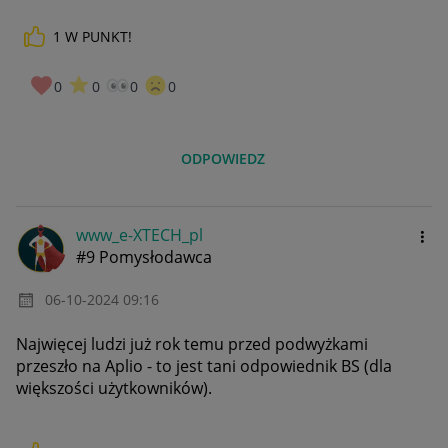
1
W PUNKT!
0
0
0
0
ODPOWIEDZ
www_e-XTECH_pl
#9 Pomysłodawca
‎06-10-2024
09:16
Najwięcej ludzi już rok temu przed podwyżkami
przeszło na Aplio - to jest tani odpowiednik BS (dla
większości użytkowników).