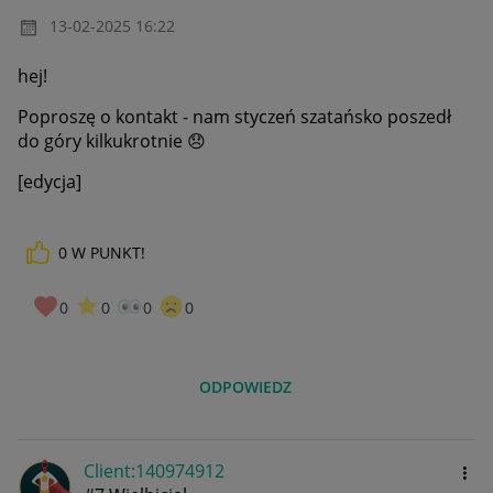
‎13-02-2025
16:22
hej!
Poproszę o kontakt - nam styczeń szatańsko poszedł
do góry kilkukrotnie
😞
[edycja]
0
W PUNKT!
0
0
0
0
ODPOWIEDZ
Client:14097491
2