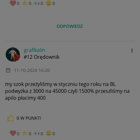
0
0
0
0
ODPOWIEDZ
grafikalin
#12 Orędownik
‎11-10-2024
16:20
my szok przeżyliśmy w styczniu tego roku na BL
podwyżka z 3000 na 45000 czyli 1500% przeszliśmy na
apilo płacimy 400
0
W PUNKT!
0
0
0
0