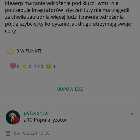
ideaerp ma tanie wdrożenie pod klucz i wms nie
potrzebuje integratorów styczeń luty nie ma tragedii
za chwile zatrudnia więcej ludzi i pewnie wdrożenia
pójdą szybciej tylko pytanie jak długo utrzymają swoje
ceny
0
W PUNKT!
0
0
0
0
ODPOWIEDZ
petscenter
#10 Popularyzator
‎06-10-2024
13:06