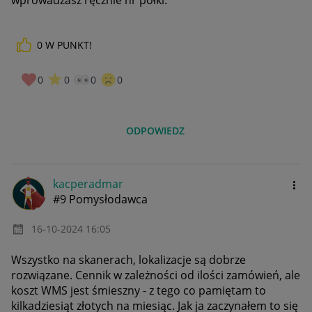
wprowadzasz ręcznie nr półki.
0
W PUNKT!
0
0
0
0
ODPOWIEDZ
kacperadmar
#9 Pomysłodawca
‎16-10-2024
16:05
Wszystko na skanerach, lokalizacje są dobrze
rozwiązane. Cennik w zależności od ilości zamówień, ale
koszt WMS jest śmieszny - z tego co pamiętam to
kilkadziesiąt złotych na miesiąc. Jak ja zaczynałem to się