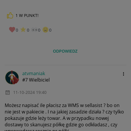
1
W PUNKT!
0
0
0
0
ODPOWIEDZ
atvmaniak
#7 Wielbiciel
‎11-10-2024
19:40
Możesz napisać ile płacisz za WMS w sellasist ? bo on
nie jest w pakiecie . I na jakiej zasadzie działa ? czy tylko
pokazuje gdzie leży towar. A w przypadku nowej
dostawy to skanujesz półkę gdzie go odkładasz , czy