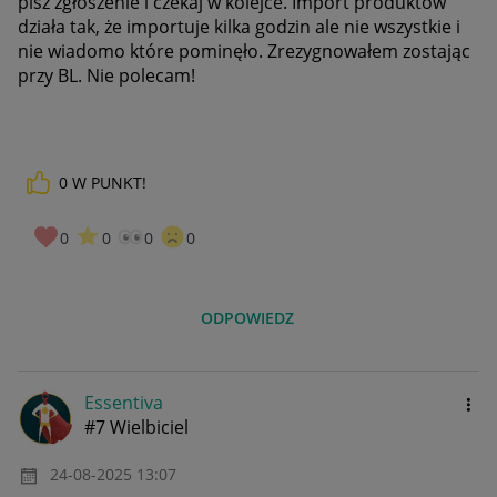
pisz zgłoszenie i czekaj w kolejce. Import produktów
działa tak, że importuje kilka godzin ale nie wszystkie i
nie wiadomo które pominęło. Zrezygnowałem zostając
przy BL. Nie polecam!
0
W PUNKT!
0
0
0
0
ODPOWIEDZ
Essentiva
#7 Wielbiciel
‎24-08-2025
13:07