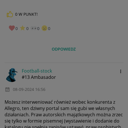
0
W PUNKT!
0
0
0
0
ODPOWIEDZ
Football-stock
#13 Ambasador
‎08-09-2024
16:56
Możesz interweniować również wobec konkurenta z
Allegro, ten dziwny portal sam się gubi we własnych
działaniach. Praw autorskich majątkowych można zrzec
się tylko w formie pisemnej (wystawienie i dodanie do
katalogu nie spełnia zapisów ustawy), praw osobistych