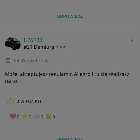
ODPOWIEDZ
LEW433
#21 Demiurg ⭐⭐⭐
‎08-09-2024
17:05
Może, akceptujesz regulamin Allegro i tu się zgadzasz
na to.
0
W PUNKT!
0
0
0
0
ODPOWIEDZ