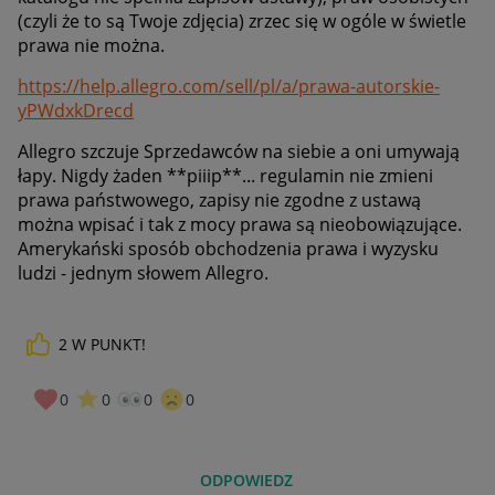
(czyli że to są Twoje zdjęcia) zrzec się w ogóle w świetle
prawa nie można.
https://help.allegro.com/sell/pl/a/prawa-autorskie-
yPWdxkDrecd
Allegro szczuje Sprzedawców na siebie a oni umywają
łapy. Nigdy żaden **piiip**... regulamin nie zmieni
prawa państwowego, zapisy nie zgodne z ustawą
można wpisać i tak z mocy prawa są nieobowiązujące.
Amerykański sposób obchodzenia prawa i wyzysku
ludzi - jednym słowem Allegro.
2
W PUNKT!
0
0
0
0
ODPOWIEDZ