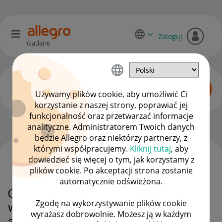
Zaloguj
Gadane
Używamy plików cookie, aby umożliwić Ci
korzystanie z naszej strony, poprawiać jej
funkcjonalność oraz przetwarzać informacje
Zaawansowani sprzedawcy
OPCJE
analityczne. Administratorem Twoich danych
będzie Allegro oraz niektórzy partnerzy, z
którymi współpracujemy.
Kliknij tutaj
, aby
dowiedzieć się więcej o tym, jak korzystamy z
WSZYSTKIE TEMATY
plików cookie. Po akceptacji strona zostanie
automatycznie odświeżona.
Czy inny sprzedający może
Zgodę na wykorzystywanie plików cookie
wykorzystać zdjęcia mojego
wyrażasz dobrowolnie. Możesz ją w każdym
autorstwa które dodałem do