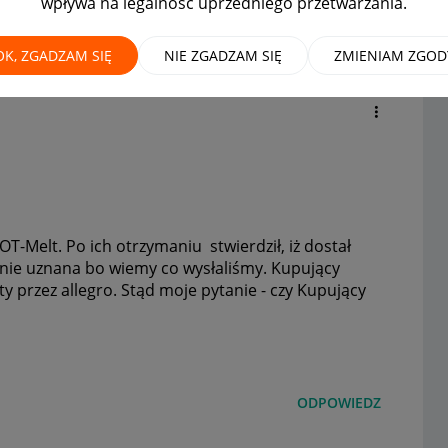
wpływa na legalność uprzedniego przetwarzania.
 przez Allegro Kupujący może
yw?
OK, ZGADZAM SIĘ
NIE ZGADZAM SIĘ
ZMIENIAM ZGOD
-Melt. Po ich otrzymaniu stwierdził, iż dostał
 nie uznana bo wiemy co wysłaliśmy. Kupujący
y przez allegro. Stąd moje pytanie - czy Kupujący
ODPOWIEDZ