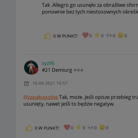
Tak .Allegro go usunęło za obraźliwe sfo
ponownie bez tych niestosownych określ
0
0
0
0
0
W PUNKT!
xyz96
#21 Demiurg ⭐⭐⭐
‎16-04-2021
16:57
@zapakujsobie
Tak, może. Jeśli opisze przebieg t
usunięty, nawet jeśli to będzie negatyw.
0
0
0
0
0
W PUNKT!