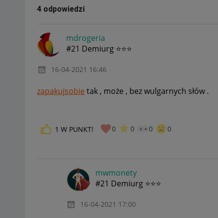
4 odpowiedzi
mdrogeria
#21 Demiurg ⭐⭐⭐
‎16-04-2021
16:46
zapakujsobie
tak , może , bez wulgarnych słów .
0
0
0
0
1
W PUNKT!
mwmonety
#21 Demiurg ⭐⭐⭐
‎16-04-2021
17:00