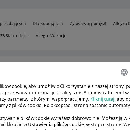
Sprzedających
Dla Kupujących
Zgłoś swój pomysł!
Allegro 
CZ&SK prodejce
Allegro Wakacje
ków cookie, aby umożliwić Ci korzystanie z naszej strony, p
rzedawcy
az przetwarzać informacje analityczne. Administratorem Tw
jący może wystawić mi po raz kolejny negatyw?
órzy partnerzy, z którymi współpracujemy.
Kliknij tutaj
, aby d
tamy z plików cookie. Po akceptacji strona zostanie automat
stywanie plików cookie wyrażasz dobrowolnie. Możesz ją 
 TEMATÓW
POPRZEDNIA
NASTĘPNA
ić klikając w
Ustawienia plików cookie
, w stopce strony. W