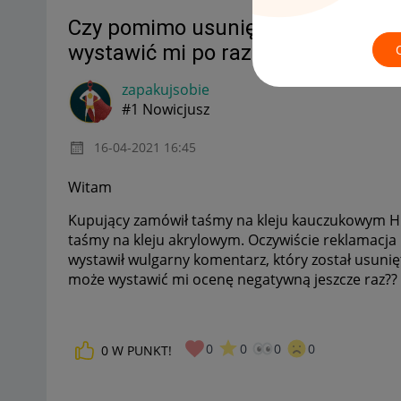
Czy pomimo usunięcia komentarza
wystawić mi po raz kolejny negat
zapakujsobie
#1 Nowicjusz
‎16-04-2021
16:45
Witam
Kupujący zamówił taśmy na kleju kauczukowym HOT
taśmy na kleju akrylowym. Oczywiście reklamacja
wystawił wulgarny komentarz, który został usunięt
może wystawić mi ocenę negatywną jeszcze raz??
0
0
0
0
0
W PUNKT!