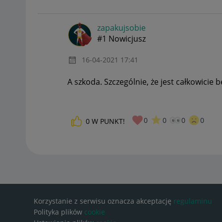
zapakujsobie
#1 Nowicjusz
‎16-04-2021
17:41
A szkoda. Szczególnie, że jest całkowici
0
0
0
0
0
W PUNKT!
Korzystanie z serwisu oznacza akceptację
regulaminu
Polityka plików
cookie