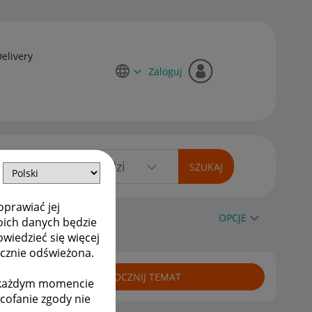
Delivery
Zaloguj
oprawiać jej
OPCJE
oich danych będzie
owiedzieć się więcej
ycznie odświeżona.
ROZPOCZNIJ TEMAT
w każdym momencie
ycofanie zgody nie