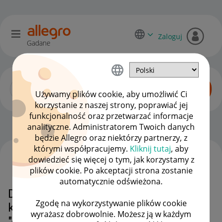
Zaloguj
Gadane
Używamy plików cookie, aby umożliwić Ci
korzystanie z naszej strony, poprawiać jej
funkcjonalność oraz przetwarzać informacje
Zaawansowani sprzedawcy
OPCJE
analityczne. Administratorem Twoich danych
będzie Allegro oraz niektórzy partnerzy, z
którymi współpracujemy.
Kliknij tutaj
, aby
dowiedzieć się więcej o tym, jak korzystamy z
WSZYSTKIE TEMATY
plików cookie. Po akceptacji strona zostanie
automatycznie odświeżona.
Dlaczego Allegro zpakietowało
Zgodę na wykorzystywanie plików cookie
kolumny "wizyty" "sprzedano"
wyrażasz dobrowolnie. Możesz ją w każdym
"obserwują" w Mój Asortyment?