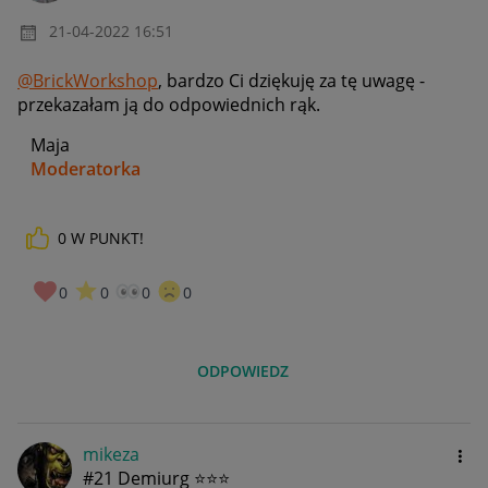
‎21-04-2022
16:51
@BrickWorkshop
, bardzo Ci dziękuję za tę uwagę -
przekazałam ją do odpowiednich rąk.
Maja
Moderatorka
0
W PUNKT!
_____________
Daj znać, co myślisz o Allegro Gadane i wypełnij ankietę!
🙂
0
0
0
0
ODPOWIEDZ
mikeza
#21 Demiurg ⭐⭐⭐