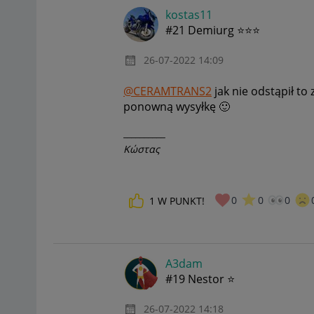
kostas11
#21 Demiurg ⭐⭐⭐
‎26-07-2022
14:09
@CERAMTRANS2
jak nie odstąpił to
ponowną wysyłkę
🙂
__________
Κώστας
0
0
0
1
W PUNKT!
A3dam
#19 Nestor ⭐
‎26-07-2022
14:18