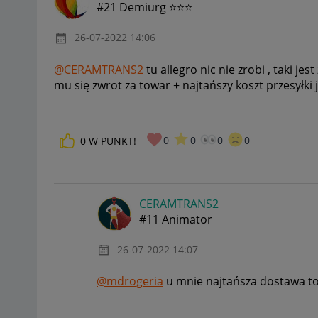
#21 Demiurg ⭐⭐⭐
‎26-07-2022
14:06
@CERAMTRANS2
tu allegro nic nie zrobi , taki je
mu się zwrot za towar + najtańszy koszt przesyłki
0
0
0
0
0
W PUNKT!
CERAMTRANS2
#11 Animator
‎26-07-2022
14:07
@mdrogeria
u mnie najtańsza dostawa to 