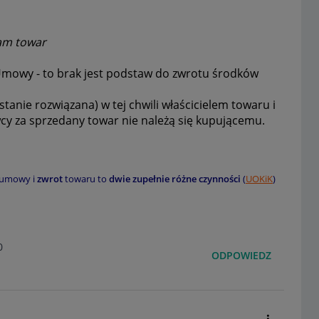
sam towar
 Umowy - to brak jest podstaw do zwrotu środków
tanie rozwiązana) w tej chwili właścicielem towaru i
wcy za sprzedany towar nie należą się kupującemu.
umowy i
zwrot
towaru to
dwie zupełnie różne czynności
(
UOKiK
)
0
ODPOWIEDZ