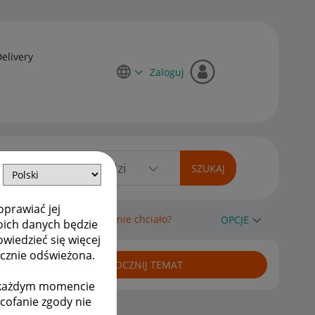
Delivery
Zaloguj
oprawiać jej
 nie odebrał bo mu się nie chciało?
OPCJE
oich danych będzie
owiedzieć się więcej
ycznie odświeżona.
ROZPOCZNIJ TEMAT
w każdym momencie
ycofanie zgody nie