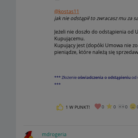
@kostas11
jak nie odstąpił to zwracasz mu za 
Jeżeli nie doszło do odstąpienia od
Kupującemu.
Kupujący jest (dopóki Umowa nie zos
pieniądze, które należą się sprzeda
*** Złożenie
oświadczenia o odstąpieniu
od 
***
0
0
0
1
W PUNKT!
mdrogeria