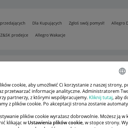
Sprzedających
Dla Kupujących
Zgłoś swój pomysł!
Allegro 
CZ&SK prodejce
Allegro Wakacje
ków cookie, aby umożliwić Ci korzystanie z naszej strony, p
rzedawcy
Dlaczego mam zwracać kwotę za przesyłkę skoro kupujący
az przetwarzać informacje analityczne. Administratorem Tw
órzy partnerzy, z którymi współpracujemy.
Kliknij tutaj
, aby d
tamy z plików cookie. Po akceptacji strona zostanie automat
 TEMATÓW
POPRZEDNIA
NASTĘPNA
stywanie plików cookie wyrażasz dobrowolnie. Możesz ją 
ić klikając w
Ustawienia plików cookie
, w stopce strony. W