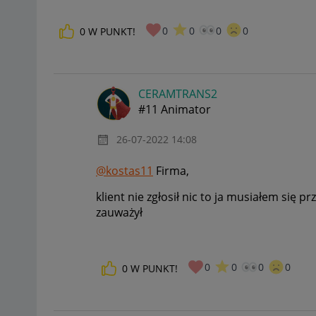
0
0
0
0
0
W PUNKT!
CERAMTRANS2
#11 Animator
‎26-07-2022
14:08
@kostas11
Firma,
klient nie zgłosił nic to ja musiałem się 
zauważył
0
0
0
0
0
W PUNKT!