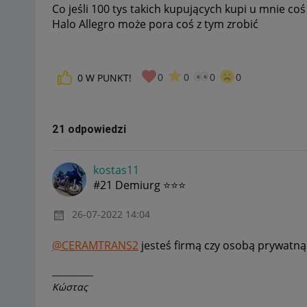
Co jeśli 100 tys takich kupujących kupi u mnie coś 
Halo Allegro może pora coś z tym zrobić
0
0
0
0
0
W PUNKT!
21 odpowiedzi
kostas11
#21 Demiurg ⭐⭐⭐
‎26-07-2022
14:04
@CERAMTRANS2
jesteś firmą czy osobą prywatną
__________
Κώστας