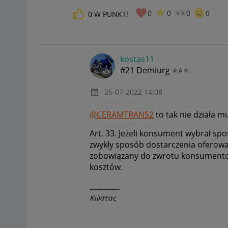
0
0
0
0
0
W PUNKT!
kostas11
#21 Demiurg ⭐⭐⭐
‎26-07-2022
14:08
@CERAMTRANS2
to tak nie działa m
Art. 33. Jeżeli konsument wybrał spo
zwykły sposób dostarczenia oferowan
zobowiązany do zwrotu konsumento
kosztów.
__________
Κώστας