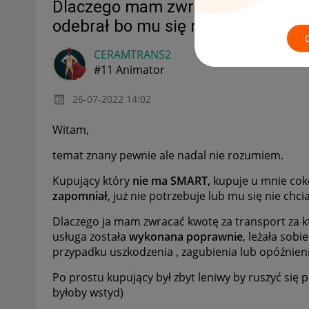
Dlaczego mam zwracać kwotę za p
odebrał bo mu się nie chciało?
CERAMTRANS2
#11 Animator
‎26-07-2022
14:02
Witam,
temat znany pewnie ale nadal nie rozumiem.
Kupujący który
nie ma SMART,
kupuje u mnie coko
zapomniał
, już nie potrzebuje lub mu się nie chcia
Dlaczego ja mam zwracać kwotę za transport za kt
usługa została
wykonana poprawnie
, leżała sobi
przypadku uszkodzenia , zagubienia lub opóźnieni
Po prostu kupujący był zbyt leniwy by ruszyć się 
byłoby wstyd)