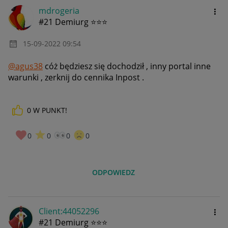
mdrogeria
#21 Demiurg ⭐⭐⭐
‎15-09-2022
09:54
@agus38
cóż będziesz się dochodził , inny portal inne
warunki , zerknij do cennika Inpost .
0
W PUNKT!
0
0
0
0
ODPOWIEDZ
Client:44052296
#21 Demiurg ⭐⭐⭐