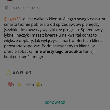
‎15-09-2022
10:15
@agus38
to jest walka o klienta. Allegro swego czasu za
smarta też nie pobierało od sprzedawców pieniędzy
(szybkie dostawy czy wysyłki czy progres). Sprzedawcy
łyknęli haczyk i masz z kwartału na kwartał coraz to
większe dopłaty. Jak wyłączysz smart w ofertach klienci
przestana kupować. Podniesiesz ceny to klienci w
ofercie zobaczą
Inne oferty tego produktu
taniej i
kupią u kogoś innego.
0
W PUNKT!
0
0
0
0
ODPOWIEDZ