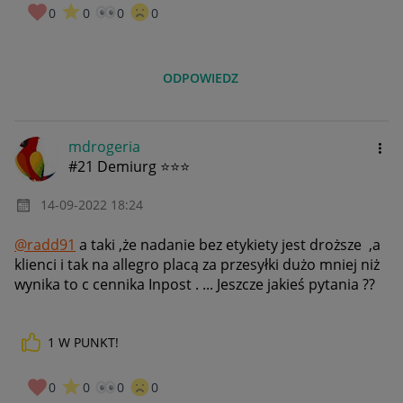
0
0
0
0
ODPOWIEDZ
mdrogeria
#21 Demiurg ⭐⭐⭐
‎14-09-2022
18:24
@radd91
a taki ,że nadanie bez etykiety jest droższe ,a
klienci i tak na allegro placą za przesyłki dużo mniej niż
wynika to c cennika Inpost . ... Jeszcze jakieś pytania ??
1
W PUNKT!
0
0
0
0