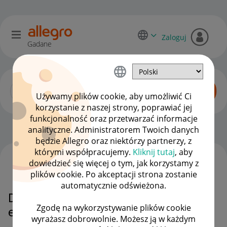
Zaloguj
Gadane
Używamy plików cookie, aby umożliwić Ci
korzystanie z naszej strony, poprawiać jej
funkcjonalność oraz przetwarzać informacje
Zaawansowani sprzedawcy
OPCJE
analityczne. Administratorem Twoich danych
będzie Allegro oraz niektórzy partnerzy, z
którymi współpracujemy.
Kliknij tutaj
, aby
dowiedzieć się więcej o tym, jak korzystamy z
WSZYSTKIE TEMATY
plików cookie. Po akceptacji strona zostanie
automatycznie odświeżona.
Dlaczego trzeba drukować
Zgodę na wykorzystywanie plików cookie
etykietę inpost?
wyrażasz dobrowolnie. Możesz ją w każdym