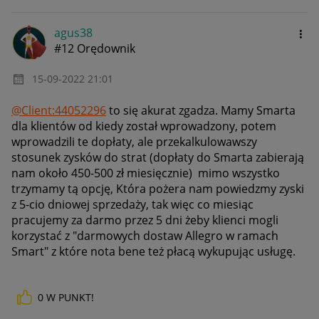
agus38
#12 Orędownik
‎15-09-2022
21:01
@Client:44052296
to się akurat zgadza. Mamy Smarta
dla klientów od kiedy został wprowadzony, potem
wprowadzili te dopłaty, ale przekalkulowawszy
stosunek zysków do strat (dopłaty do Smarta zabierają
nam około 450-500 zł miesięcznie) mimo wszystko
trzymamy tą opcję, Która pożera nam powiedzmy zyski
z 5-cio dniowej sprzedaży, tak więc co miesiąc
pracujemy za darmo przez 5 dni żeby klienci mogli
korzystać z "darmowych dostaw Allegro w ramach
Smart" z które nota bene też płacą wykupując usługę.
0
W PUNKT!