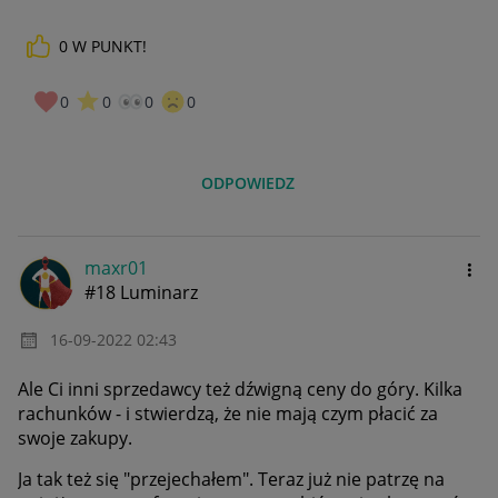
0
W PUNKT!
0
0
0
0
ODPOWIEDZ
maxr01
#18 Luminarz
‎16-09-2022
02:43
Ale Ci inni sprzedawcy też dźwigną ceny do góry. Kilka
rachunków - i stwierdzą, że nie mają czym płacić za
swoje zakupy.
Ja tak też się "przejechałem". Teraz już nie patrzę na