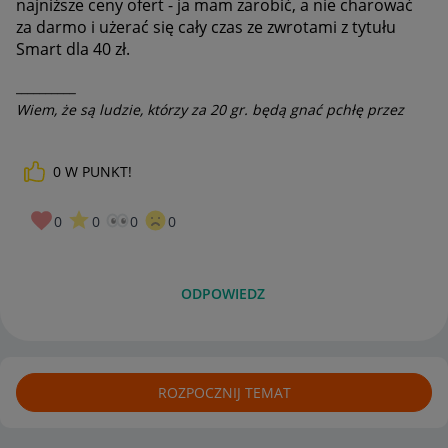
najniższe ceny ofert - ja mam zarobić, a nie charować
za darmo i użerać się cały czas ze zwrotami z tytułu
Smart dla 40 zł.
__________
Wiem, że są ludzie, którzy za 20 gr. będą gnać pchłę przez
20km, lecz nie potrafię ich zrozumieć
0
W PUNKT!
0
0
0
0
ODPOWIEDZ
ROZPOCZNIJ TEMAT