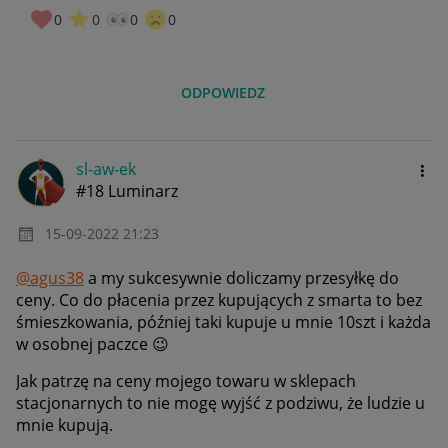
0
0
0
0
ODPOWIEDZ
sl-aw-ek
#18 Luminarz
‎15-09-2022
21:23
@agus38
a my sukcesywnie doliczamy przesyłkę do
ceny. Co do płacenia przez kupujących z smarta to bez
śmieszkowania, później taki kupuje u mnie 10szt i każda
w osobnej paczce
😉
Jak patrzę na ceny mojego towaru w sklepach
stacjonarnych to nie mogę wyjść z podziwu, że ludzie u
mnie kupują.