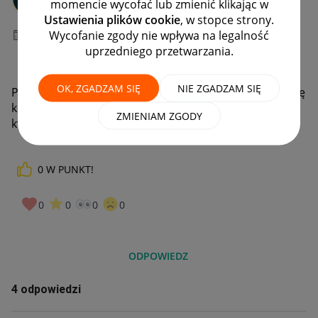
momencie wycofać lub zmienić klikając w
#7 Wielbiciel
Ustawienia plików cookie
, w stopce strony.
Wycofanie zgody nie wpływa na legalność
‎03-10-2025
19:20
uprzedniego przetwarzania.
OK, ZGADZAM SIĘ
NIE ZGADZAM SIĘ
Postępowałem zgodnie z instrukcjami, ale wyświetla się
komunikat, że z mojej oferty nie ma żadnych
ZMIENIAM ZGODY
kwalifikujących się ofert.
0
W PUNKT!
0
0
0
0
ODPOWIEDZ
4 odpowiedzi