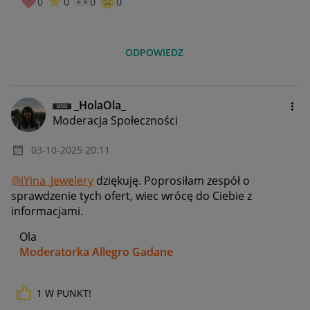
0
0
0
0
ODPOWIEDZ
_HolaOla_
Moderacja Społeczności
‎03-10-2025
20:11
@iYina_Jewelery
dziękuję. Poprosiłam zespół o
sprawdzenie tych ofert, wiec wrócę do Ciebie z
informacjami.
Ola
Moderatorka Allegro Gadane
1
W PUNKT!