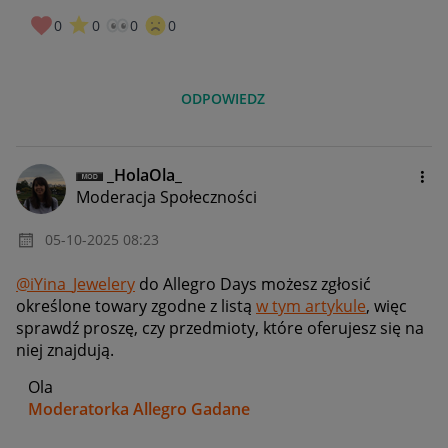
0
0
0
0
ODPOWIEDZ
_HolaOla_
Moderacja Społeczności
‎05-10-2025
08:23
@iYina_Jewelery
do Allegro Days możesz zgłosić
określone towary zgodne z listą
w tym artykule
, więc
sprawdź proszę, czy przedmioty, które oferujesz się na
niej znajdują.
Ola
Moderatorka Allegro Gadane