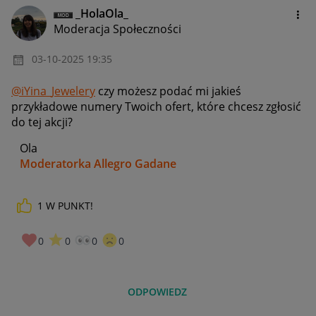
_HolaOla_
Moderacja Społeczności
‎03-10-2025
19:35
@iYina_Jewelery
czy możesz podać mi jakieś
przykładowe numery Twoich ofert, które chcesz zgłosić
do tej akcji?
Ola
Moderatorka Allegro Gadane
1
W PUNKT!
0
0
0
0
ODPOWIEDZ