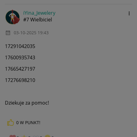
iYina_Jewelery
#7 Wielbiciel
‎03-10-2025
19:43
17291042035
17600935743
17665427197
17276698210
Dziekuje za pomoc!
0
W PUNKT!