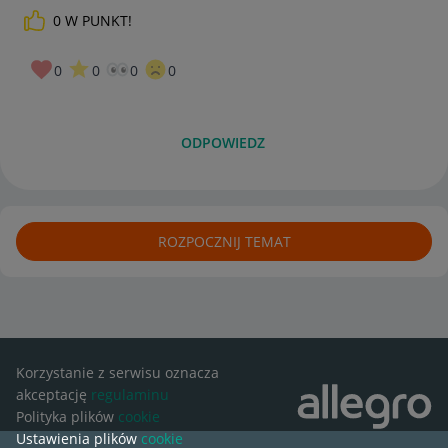
0
W PUNKT!
0
0
0
0
ODPOWIEDZ
ROZPOCZNIJ TEMAT
Korzystanie z serwisu oznacza
akceptację
regulaminu
Polityka plików
cookie
Ustawienia plików
cookie