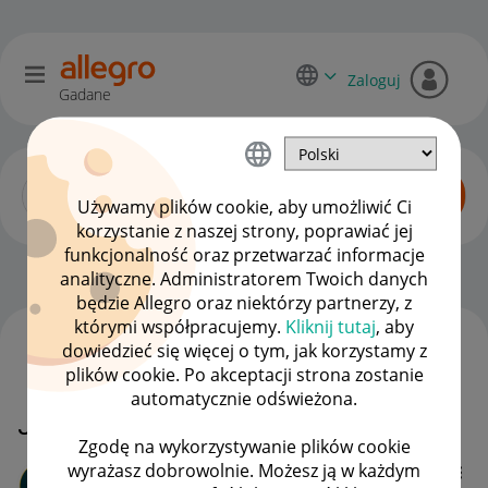
Zaloguj
Gadane
Używamy plików cookie, aby umożliwić Ci
korzystanie z naszej strony, poprawiać jej
funkcjonalność oraz przetwarzać informacje
Zaawansowani sprzedawcy
OPCJE
analityczne. Administratorem Twoich danych
będzie Allegro oraz niektórzy partnerzy, z
którymi współpracujemy.
Kliknij tutaj
, aby
dowiedzieć się więcej o tym, jak korzystamy z
WSZYSTKIE TEMATY
plików cookie. Po akceptacji strona zostanie
automatycznie odświeżona.
Jak wziąć udział w <dniu Allegro>?
Zgodę na wykorzystywanie plików cookie
wyrażasz dobrowolnie. Możesz ją w każdym
iYina_Jewelery