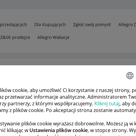
Sprzedających
Dla Kupujących
Zgłoś swój pomysł!
Allegro 
CZ&SK prodejce
Allegro Wakacje
ków cookie, aby umożliwić Ci korzystanie z naszej strony, p
rzedawcy
Jakość, pytanie, zakończona aukcja
az przetwarzać informacje analityczne. Administratorem Tw
órzy partnerzy, z którymi współpracujemy.
Kliknij tutaj
, aby d
tamy z plików cookie. Po akceptacji strona zostanie automat
 TEMATÓW
POPRZEDNIA
NASTĘPNA
stywanie plików cookie wyrażasz dobrowolnie. Możesz ją 
ić klikając w
Ustawienia plików cookie
, w stopce strony. W