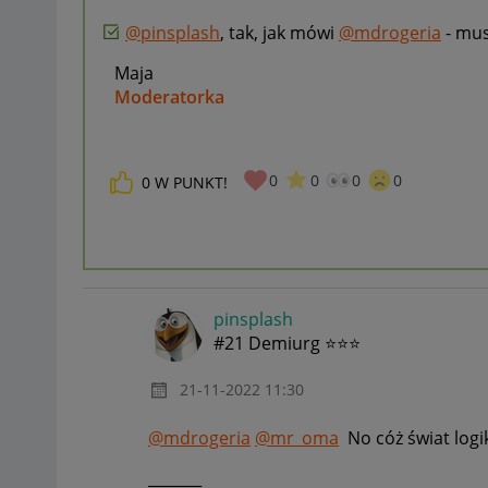
@pinsplash
, tak, jak mówi
@mdrogeria
- mus
Maja
Moderatorka
_____________
0
0
0
0
0
W PUNKT!
Daj znać, co myślisz o Allegro Gadane i wypełnij ankietę!
🙂
pinsplash
#21 Demiurg ⭐⭐⭐
‎21-11-2022
11:30
@mdrogeria
@mr_oma
No cóż świat logiki
_______