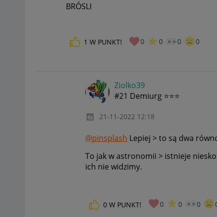
BRÓSLI
0
0
0
0
1
W PUNKT!
Ziolko39
#21 Demiurg ⭐⭐⭐
‎21-11-2022
12:18
@pinsplash
Lepiej > to są dwa równo
To jak w astronomii > istnieje nies
ich nie widzimy.
0
0
0
0
W PUNKT!