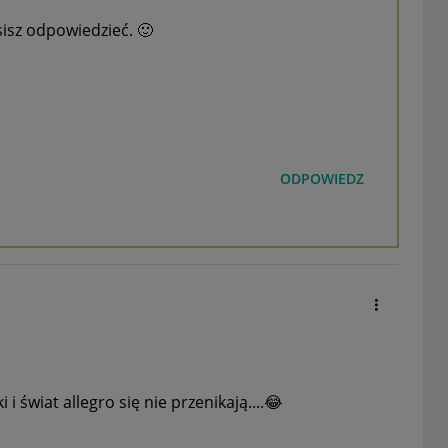
isz odpowiedzieć.
🙂
ODPOWIEDZ
 i świat allegro się nie przenikają....
😂