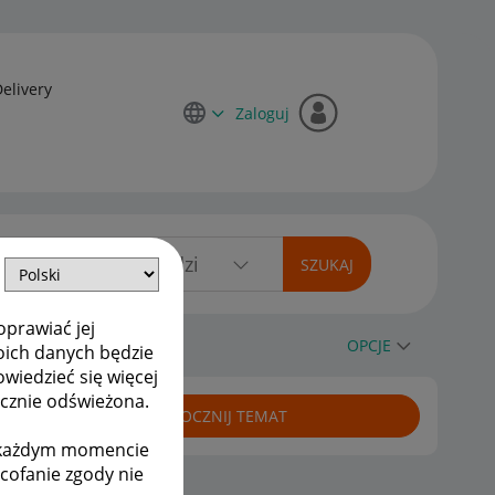
Delivery
Zaloguj
oprawiać jej
OPCJE
oich danych będzie
owiedzieć się więcej
ycznie odświeżona.
ROZPOCZNIJ TEMAT
w każdym momencie
ycofanie zgody nie