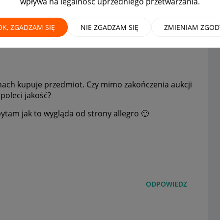
wpływa na legalność uprzedniego przetwarzania.
a
MAMY ROZWIĄZANIE!
OK, ZGADZAM SIĘ
NIE ZGADZAM SIĘ
ZMIENIAM ZGOD
inach kupuje przedmiot. Czy mimo zakończenia aukcji
poleci jakość?
pytam jak to wygląda od strony allegro
🙂
ODPOWIEDZ