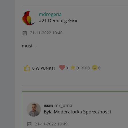
mdrogeria
#21 Demiurg ⭐⭐⭐
‎21-11-2022
10:40
musi...
0
0
0
0
0
W PUNKT!
mr_oma
Była Moderatorka Społeczności
‎21-11-2022
10:49