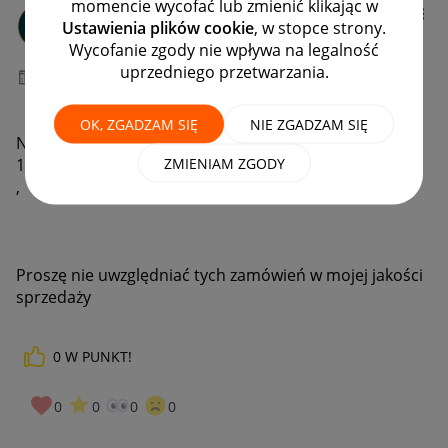
momencie wycofać lub zmienić klikając w
FIKARM
Ustawienia plików cookie
, w stopce strony.
#8 Zapaleniec
Wycofanie zgody nie wpływa na legalność
uprzedniego przetwarzania.
‎23-07-2024
12:40
22.07.2024.firma Inpost nie odebrała moich paczek
OK, ZGADZAM SIĘ
NIE ZGADZAM SIĘ
NR zleceń -
1013057271 i
ZMIENIAM ZGODY
1013066004 .
,
Proszę nie uwzględniać tych zamówień w mojej jakości
sprzedaży
0
W PUNKT!
0
0
0
0