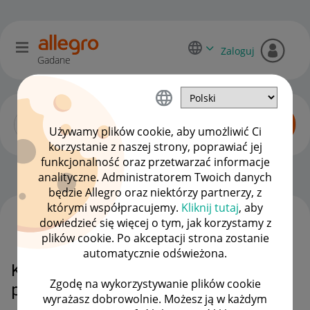
Zaloguj
Gadane
Używamy plików cookie, aby umożliwić Ci
korzystanie z naszej strony, poprawiać jej
funkcjonalność oraz przetwarzać informacje
Zaawansowani sprzedawcy
OPCJE
analityczne. Administratorem Twoich danych
będzie Allegro oraz niektórzy partnerzy, z
którymi współpracujemy.
Kliknij tutaj
, aby
dowiedzieć się więcej o tym, jak korzystamy z
WSZYSTKIE TEMATY
plików cookie. Po akceptacji strona zostanie
automatycznie odświeżona.
Kurier nie przyjechał po odbiór
Zgodę na wykorzystywanie plików cookie
przesyłek Dzień dobry.
wyrażasz dobrowolnie. Możesz ją w każdym