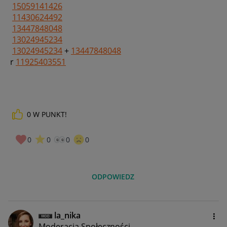
15059141426
11430624492
13447848048
13024945234
13024945234
+
13447848048
r
11925403551
0
W PUNKT!
0
0
0
0
ODPOWIEDZ
la_nika
Moderacja Społeczności