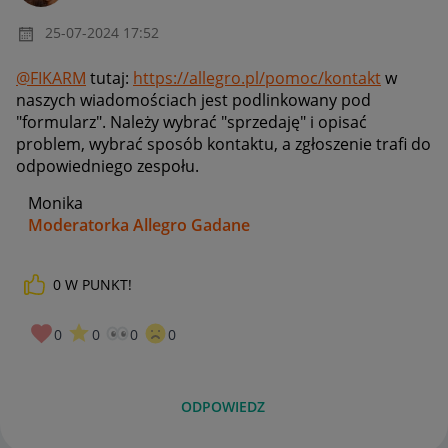
‎25-07-2024
17:52
@FIKARM
tutaj:
https://allegro.pl/pomoc/kontakt
w
naszych wiadomościach jest podlinkowany pod
"formularz". Należy wybrać "sprzedaję" i opisać
problem, wybrać sposób kontaktu, a zgłoszenie trafi do
odpowiedniego zespołu.
Monika
Moderatorka Allegro Gadane
0
W PUNKT!
0
0
0
0
ODPOWIEDZ