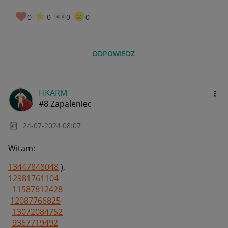
0
0
0
0
ODPOWIEDZ
FIKARM
#8 Zapaleniec
‎24-07-2024
08:07
Witam:
13447848048
),
12981761104
11587812428
12087766825
13072084752
9367719492