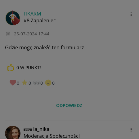
FIKARM
#8 Zapaleniec
‎25-07-2024
17:44
Gdzie mogę znaleźć ten formularz
0
W PUNKT!
0
0
0
0
ODPOWIEDZ
la_nika
Moderacja Społeczności