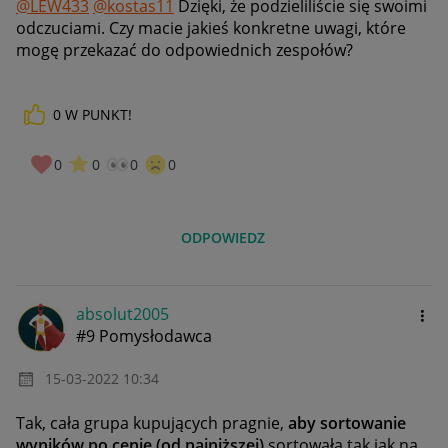
@LEW433
@kostas11
Dzięki, że podzieliliście się swoimi
odczuciami. Czy macie jakieś konkretne uwagi, które
mogę przekazać do odpowiednich zespołów?
0
W PUNKT!
0
0
0
0
ODPOWIEDZ
absolut2005
#9 Pomysłodawca
‎15-03-2022
10:34
Tak, cała grupa kupujących pragnie,
aby sortowanie
wyników po cenie (od najniższej)
sortowała tak jak na