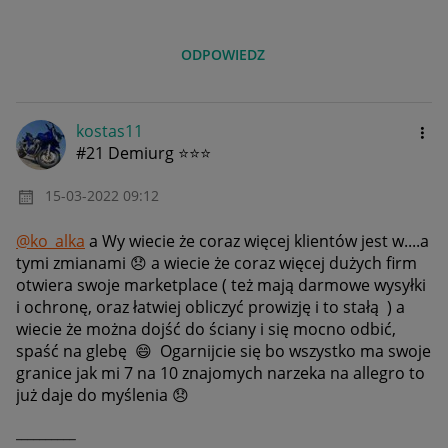
ODPOWIEDZ
kostas11
#21 Demiurg ⭐⭐⭐
‎15-03-2022
09:12
@ko_alka
a Wy wiecie że coraz więcej klientów jest w....a
tymi zmianami
😞
a wiecie że coraz więcej dużych firm
otwiera swoje marketplace ( też mają darmowe wysyłki
i ochronę, oraz łatwiej obliczyć prowizję i to stałą ) a
wiecie że można dojść do ściany i się mocno odbić,
spaść na glebę
😄
Ogarnijcie się bo wszystko ma swoje
granice jak mi 7 na 10 znajomych narzeka na allegro to
już daje do myślenia
😞
__________