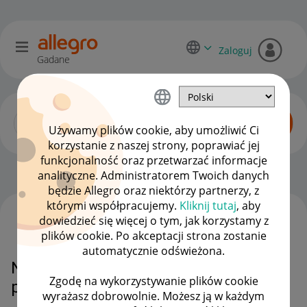
Zaloguj
Gadane
Używamy plików cookie, aby umożliwić Ci
korzystanie z naszej strony, poprawiać jej
funkcjonalność oraz przetwarzać informacje
Zaawansowani sprzedawcy
OPCJE
analityczne. Administratorem Twoich danych
będzie Allegro oraz niektórzy partnerzy, z
którymi współpracujemy.
Kliknij tutaj
, aby
dowiedzieć się więcej o tym, jak korzystamy z
WSZYSTKIE TEMATY
plików cookie. Po akceptacji strona zostanie
automatycznie odświeżona.
Nie widać ilości sprzedanych
Zgodę na wykorzystywanie plików cookie
przedmiotów
wyrażasz dobrowolnie. Możesz ją w każdym