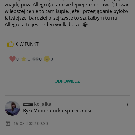
znajdę poza Allegro(a tam się lepiej zorientować) towar
w lepszej cenie to tam kupię. Jeżeli przeglądanie byłoby
łatwiejsze, bardziej przejrzyste to szukałbym tu na
Allegro a tu jest jeden wielki bajzel.
😁
0
W PUNKT!
0
0
0
0
ODPOWIEDZ
ko_alka
Była Moderatorka Społeczności
‎15-03-2022
09:30