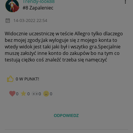
Trendy-look88
#8 Zapaleniec
‎14-03-2022
22:54
Widocznie uczestniczę w teście Allegro tylko dlaczego
bez mojej zgody.Jak wyloguje się z mojego konta to
wtedy widok jest taki jaki był i wszytko gra.Specjalnie
muszę założyć inne konto do zakupów bo na tym co
testują ciężko coś znaleźć trzeba się namęczyć
0
W PUNKT!
0
0
0
0
ODPOWIEDZ