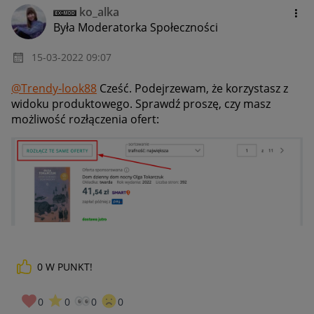
ko_alka
Była Moderatorka Społeczności
‎15-03-2022
09:07
@Trendy-look88
Cześć. Podejrzewam, że korzystasz z
widoku produktowego. Sprawdź proszę, czy masz
możliwość rozłączenia ofert:
0
W PUNKT!
0
0
0
0