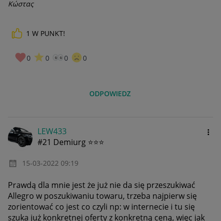
Κώστας
1
W PUNKT!
0
0
0
0
ODPOWIEDZ
LEW433
#21 Demiurg ⭐⭐⭐
‎15-03-2022
09:19
Prawdą dla mnie jest że już nie da się przeszukiwać
Allegro w poszukiwaniu towaru, trzeba najpierw się
zorientować co jest co czyli np: w internecie i tu się
szuka już konkretnej oferty z konkretną ceną, więc jak