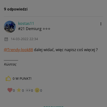
9 odpowiedzi
kostas11
#21 Demiurg ⭐⭐⭐
‎14-03-2022
22:34
@Trendy-look88
dalej widać, więc napisz coś więcej ?
__________
Κώστας
0
W PUNKT!
0
0
0
0