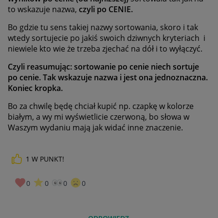
to wskazuje nazwa,
czyli po CENIE.
Bo gdzie tu sens takiej nazwy sortowania, skoro i tak
wtedy sortujecie po jakiś swoich dziwnych kryteriach i
niewiele kto wie że trzeba zjechać na dół i to wyłączyć.
Czyli reasumując: sortowanie po cenie niech sortuje
po cenie. Tak wskazuje nazwa i jest ona jednoznaczna.
Koniec kropka.
Bo za chwilę będę chciał kupić np. czapkę w kolorze
białym, a wy mi wyświetlicie czerwoną, bo słowa w
Waszym wydaniu mają jak widać inne znaczenie.
1
W PUNKT!
0
0
0
0