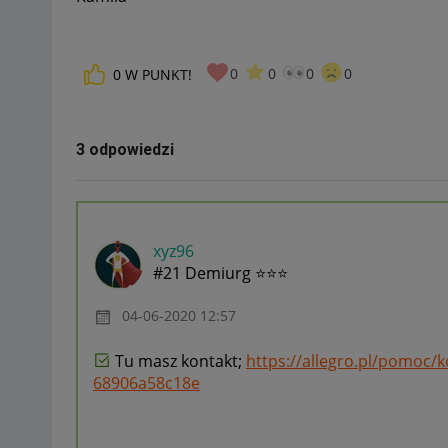
0
0
0
0
0
W PUNKT!
3 odpowiedzi
xyz96
#21 Demiurg ⭐⭐⭐
‎04-06-2020
12:57
Tu masz kontakt;
https://allegro.pl/pomoc/
68906a58c18e