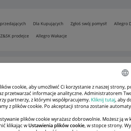
Sprzedających
Dla Kupujących
Zgłoś swój pomysł!
Allegro 
CZ&SK prodejce
Allegro Wakacje
ków cookie, aby umożliwić Ci korzystanie z naszej strony, p
rzedawcy
Pobrano opłatę za cenę minimalną, a nie wystawiono auk
az przetwarzać informacje analityczne. Administratorem Tw
órzy partnerzy, z którymi współpracujemy.
Kliknij tutaj
, aby d
tamy z plików cookie. Po akceptacji strona zostanie automat
 TEMATÓW
POPRZEDNIA
NASTĘPNA
stywanie plików cookie wyrażasz dobrowolnie. Możesz ją 
ić klikając w
Ustawienia plików cookie
, w stopce strony. W