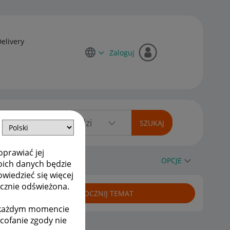
Delivery
Zaloguj
oprawiać jej
cji
OPCJE
oich danych będzie
owiedzieć się więcej
ycznie odświeżona.
ROZPOCZNIJ TEMAT
w każdym momencie
ycofanie zgody nie