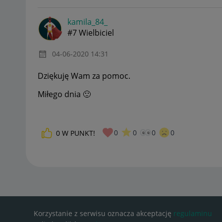
kamila_84_
#7 Wielbiciel
‎04-06-2020
14:31
Dziękuję Wam za pomoc.
Miłego dnia
🙂
0
0
0
0
0
W PUNKT!
Korzystanie z serwisu oznacza akceptację
regulaminu