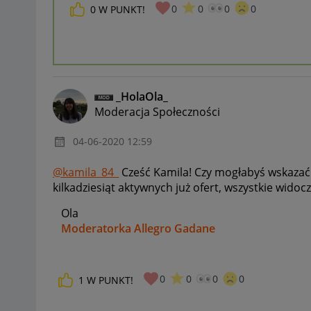
0
0
0
0
0
W PUNKT!
_HolaOla_
Moderacja Społeczności
‎04-06-2020
12:59
@kamila_84_
Cześć Kamila! Czy mogłabyś wskazać o
kilkadziesiąt aktywnych już ofert, wszystkie widoc
Ola
Moderatorka Allegro Gadane
0
0
0
0
1
W PUNKT!