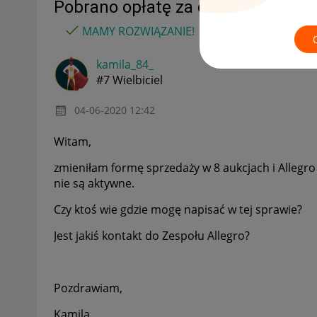
Pobrano opłatę za cenę minimalną,
MAMY ROZWIĄZANIE!
kamila_84_
#7 Wielbiciel
‎04-06-2020
12:42
Witam,
zmieniłam formę sprzedaży w 8 aukcjach i Allegro
nie są aktywne.
Czy ktoś wie gdzie mogę napisać w tej sprawie?
Jest jakiś kontakt do Zespołu Allegro?
Pozdrawiam,
Kamila