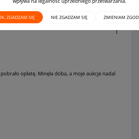
wpływa na legalność uprzedniego przetwarzania.
 a nie wystawiono aukcji
OK, ZGADZAM SIĘ
NIE ZGADZAM SIĘ
ZMIENIAM ZGOD
 pobrało opłatę. Minęła doba, a moje aukcje nadal