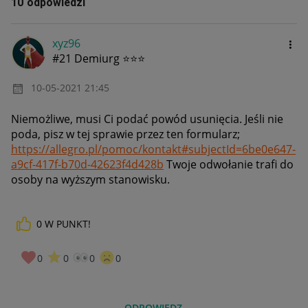
10 odpowiedzi
xyz96
#21 Demiurg ⭐⭐⭐
‎10-05-2021
21:45
Niemożliwe, musi Ci podać powód usunięcia. Jeśli nie
poda, pisz w tej sprawie przez ten formularz;
https://allegro.pl/pomoc/kontakt#subjectId=6be0e647-
a9cf-417f-b70d-42623f4d428b
Twoje odwołanie trafi do
osoby na wyższym stanowisku.
0
W PUNKT!
0
0
0
0
ODPOWIEDZ