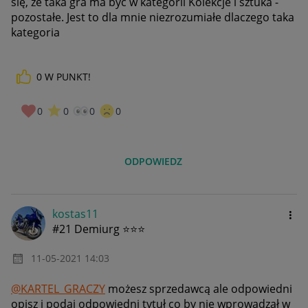
się, że taka gra ma być w kategorii Kolekcje i sztuka -
pozostałe. Jest to dla mnie niezrozumiałe dlaczego taka
kategoria
0
W PUNKT!
0
0
0
0
ODPOWIEDZ
kostas11
#21 Demiurg ⭐⭐⭐
‎11-05-2021
14:03
@KARTEL_GRACZY
możesz sprzedawcą ale odpowiedni
opisz i podaj odpowiedni tytuł co by nie wprowadzał w