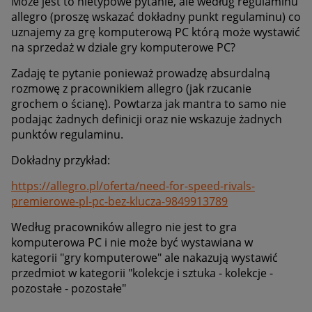
Może jest to nietypowe pytanie, ale według regulaminu
allegro (proszę wskazać dokładny punkt regulaminu) co
uznajemy za grę komputerową PC którą może wystawić
na sprzedaż w dziale gry komputerowe PC?
Zadaję te pytanie ponieważ prowadzę absurdalną
rozmowę z pracownikiem allegro (jak rzucanie
grochem o ścianę). Powtarza jak mantra to samo nie
podając żadnych definicji oraz nie wskazuje żadnych
punktów regulaminu.
Dokładny przykład:
https://allegro.pl/oferta/need-for-speed-rivals-
premierowe-pl-pc-bez-klucza-9849913789
Według pracowników allegro nie jest to gra
komputerowa PC i nie może być wystawiana w
kategorii "gry komputerowe" ale nakazują wystawić
przedmiot w kategorii "kolekcje i sztuka - kolekcje -
pozostałe - pozostałe"