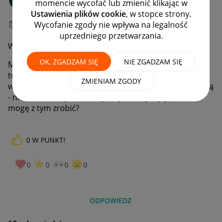
momencie wycofać lub zmienić klikając w
#7 Wielbiciel
Ustawienia plików cookie
, w stopce strony.
Wycofanie zgody nie wpływa na legalność
‎10-05-2021
21:43
uprzedniego przetwarzania.
Witam
OK, ZGADZAM SIĘ
NIE ZGADZAM SIĘ
Mam problem z pracownikiem Allegro. Usuwa mi ofert
twierdząc, że naruszają regulamin. Gdy poprosiłem o
ZMIENIAM ZGODY
wskazanie w jaki dokładnie punkt regulaminu naruszają
- nie udziela odpowiedzi tylko pisze wymijająco. Co
mogę z tym zrobić?
0
W PUNKT!
0
0
0
0
ODPOWIEDZ