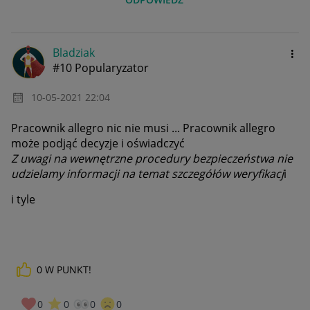
Bladziak
#10 Popularyzator
‎10-05-2021
22:04
Pracownik allegro nic nie musi ... Pracownik allegro
może podjąć decyzje i oświadczyć
Z uwagi na wewnętrzne procedury bezpieczeństwa nie
udzielamy informacji na temat szczegółów weryfikacj
i
i tyle
0
W PUNKT!
0
0
0
0