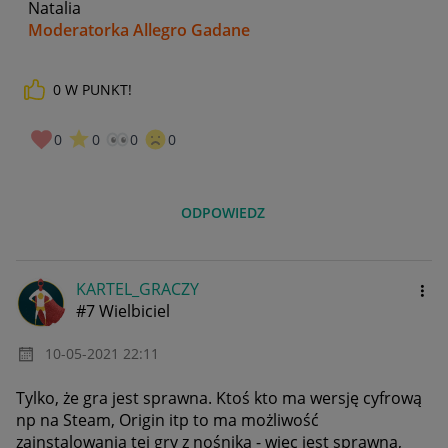
Natalia
Moderatorka Allegro Gadane
0
W PUNKT!
0
0
0
0
ODPOWIEDZ
KARTEL_GRACZY
#7 Wielbiciel
‎10-05-2021
22:11
Tylko, że gra jest sprawna. Ktoś kto ma wersję cyfrową
np na Steam, Origin itp to ma możliwość
zainstalowania tej gry z nośnika - więc jest sprawna,