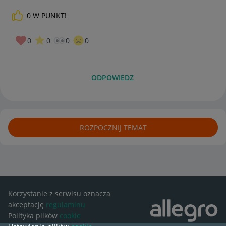
0
W PUNKT!
0
0
0
0
ODPOWIEDZ
ROZPOCZNIJ TEMAT
Korzystanie z serwisu oznacza
akceptację
regulaminu
Polityka plików
cookie