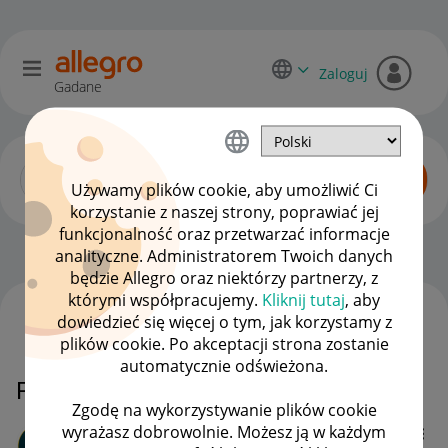
Zaloguj
Gadane
Używamy plików cookie, aby umożliwić Ci
korzystanie z naszej strony, poprawiać jej
funkcjonalność oraz przetwarzać informacje
Zaawansowani sprzedawcy
OPCJE
analityczne. Administratorem Twoich danych
będzie Allegro oraz niektórzy partnerzy, z
którymi współpracujemy.
Kliknij tutaj
, aby
dowiedzieć się więcej o tym, jak korzystamy z
WSZYSTKIE TEMATY
plików cookie. Po akceptacji strona zostanie
automatycznie odświeżona.
Problem z pracownikiem Allegro
Zgodę na wykorzystywanie plików cookie
wyrażasz dobrowolnie. Możesz ją w każdym
KARTEL_GRACZY