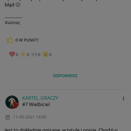
błąd
🙂
__________
Κώστας
0
W PUNKT!
0
0
0
0
ODPOWIEDZ
KARTEL_GRACZY
#7 Wielbiciel
‎11-05-2021
14:05
Jest to dokładnie opisane, w tytule i opisie. Chodzi o