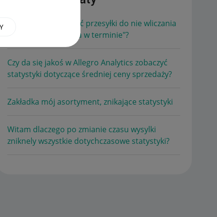
W jaki sposób zgłosić przesyłki do nie wliczania
Y
w statystyki "wysyłka w terminie"?
Czy da się jakoś w Allegro Analytics zobaczyć
statystyki dotyczące średniej ceny sprzedaży?
Zakładka mój asortyment, znikające statystyki
Witam dlaczego po zmianie czasu wysylki
zniknely wszystkie dotychczasowe statystyki?