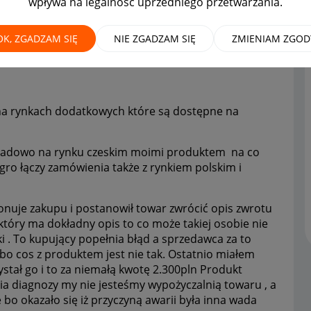
wpływa na legalność uprzedniego przetwarzania.
OK, ZGADZAM SIĘ
NIE ZGADZAM SIĘ
ZMIENIAM ZGOD
na rynkach dodatkowych które są dostępne na
zykładowo na rynku czeskim moimi produktem na co
gro łączy zamówienia także z rynkiem polskim i
onuje zakupu i postanowił towar zwrócić opis zwrotu
 który ma dokładny opis to co może takiej osobie nie
 . To kupujący popełnia błąd a sprzedawca za to
bo cos z produktem jest nie tak. Ostatnio miałem
stał go i to za niemałą kwotę 2.300pln Produkt
a diagnozy my nie jesteśmy wypożyczalnią towaru , a
bo okazało się iż przyczyną awarii była inna wada