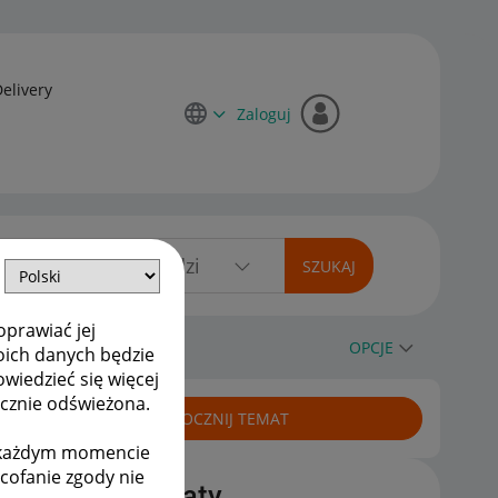
Delivery
Zaloguj
oprawiać jej
OPCJE
oich danych będzie
owiedzieć się więcej
ycznie odświeżona.
ROZPOCZNIJ TEMAT
w każdym momencie
ycofanie zgody nie
Podobne tematy