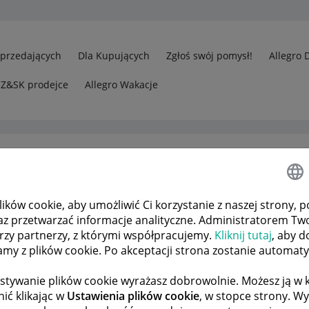
Sprzedających
Dla Kupujących
Zgłoś swój pomysł!
Allegro 
CZ&SK prodejce
Allegro Wakacje
ków cookie, aby umożliwić Ci korzystanie z naszej strony, p
rzedawcy
Statystyki
az przetwarzać informacje analityczne. Administratorem Tw
órzy partnerzy, z którymi współpracujemy.
Kliknij tutaj
, aby d
tamy z plików cookie. Po akceptacji strona zostanie automat
 TEMATÓW
POPRZEDNIA
NASTĘPNA
stywanie plików cookie wyrażasz dobrowolnie. Możesz ją 
ić klikając w
Ustawienia plików cookie
, w stopce strony. W