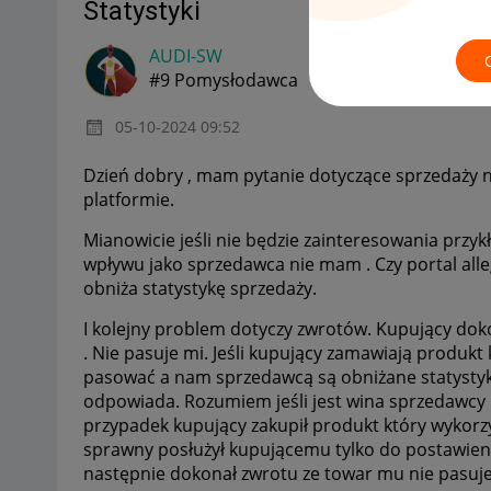
Statystyki
AUDI-SW
#9 Pomysłodawca
‎05-10-2024
09:52
Dzień dobry , mam pytanie dotyczące sprzedaży 
platformie.
Mianowicie jeśli nie będzie zainteresowania pr
wpływu jako sprzedawca nie mam . Czy portal alle
obniża statystykę sprzedaży.
I kolejny problem dotyczy zwrotów. Kupujący dok
. Nie pasuje mi. Jeśli kupujący zamawiają produkt
pasować a nam sprzedawcą są obniżane statystyki
odpowiada. Rozumiem jeśli jest wina sprzedawcy 
przypadek kupujący zakupił produkt który wykorzy
sprawny posłużył kupującemu tylko do postawieni
następnie dokonał zwrotu ze towar mu nie pasuje 