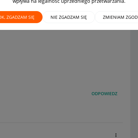
wpływa na legalność uprzedniego przetwarzania.
nowić
OK, ZGADZAM SIĘ
NIE ZGADZAM SIĘ
ZMIENIAM ZGOD
ODPOWIEDZ