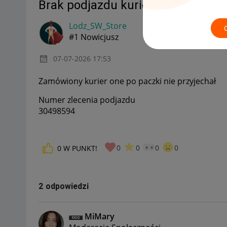
Brak podjazdu kuriera , proszę po
Lodz_SW_Store
#1 Nowicjusz
‎07-07-2026
17:53
Zamówiony kurier one po paczki nie przyjechał
Numer zlecenia podjazdu
30498594
0
0
0
0
0
W PUNKT!
2 odpowiedzi
MiMary