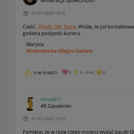
Moderacja Społeczności
‎07-07-2026
18:36
Cześć,
@Lodz_SW_Store
. Widzę, że już kontaktowa
godzina podjazdu kuriera.
Marysia
Moderatorka Allegro Gadane
0
0
0
0
0
W PUNKT!
minia811
#8 Zapaleniec
‎07-07-2026
19:32
Pamiętaj, że w razie czego możesz wydać paczki O