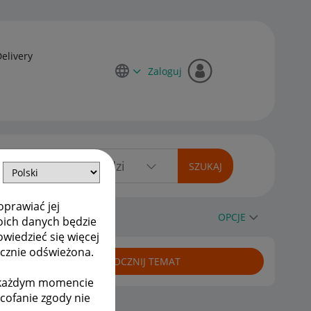
Delivery
Zaloguj
oprawiać jej
OPCJE
oich danych będzie
owiedzieć się więcej
ycznie odświeżona.
ROZPOCZNIJ TEMAT
w każdym momencie
ycofanie zgody nie