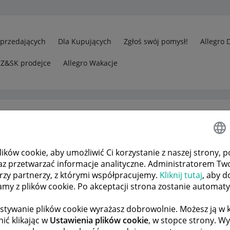
Sprzedających
Dla Kupujących
Zgłoś swój pomysł!
Allegro 
CZ&SK prodejce
Allegro Wakacje
ków cookie, aby umożliwić Ci korzystanie z naszej strony, p
a , proszę ponowić
az przetwarzać informacje analityczne. Administratorem Tw
órzy partnerzy, z którymi współpracujemy.
Kliknij tutaj
, aby d
tamy z plików cookie. Po akceptacji strona zostanie automat
 TEMATÓW
POPRZEDNIA
NASTĘPNA
stywanie plików cookie wyrażasz dobrowolnie. Możesz ją 
ić klikając w
Ustawienia plików cookie
, w stopce strony. W