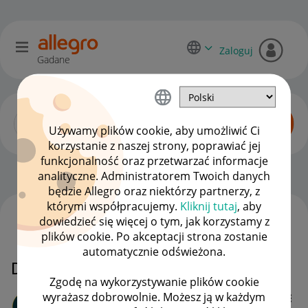
Zaloguj
Gadane
Używamy plików cookie, aby umożliwić Ci
korzystanie z naszej strony, poprawiać jej
funkcjonalność oraz przetwarzać informacje
Allegro Delivery
OPCJE
analityczne. Administratorem Twoich danych
będzie Allegro oraz niektórzy partnerzy, z
którymi współpracujemy.
Kliknij tutaj
, aby
dowiedzieć się więcej o tym, jak korzystamy z
WSZYSTKIE TEMATY
plików cookie. Po akceptacji strona zostanie
automatycznie odświeżona.
Dwie reklamacje
Zgodę na wykorzystywanie plików cookie
wyrażasz dobrowolnie. Możesz ją w każdym
elawydmuch