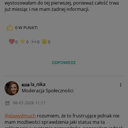
wystosowałam do tej pierwszej, ponieważ całość trwa
już miesiąc i nie mam żadnej informacji.
0
W PUNKT!
0
0
0
0
ODPOWIEDZ
la_nika
Moderacja Społeczności
‎08-07-2026
11:17
@elawydmuch
rozumiem, że to frustrujące jednak nie
mam możliwości sprawdzenia jaki status ma ta