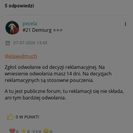
5 odpowiedzi
pecela
#21 Demiurg ⭐⭐⭐
‎07-07-2026
13:43
@elawydmuch
Zgłoś odwołanie od decyzji reklamacyjnej. Na
wniesienie odwołania masz 14 dni. Na decyzjach
reklamacyjnych są stosowne pouczenia.
A tu jest publiczne forum, tu reklamacji się nie składa,
ani tym bardziej odwołania.
0
W PUNKT!
0
0
0
0