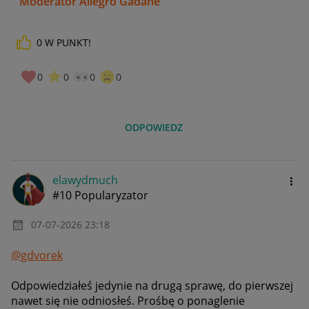
Moderator Allegro Gadane
0
W PUNKT!
0
0
0
0
ODPOWIEDZ
elawydmuch
#10 Popularyzator
‎07-07-2026
23:18
@gdvorek
Odpowiedziałeś jedynie na drugą sprawę, do pierwszej
nawet się nie odniosłeś. Prośbę o ponaglenie