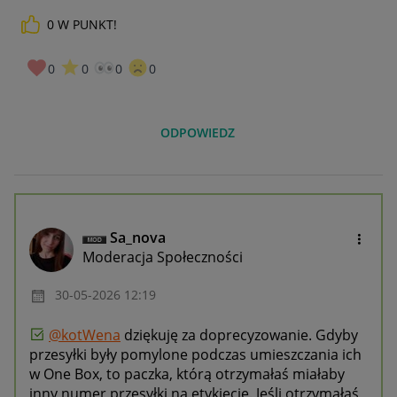
0
W PUNKT!
0
0
0
0
ODPOWIEDZ
Sa_nova
Moderacja Społeczności
‎30-05-2026
12:19
@kotWena
dziękuję za doprecyzowanie. Gdyby
przesyłki były pomylone podczas umieszczania ich
w One Box, to paczka, którą otrzymałaś miałaby
inny numer przesyłki na etykiecie. Jeśli otrzymałaś