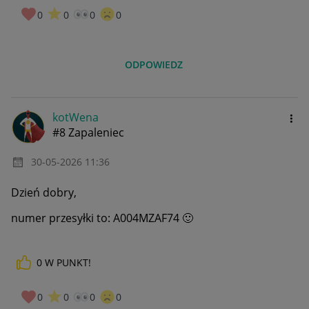
0
0
0
0
ODPOWIEDZ
kotWena
#8 Zapaleniec
‎30-05-2026
11:36
Dzień dobry,
numer przesyłki to:
A004MZAF74
🙂
0
W PUNKT!
0
0
0
0