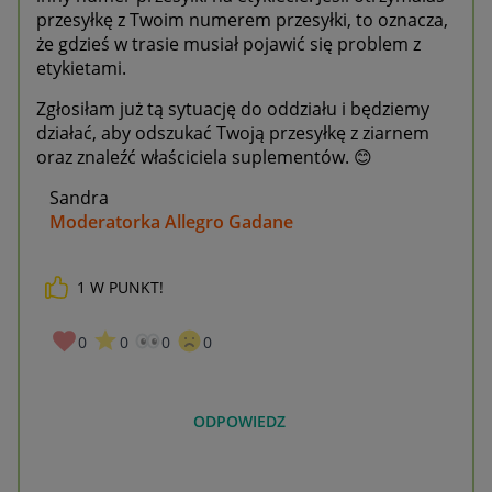
przesyłkę z Twoim numerem przesyłki, to oznacza,
że gdzieś w trasie musiał pojawić się problem z
etykietami.
Zgłosiłam już tą sytuację do oddziału i będziemy
działać, aby odszukać Twoją przesyłkę z ziarnem
oraz znaleźć właściciela suplementów.
😊
Sandra
Moderatorka Allegro Gadane
1
W PUNKT!
0
0
0
0
ODPOWIEDZ