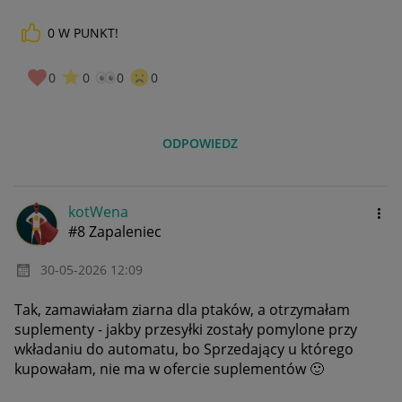
0
W PUNKT!
0
0
0
0
ODPOWIEDZ
kotWena
#8 Zapaleniec
‎30-05-2026
12:09
Tak, zamawiałam ziarna dla ptaków, a otrzymałam
suplementy - jakby przesyłki zostały pomylone przy
wkładaniu do automatu, bo Sprzedający u którego
kupowałam, nie ma w ofercie suplementów
🙂