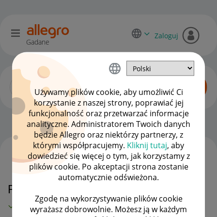
Zaloguj
Gadane
Używamy plików cookie, aby umożliwić Ci
korzystanie z naszej strony, poprawiać jej
funkcjonalność oraz przetwarzać informacje
Allegro One dla kupujących
OPCJE
analityczne. Administratorem Twoich danych
będzie Allegro oraz niektórzy partnerzy, z
którymi współpracujemy.
Kliknij tutaj
, aby
dowiedzieć się więcej o tym, jak korzystamy z
WSZYSTKIE TEMATY
plików cookie. Po akceptacji strona zostanie
automatycznie odświeżona.
Pomylone przesyłki
Zgodę na wykorzystywanie plików cookie
MAMY ROZWIĄZANIE!
wyrażasz dobrowolnie. Możesz ją w każdym