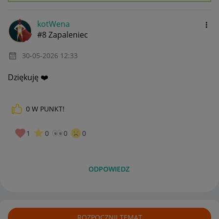
kotWena
#8 Zapaleniec
‎30-05-2026
12:33
Dziękuję
❤️
0
W PUNKT!
1
0
0
0
ODPOWIEDZ
ROZPOCZNIJ TEMAT