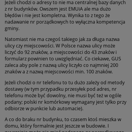
Jeżeli chodzi o adresy to nie ma centralnej bazy danych
z nr budynków. Owszem jest EMUiA ale ma dużo
błędów i nie jest kompletna. Wynika to z tego że
nadawanie nr porządkowych to wyłączna kompetencja
gminy.
Natomiast nie ma czegoś takiego jak za długa nazwa
ulicy czy miejscowości. W Polsce nazwa ulicy może
liczyć do 92 znaków, a miejscowości do 43 znaków i
formularz powinien to uwzględniać. Co ciekawe, GUS
zaleca aby pole z nazwą ulicy liczyło co najmniej 200
znaków a z nazwą miejscowości min. 100 znaków.
Jeżeli chodzi o nr telefonu to tu dużo zależy od metody
dostawy (w tym przypadku przesyłek pod adres, nr
telefonu może być dowolny, nie musi być też w ogóle
podany;
polski nr komórkowy wymagany jest tylko przy
odbiorze w punkcie lub automacie).
A co do braku nr budynku, to czasem ktoś mieszka w
domu, który formalnie jest jeszcze w budowie. I