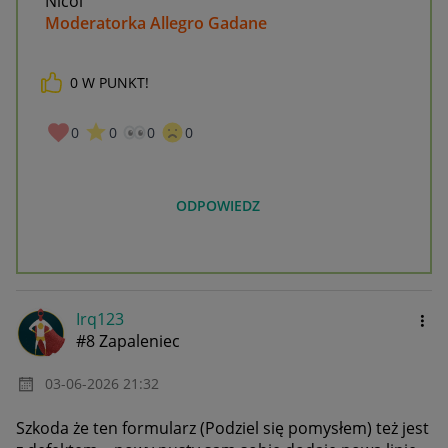
Nicol
Moderatorka Allegro Gadane
0
W PUNKT!
0
0
0
0
ODPOWIEDZ
Irq123
#8 Zapaleniec
‎03-06-2026
21:32
Szkoda że ten formularz (Podziel się pomysłem) też jest