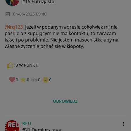
#15 Entuzjasta
‎04-06-2026
09:40
@Irq123
Jeżeli w podanym adresie cokolwiek mi nie
pasuje a z kupującym nie ma kontaktu, to zwracam
kasę i po problemie. Nie jestem masochistką aby na
własne życzenie pchać się w kłopoty.
0
W PUNKT!
0
0
0
0
ODPOWIEDZ
RED
#21 Demiurg ⭐⭐⭐