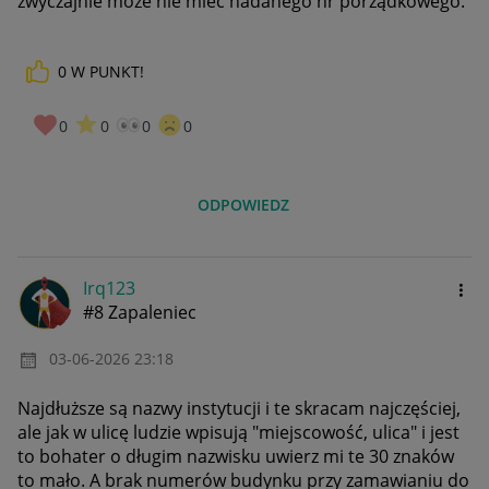
zwyczajnie może nie mieć nadanego nr porządkowego.
0
W PUNKT!
0
0
0
0
ODPOWIEDZ
Irq123
#8 Zapaleniec
‎03-06-2026
23:18
Najdłuższe są nazwy instytucji i te skracam najczęściej,
ale jak w ulicę ludzie wpisują "miejscowość, ulica" i jest
to bohater o długim nazwisku uwierz mi te 30 znaków
to mało. A brak numerów budynku przy zamawianiu do