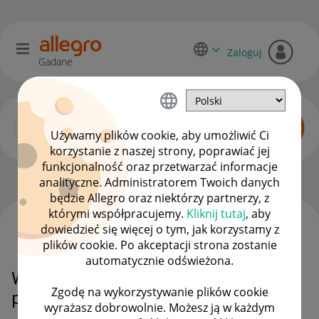
Zaloguj
Gadane
Używamy plików cookie, aby umożliwić Ci
korzystanie z naszej strony, poprawiać jej
funkcjonalność oraz przetwarzać informacje
Allegro One dla sprzedawców
OPCJE
analityczne. Administratorem Twoich danych
będzie Allegro oraz niektórzy partnerzy, z
którymi współpracujemy.
Kliknij tutaj
, aby
dowiedzieć się więcej o tym, jak korzystamy z
WSZYSTKIE TEMATY
plików cookie. Po akceptacji strona zostanie
automatycznie odświeżona.
Weryfikacja danych kupującego
Zgodę na wykorzystywanie plików cookie
przy zamówieniu
wyrażasz dobrowolnie. Możesz ją w każdym