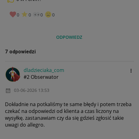
0
0
0
0
ODPOWIEDZ
7 odpowiedzi
dladzieciaka_co
m
#2 Obserwator
‎03-06-2026
13:53
Dokładnie na potkaliśmy te same błędy i potem trzeba
czekać na odpowiedzi od klienta a czas liczony na
wysyłkę. zastanawiam czy da się gdzieś zgłosić takie
uwagi do allegro.