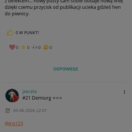
z defektem... nowy pusty sam sobie dodaje nową linię
dzięki czemu przycisk od publikacji ucieka gdzieś hen
do piwnicy.
0
W PUNKT!
0
0
0
0
ODPOWIEDZ
pecela
#21 Demiurg ⭐⭐⭐
‎03-06-2026
22:01
@Irq123