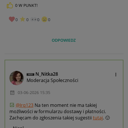
0
W PUNKT!
0
0
0
0
ODPOWIEDZ
N_Nitka28
Moderacja Społeczności
‎03-06-2026
15:35
@Irq123
Na ten moment nie ma takiej
możliwości w formularzu dostawy i płatności.
Zachęcam do zgłoszenia takiej sugestii
tutaj
.
🙂