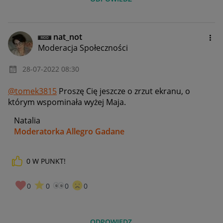
nat_not
Moderacja Społeczności
‎28-07-2022
08:30
@tomek3815
Proszę Cię jeszcze o zrzut ekranu, o
którym wspominała wyżej Maja.
Natalia
Moderatorka Allegro Gadane
0
W PUNKT!
0
0
0
0
ODPOWIEDZ