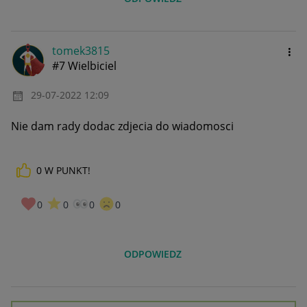
tomek3815
#7 Wielbiciel
‎29-07-2022
12:09
Nie dam rady dodac zdjecia do wiadomosci
0
W PUNKT!
0
0
0
0
ODPOWIEDZ