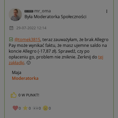
mr_oma
Była Moderatorka Społeczności
‎29-07-2022
12:14
@tomek3815
, teraz zauważyłam, że brak Allegro
Pay może wynikać faktu, że masz ujemne saldo na
koncie Allegro (-17,87 zł). Sprawdź, czy po
opłaceniu go, problem nie zniknie. Zerknij do
tej
zakładki
.
🙂
Maja
Moderatorka
0
W PUNKT!
_____________
Daj znać, co myślisz o Allegro Gadane i wypełnij ankietę!
🙂
0
0
0
0