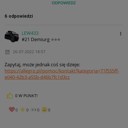
ODPOWIEDZ
6 odpowiedzi
LEW433
#21 Demiurg ⭐⭐⭐
‎26-07-2022
18:57
Zapytaj, może jednak coś się dzieje:
https://allegro.pl/pomoc/kontakt?kategoria=71f555ff-
e040-42b3-a55b-d46b7fc1d3cc
0
W PUNKT!
0
0
0
0