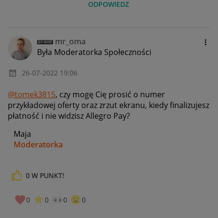
ODPOWIEDZ
mr_oma
Była Moderatorka Społeczności
‎26-07-2022
19:06
@tomek3815
, czy mogę Cię prosić o numer
przykładowej oferty oraz zrzut ekranu, kiedy finalizujesz
płatność i nie widzisz Allegro Pay?
Maja
Moderatorka
0
W PUNKT!
_____________
Daj znać, co myślisz o Allegro Gadane i wypełnij ankietę!
🙂
0
0
0
0