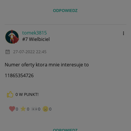
ODPOWIEDZ
tomek3815
#7 Wielbiciel
‎27-07-2022
22:45
Numer oferty ktora mnie interesuje to
11865354726
0
W PUNKT!
0
0
0
0
ODPOWIEDZ