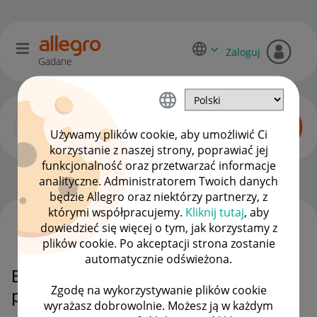
Zaloguj
Gadane
Używamy plików cookie, aby umożliwić Ci
korzystanie z naszej strony, poprawiać jej
funkcjonalność oraz przetwarzać informacje
Allegro Pay
OPCJE
analityczne. Administratorem Twoich danych
będzie Allegro oraz niektórzy partnerzy, z
którymi współpracujemy.
Kliknij tutaj
, aby
dowiedzieć się więcej o tym, jak korzystamy z
WSZYSTKIE TEMATY
plików cookie. Po akceptacji strona zostanie
automatycznie odświeżona.
Brak Allegro Pay w opcjach
Zgodę na wykorzystywanie plików cookie
płatności
wyrażasz dobrowolnie. Możesz ją w każdym