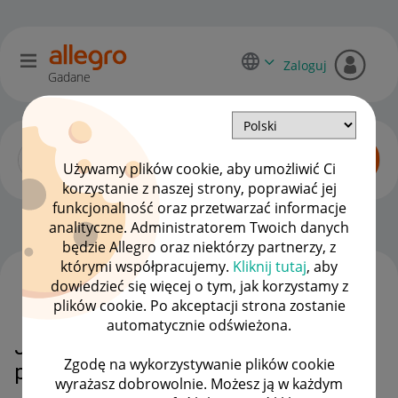
Zaloguj
Gadane
Używamy plików cookie, aby umożliwić Ci
korzystanie z naszej strony, poprawiać jej
funkcjonalność oraz przetwarzać informacje
Dyskusje kupujących
OPCJE
analityczne. Administratorem Twoich danych
będzie Allegro oraz niektórzy partnerzy, z
którymi współpracujemy.
Kliknij tutaj
, aby
dowiedzieć się więcej o tym, jak korzystamy z
WSZYSTKIE TEMATY
plików cookie. Po akceptacji strona zostanie
automatycznie odświeżona.
Jak edytować usunąć ocenę
Zgodę na wykorzystywanie plików cookie
produktu
wyrażasz dobrowolnie. Możesz ją w każdym