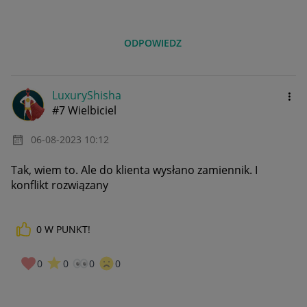
ODPOWIEDZ
LuxuryShisha
#7 Wielbiciel
‎06-08-2023
10:12
Tak, wiem to. Ale do klienta wysłano zamiennik. I
konflikt rozwiązany
0
W PUNKT!
0
0
0
0