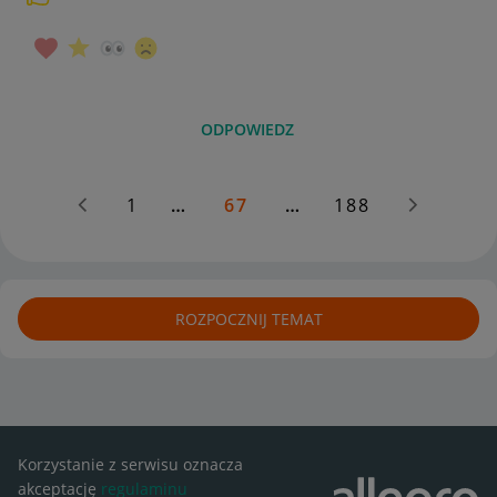
ODPOWIEDZ
1
…
67
…
188
ROZPOCZNIJ TEMAT
Korzystanie z serwisu oznacza
akceptację
regulaminu