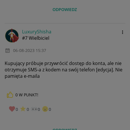
ODPOWIEDZ
LuxuryShisha
#7 Wielbiciel
‎06-08-2023
15:37
Kupujący próbuje przywrócić dostęp do konta, ale nie
otrzymuje SMS-a z kodem na swój telefon [edycja]. Nie
pamięta e-maila
0
W PUNKT!
0
0
0
0