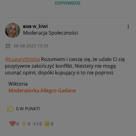
ODPOWIEDZ
w_kiwi
Moderacja Społeczności
‎06-08-2023
13:39
@LuxuryShisha
Rozumiem i cieszę się, że udało Ci się
pozytywnie zakończyć konflikt. Niestety nie mogę
usunąć opinii, dopóki kupujący o to nie poprosi.
Wiktoria
Moderatorka Allegro Gadane
0
W PUNKT!
0
0
0
0