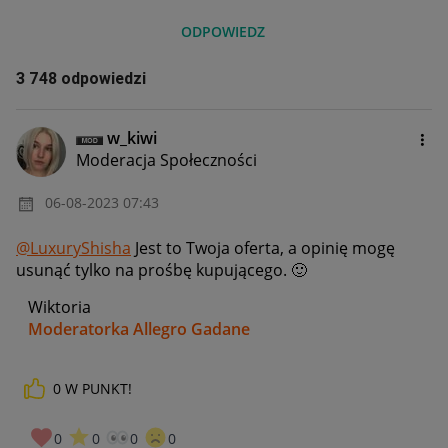
ODPOWIEDZ
3 748 odpowiedzi
w_kiwi
Moderacja Społeczności
‎06-08-2023
07:43
@LuxuryShisha
Jest to Twoja oferta, a opinię mogę
usunąć tylko na prośbę kupującego.
🙂
Wiktoria
Moderatorka Allegro Gadane
0
W PUNKT!
0
0
0
0