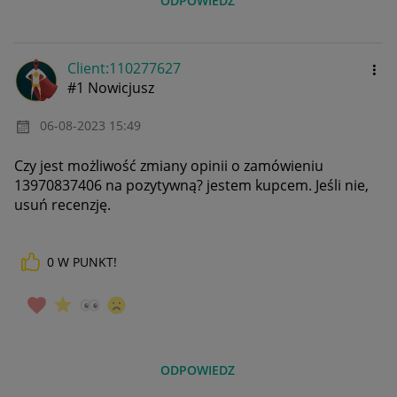
ODPOWIEDZ
Client:11027762
7
#1 Nowicjusz
‎06-08-2023
15:49
Czy jest możliwość zmiany opinii o zamówieniu
13970837406
na pozytywną? jestem kupcem. Jeśli nie,
usuń recenzję.
0
W PUNKT!
ODPOWIEDZ