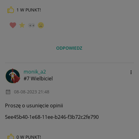
1
W PUNKT!
ODPOWIEDZ
monik_a2
#7 Wielbiciel
‎08-08-2023
21:48
Proszę o usunięcie opinii
5ee45b40-1e68-11ee-b246-f3b72c2fe790
0
W PUNKT!