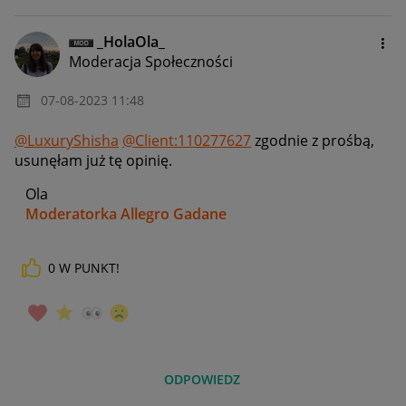
_HolaOla_
Moderacja Społeczności
‎07-08-2023
11:48
@LuxuryShisha
@Client:110277627
zgodnie z prośbą,
usunęłam już tę opinię.
Ola
Moderatorka Allegro Gadane
0
W PUNKT!
ODPOWIEDZ