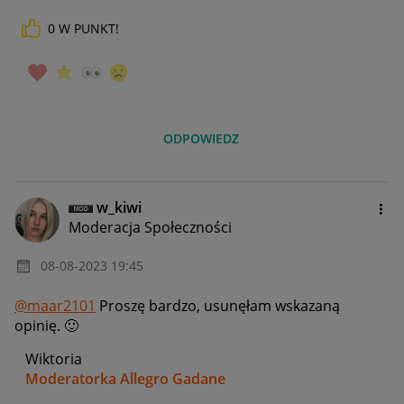
0
W PUNKT!
ODPOWIEDZ
w_kiwi
Moderacja Społeczności
‎08-08-2023
19:45
@maar2101
Proszę bardzo, usunęłam wskazaną
opinię.
🙂
Wiktoria
Moderatorka Allegro Gadane