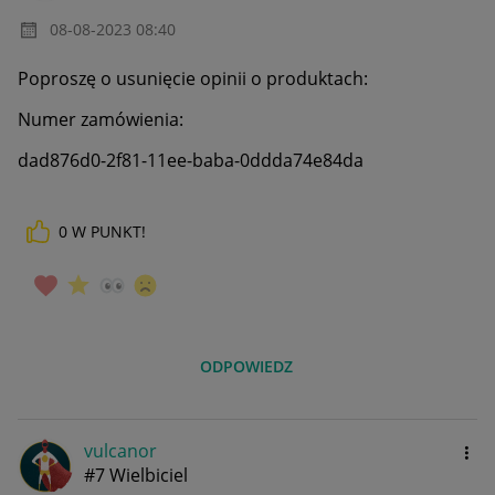
‎08-08-2023
08:40
Poproszę
o usunięcie opinii o produktach:
Numer zamówienia:
dad876d0-2f81-11ee-baba-0ddda74e84da
0
W PUNKT!
ODPOWIEDZ
vulcanor
#7 Wielbiciel