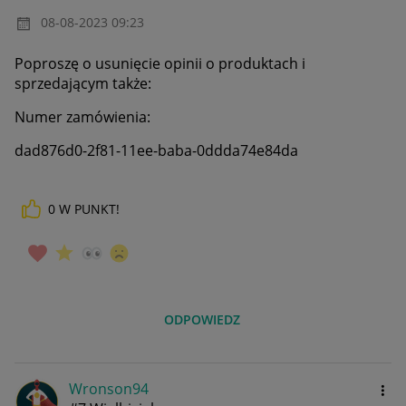
‎08-08-2023
09:23
Poproszę
o usunięcie opinii o produktach i
sprzedającym także:
Numer zamówienia:
dad876d0-2f81-11ee-baba-0ddda74e84da
0
W PUNKT!
ODPOWIEDZ
Wronson94