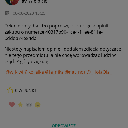
#7 Wielbiciel
‎08-08-2023
13:25
Dzień dobry, bardzo poproszę o usunięcie opinii
zakupu o numerze 40317b90-1ce4-11ee-811e-
0ddda74e84da
Niestety napisałem opinię i dodałem zdjęcia dotyczące
nie tego przedmiotu, a nie chcę wprowadzać ludzi w
błąd. Z góry dziękuję.
@w_kiwi
@ko_alka
@la_nika
@nat_not
@_HolaOla_
0
W PUNKT!
ODPOWIEDZ