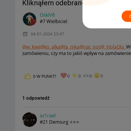
Kliknąłem odebrano przez pomyłk
OskiV8
#7 Wielbiciel
‎04-01-2024
23:47
@w_kiwi
@ko_alka
@la_nika
@nat_not
@_HolaOla_
Wi
zamówieniu, czy ma to jakiś wpływ na zamówienie
0
0
0
0
0
W PUNKT!
1 odpowiedź
az1rael
#21 Demiurg ⭐⭐⭐