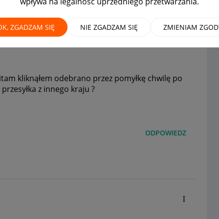
wpływa na legalność uprzedniego przetwarzania.
ę chwilę po zamówieniu
OK, ZGADZAM SIĘ
NIE ZGADZAM SIĘ
ZMIENIAM ZGOD
tam kliknąłem odebrano przez pomyłkę chwilę po
 przesyłka z innego kraju ?
ODPOWIEDZ