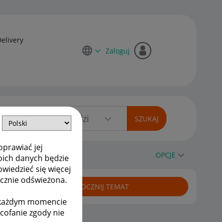
Delivery
Zaloguj
oprawiać jej
OPCJE
oich danych będzie
owiedzieć się więcej
ycznie odświeżona.
ROZPOCZNIJ TEMAT
w każdym momencie
ycofanie zgody nie