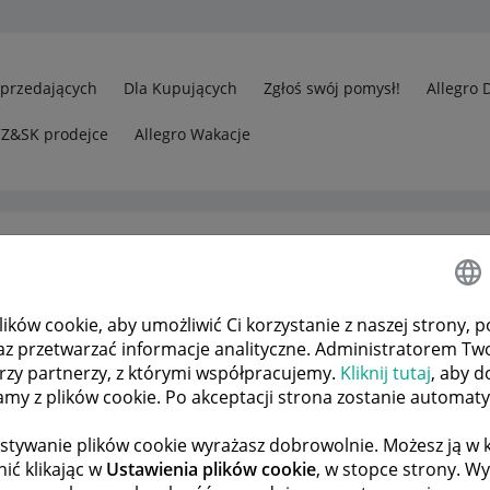
Sprzedających
Dla Kupujących
Zgłoś swój pomysł!
Allegro 
CZ&SK prodejce
Allegro Wakacje
ków cookie, aby umożliwić Ci korzystanie z naszej strony, p
Kliknąłem odebrano przez pomyłkę chwilę po zamówieniu
az przetwarzać informacje analityczne. Administratorem Tw
órzy partnerzy, z którymi współpracujemy.
Kliknij tutaj
, aby d
tamy z plików cookie. Po akceptacji strona zostanie automat
 TEMATÓW
POPRZEDNIA
NASTĘPNA
stywanie plików cookie wyrażasz dobrowolnie. Możesz ją 
ić klikając w
Ustawienia plików cookie
, w stopce strony. W