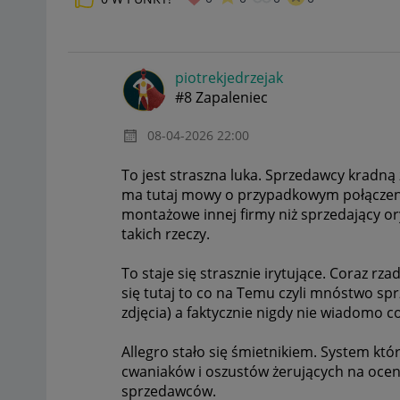
piotrekjedrzeja
k
#8 Zapaleniec
‎08-04-2026
22:00
To jest straszna luka. Sprzedawcy kradną 
ma tutaj mowy o przypadkowym połączeni
montażowe innej firmy niż sprzedający or
takich rzeczy.
To staje się strasznie irytujące. Coraz rz
się tutaj to co na Temu czyli mnóstwo sp
zdjęcia) a faktycznie nigdy nie wiadomo co
Allegro stało się śmietnikiem. System kt
cwaniaków i oszustów żerujących na oc
sprzedawców.