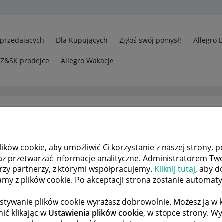
Sprzedających
Dla Kupujących
Zgłoś swój pomysł!
Allegro 
CZ&SK prodejce
Allegro Wakacje
ków cookie, aby umożliwić Ci korzystanie z naszej strony, p
Problem z zakupem - błąd w parametrach oferty
az przetwarzać informacje analityczne. Administratorem Tw
órzy partnerzy, z którymi współpracujemy.
Kliknij tutaj
, aby d
tamy z plików cookie. Po akceptacji strona zostanie automat
 TEMATÓW
POPRZEDNIA
NASTĘPNA
stywanie plików cookie wyrażasz dobrowolnie. Możesz ją 
ić klikając w
Ustawienia plików cookie
, w stopce strony. W