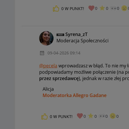
0
0
0
0
W PUNKT!
Syrena_zT
Moderacja Społeczności
‎09-04-2026
09:14
@pecela
wprowadzasz w błąd. To nie my ł
podpowiadamy możliwe połączenie (na 
przez sprzedawcę
), jednak w razie złej p
Alicja
Moderatorka Allegro Gadane
0
0
0
0
0
W PUNKT!