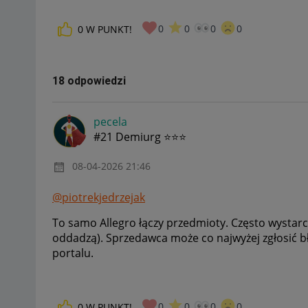
0
0
0
0
0
W PUNKT!
18 odpowiedzi
pecela
#21 Demiurg ⭐⭐⭐
‎08-04-2026
21:46
@piotrekjedrzejak
To samo Allegro łączy przedmioty. Często wystarc
oddadzą). Sprzedawca może co najwyżej zgłosić bł
portalu.
0
0
0
0
0
W PUNKT!