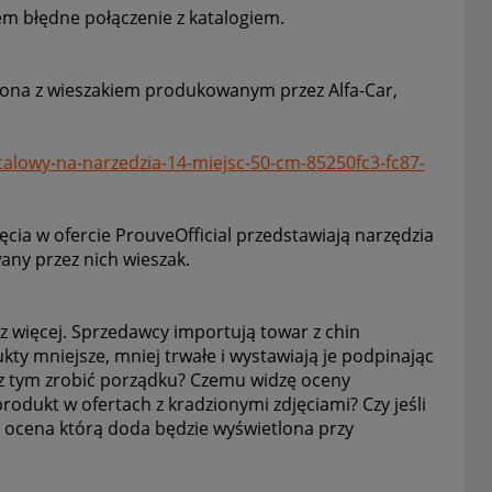
łem błędne połączenie z katalogiem.
ączona z wieszakiem produkowanym przez Alfa-Car,
talowy-na-narzedzia-14-miejsc-50-cm-85250fc3-fc87-
ęcia w ofercie
ProuveOfficial przedstawiają narzędzia
any przez nich wieszak.
raz więcej. Sprzedawcy importują towar z chin
kty mniejsze, mniej trwałe i wystawiają je podpinając
ę z tym zrobić porządku? Czemu widzę oceny
odukt w ofertach z kradzionymi zdjęciami? Czy jeśli
 ocena którą doda będzie wyświetlona przy