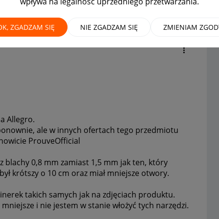
wpływa na legalność uprzedniego przetwarzania.
metrach oferty
OK, ZGADZAM SIĘ
NIE ZGADZAM SIĘ
ZMIENIAM ZGOD
a Allegro.
onownie, ale w innych ofertach tego przedmiotu
anowicie
ProuveOfficial
z blachy 0,8 mm zamiast 1,5 mm jak ten, który
ył krótszy o 10 cm oraz miał mniejsze otwory.
inerek takich samych jak na zdjęciach produktu.
niejsze i nie jestem w stanie włożyć tych narzędzi.