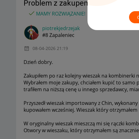
Problem z zakupem - błąd w para
MAMY ROZWIĄZANIE!
piotrekjedrzeja
k
#8 Zapaleniec
‎08-04-2026
21:19
Dzień dobry.
Zakupiłem po raz kolejny wieszak na kombinerki n
Wybrałem moje zakupy, chciałem kupić to samo p
trafiłem na niższą cenę u innego sprzedawcy, mi
Przyszedł wieszak importowany z Chin, wykonany 
kupowałem wcześniej. Wieszak który otrzymałem b
W oryginalny wieszak mieszczą mi się rączki komb
Otwory w wieszaku, który otrzymałem są znacznie m