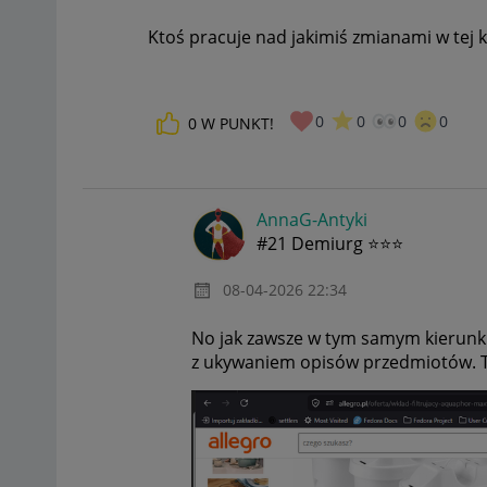
Ktoś pracuje nad jakimiś zmianami w tej k
0
0
0
0
0
W PUNKT!
AnnaG-Antyki
#21 Demiurg ⭐⭐⭐
‎08-04-2026
22:34
No jak zawsze w tym samym kierunku
z ukywaniem opisów przedmiotów. Też