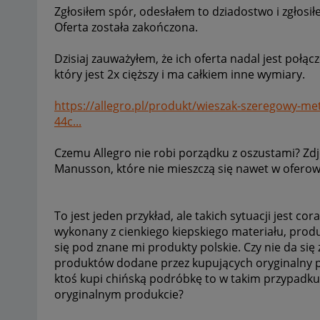
Zgłosiłem spór, odesłałem to dziadostwo i zgłosi
Oferta została zakończona.
Dzisiaj zauważyłem, że ich oferta nadal jest poł
który jest 2x cięższy i ma całkiem inne wymiary.
https://allegro.pl/produkt/wieszak-szeregowy-me
44c...
Czemu Allegro nie robi porządku z oszustami? Zdj
Manusson, które nie mieszczą się nawet w oferow
To jest jeden przykład, ale takich sytuacji jest co
wykonany z cienkiego kiepskiego materiału, produ
się pod znane mi produkty polskie. Czy nie da si
produktów dodane przez kupujących oryginalny pr
ktoś kupi chińską podróbkę to w takim przypadku
oryginalnym produkcie?