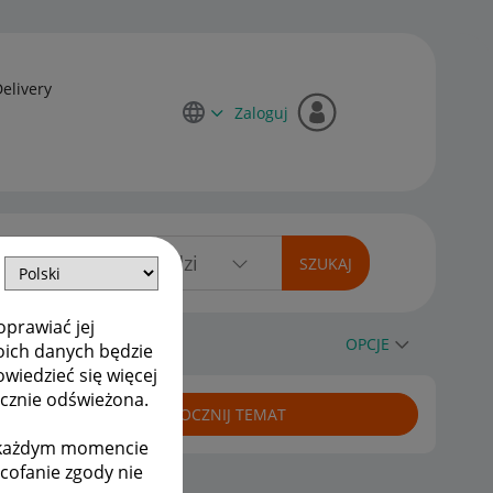
Delivery
Zaloguj
oprawiać jej
OPCJE
oich danych będzie
owiedzieć się więcej
ycznie odświeżona.
ROZPOCZNIJ TEMAT
w każdym momencie
ycofanie zgody nie