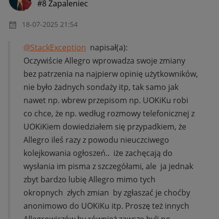
#8 Zapaleniec
‎18-07-2025
21:54
@StackException
napisał(a):
Oczywiście Allegro wprowadza swoje zmiany
bez patrzenia na najpierw opinię użytkowników,
nie było żadnych sondaży itp, tak samo jak
nawet np. wbrew przepisom np. UOKiKu robi
co chce, że np. według rozmowy telefonicznej z
UOKiKiem dowiedziałem się przypadkiem, że
Allegro ileś razy z powodu nieuczciwego
kolejkowania ogłoszeń.. iże zachęcają do
wysłania im pisma z szczegółami, ale ja jednak
zbyt bardzo lubię Allegro mimo tych
okropnych złych zmian by zgłaszać je choćby
anonimowo do UOKiKu itp. Proszę też innych
Allegrowiczów by również zawsze byli po