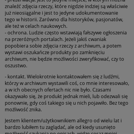
znaleźć zdjęcia rzeczy, które nigdzie indziej są właściwie
już nieosiągalne i jest to jedyne udokumentowanie
tego w historii. Zarówno dla historyków, pasjonatów,
ale też w celach naukowych.
- ochrona. Ludzie często wstawiają fałszywe ogłoszenia
na przeróżnych portalach. Jeżeli jakiś cwaniak
popobiera sobie zdjęcia rzeczy z archiwum, a potem
wystawi oszukańcze produkty po zamknięciu
archiwum, nie będzie możliwości zweryfikować, czy to
oszustwo.
- kontakt. Wielokrotnie kontaktowałem się z ludźmi,
którzy w archiwum wystawili coś, co mnie interesowało,
a w ich obecnych ofertach nic nie było. Czasami
okazywało się, że produkt jednak mieli, lub odezwali się
ponownie, gdy coś takiego się u nich pojawiło. Bez tego
możliwość znika.
Jestem klientem/użytkownikiem allegro od wielu lat i
bardzo lubiłem tu zaglądać, ale od kiedy usunięto
możliwość szukania po opisach, widzę coraz mniej