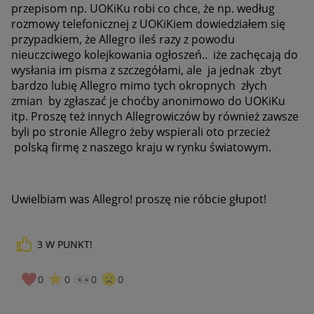
przepisom np. UOKiKu robi co chce, że np. według
rozmowy telefonicznej z UOKiKiem dowiedziałem się
przypadkiem, że Allegro ileś razy z powodu
nieuczciwego kolejkowania ogłoszeń.. iże zachęcają do
wysłania im pisma z szczegółami, ale ja jednak zbyt
bardzo lubię Allegro mimo tych okropnych złych
zmian by zgłaszać je choćby anonimowo do UOKiKu
itp. Proszę też innych Allegrowiczów by również zawsze
byli po stronie Allegro żeby wspierali oto przecież
polską firmę z naszego kraju w rynku światowym.
Uwielbiam was Allegro! proszę nie róbcie głupot!
3
W PUNKT!
0
0
0
0