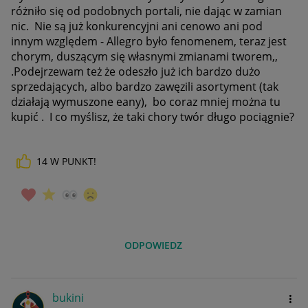
różniło się od podobnych portali, nie dając w zamian
nic. Nie są już konkurencyjni ani cenowo ani pod
innym względem - Allegro było fenomenem, teraz jest
chorym, duszącym się własnymi zmianami tworem,,
.Podejrzewam też że odeszło już ich bardzo dużo
sprzedających, albo bardzo zawęzili asortyment (tak
działają wymuszone eany), bo coraz mniej można tu
kupić . I co myślisz, że taki chory twór długo pociągnie?
14
W PUNKT!
ODPOWIEDZ
bukini