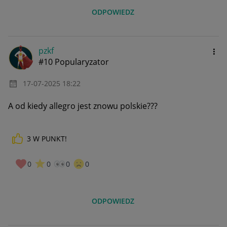
ODPOWIEDZ
pzkf
#10 Popularyzator
‎17-07-2025
18:22
A od kiedy allegro jest znowu polskie???
3
W PUNKT!
0
0
0
0
ODPOWIEDZ