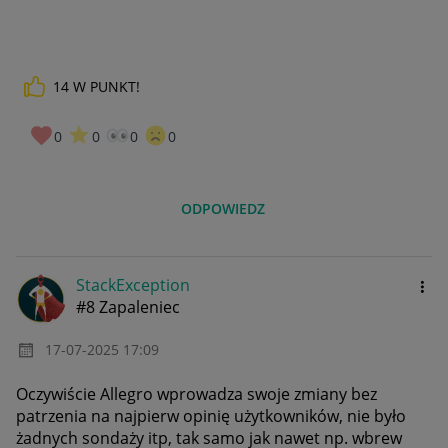
14
W PUNKT!
0
0
0
0
ODPOWIEDZ
StackException
#8 Zapaleniec
‎17-07-2025
17:09
Oczywiście Allegro wprowadza swoje zmiany bez
patrzenia na najpierw opinię użytkowników, nie było
żadnych sondaży itp, tak samo jak nawet np. wbrew