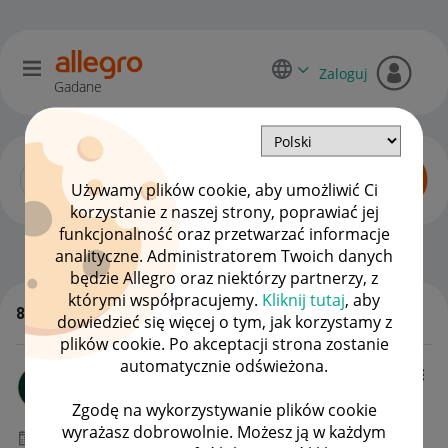
Zaloguj
Gadane
Używamy plików cookie, aby umożliwić Ci
korzystanie z naszej strony, poprawiać jej
funkcjonalność oraz przetwarzać informacje
Dyskusje kupujących
OPCJE
analityczne. Administratorem Twoich danych
będzie Allegro oraz niektórzy partnerzy, z
którymi współpracujemy.
Kliknij tutaj
, aby
89 odpowiedzi
dowiedzieć się więcej o tym, jak korzystamy z
WSZYSTKIE TEMATY
plików cookie. Po akceptacji strona zostanie
automatycznie odświeżona.
pzkf
#10 Popularyzator
Zgodę na wykorzystywanie plików cookie
wyrażasz dobrowolnie. Możesz ją w każdym
‎17-07-2025
15:45