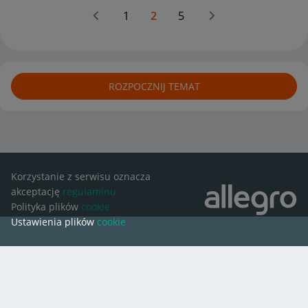
1
2
5
ROZPOCZNIJ TEMAT
Korzystanie z serwisu oznacza
akceptację
regulaminu
Polityka plików
cookie
Ustawienia plików
cookie