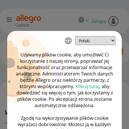
Zaloguj
Gadane
Używamy plików cookie, aby umożliwić Ci
korzystanie z naszej strony, poprawiać jej
funkcjonalność oraz przetwarzać informacje
Dyskusje kupujących
OPCJE
analityczne. Administratorem Twoich danych
będzie Allegro oraz niektórzy partnerzy, z
którymi współpracujemy.
Kliknij tutaj
, aby
dowiedzieć się więcej o tym, jak korzystamy z
WSZYSTKIE TEMATY
plików cookie. Po akceptacji strona zostanie
automatycznie odświeżona.
Wniosek o rekompensatę
Zgodę na wykorzystywanie plików cookie
MAMY ROZWIĄZANIE!
wyrażasz dobrowolnie. Możesz ją w każdym