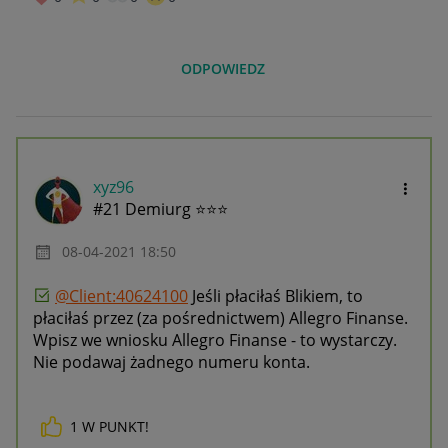
ODPOWIEDZ
xyz96
#21 Demiurg ⭐⭐⭐
‎08-04-2021
18:50
@Client:40624100
Jeśli płaciłaś Blikiem, to
płaciłaś przez (za pośrednictwem) Allegro Finanse.
Wpisz we wniosku Allegro Finanse - to wystarczy.
Nie podawaj żadnego numeru konta.
1
W PUNKT!