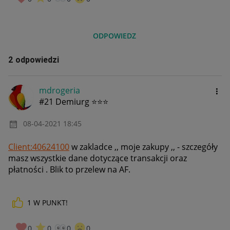
ODPOWIEDZ
2 odpowiedzi
mdrogeria
#21 Demiurg ⭐⭐⭐
‎08-04-2021
18:45
Client:40624100
w zakladce ,, moje zakupy ,, - szczegóły
masz wszystkie dane dotyczące transakcji oraz
płatności . Blik to przelew na AF.
1
W PUNKT!
0
0
0
0