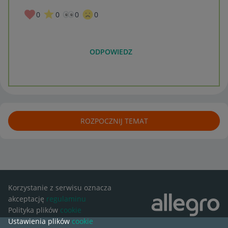
0
0
0
0
ODPOWIEDZ
ROZPOCZNIJ TEMAT
Korzystanie z serwisu oznacza
akceptację
regulaminu
Polityka plików
cookie
Ustawienia plików
cookie