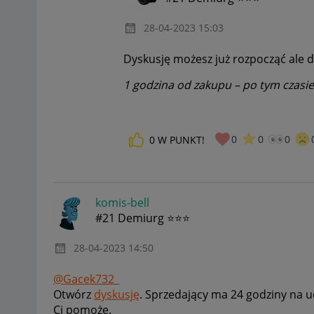
‎28-04-2023
15:03
Dyskusję możesz już rozpocząć ale d
1 godzina od zakupu – po tym czasi
0
0
0
0
W PUNKT!
komis-bell
#21 Demiurg ⭐⭐⭐
‎28-04-2023
14:50
@Gacek732_
Otwórz
dyskusję
. Sprzedający ma 24 godziny na u
Ci pomoże.