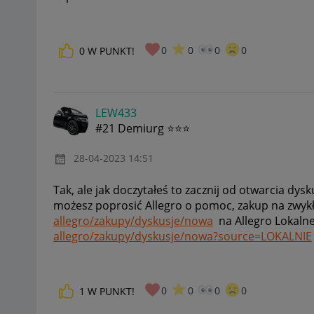
0
0
0
0
0
W PUNKT!
LEW433
#21 Demiurg ⭐⭐⭐
‎28-04-2023
14:51
Tak, ale jak doczytałeś to zacznij od otwarcia dy
możesz poprosić Allegro o pomoc, zakup na zwykł
allegro/zakupy/dyskusje/nowa
na Allegro Lokalne
allegro/zakupy/dyskusje/nowa?source=LOKALNIE
0
0
0
0
1
W PUNKT!