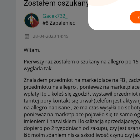
Zostałem oszukany na allegro , co 
Gacek732_
#8 Zapaleniec
‎28-04-2023
14:45
Witam.
Pierwszy raz zostałem o szukany na allegro po 1
wygląda tak:
Znalazłem przedmiot na marketplace na FB , zadzw
przedmiotu na allegro , ponieważ na marketplace
wpłaty itp .. koleś się zgodził , wystawił przedmiot 
tamtej pory kontakt się urwał (telefon jest aktywn
na allegro napisane , że ma czas wysyłki do soboty
ponieważ na marketplace pojawiło się te samo ogło
imieniem i nazwiskiem i lokalizacją sprzedającego
dopiero po 2 tygodniach od zakupu, czy jest szan
iść moim zdaniem niska szkodliwość czynu czy jakoś