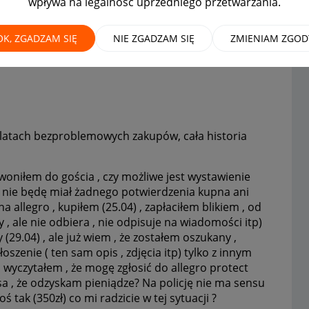
wpływa na legalność uprzedniego przetwarzania.
robić?
OK, ZGADZAM SIĘ
NIE ZGADZAM SIĘ
ZMIENIAM ZGOD
5 latach bezproblemowych zakupów, cała historia
oniłem do gościa , czy możliwe jest wystawienie
 nie będę miał żadnego potwierdzenia kupna ani
na allegro , kupiłem (25.04) , zapłaciłem blikiem , od
y , ale nie odbiera , nie odpisuje na wiadomości itp)
 (29.04) , ale już wiem , że zostałem oszukany ,
szenie ( ten sam opis , zdjęcia itp) tylko z innym
, wyczytałem , że mogę zgłosić do allegro protect
sa , że odzyskam pieniądze? Na policję nie ma sensu
 tak (350zł) co mi radzicie w tej sytuacji ?