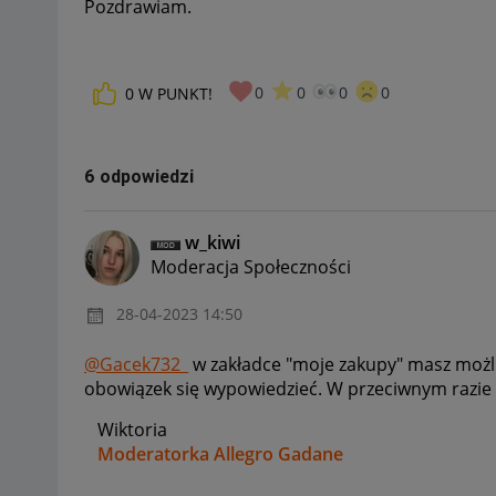
Pozdrawiam.
0
0
0
0
0
W PUNKT!
6 odpowiedzi
w_kiwi
Moderacja Społeczności
‎28-04-2023
14:50
@Gacek732_
w zakładce "moje zakupy" masz możli
obowiązek się wypowiedzieć. W przeciwnym razie
Wiktoria
Moderatorka Allegro Gadane