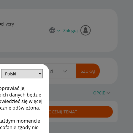
Delivery
Zaloguj
oprawiać jej
OPCJE
oich danych będzie
owiedzieć się więcej
ycznie odświeżona.
ROZPOCZNIJ TEMAT
w każdym momencie
ycofanie zgody nie