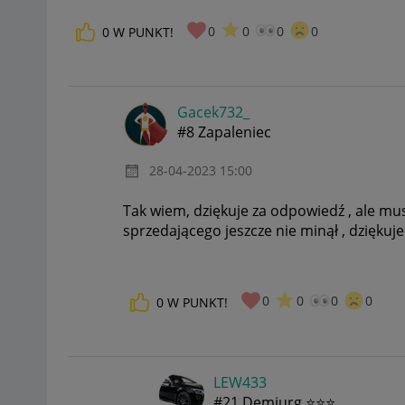
0
0
0
0
0
W PUNKT!
Gacek732_
#8 Zapaleniec
‎28-04-2023
15:00
Tak wiem, dziękuje za odpowiedź , ale mu
sprzedającego jeszcze nie minął , dzięku
0
0
0
0
0
W PUNKT!
LEW433
#21 Demiurg ⭐⭐⭐