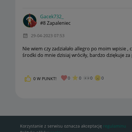
Gacek732_
#8 Zapaleniec
‎29-04-2023
07:53
Nie wiem czy zadziałało allegro po moim wpisie , 
środki do mnie dzisiaj wróciły, bardzo dziękuje z
0
0
0
0
0
W PUNKT!
Korzystanie z serwisu oznacza akceptację
regulaminu