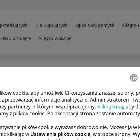
Sprzedających
Dla Kupujących
Zgłoś swój pomysł!
Allegro 
CZ&SK prodejce
Allegro Wakacje
ków cookie, aby umożliwić Ci korzystanie z naszej strony, p
Zostałem oszukany na allegro , co robić?
az przetwarzać informacje analityczne. Administratorem Tw
órzy partnerzy, z którymi współpracujemy.
Kliknij tutaj
, aby d
tamy z plików cookie. Po akceptacji strona zostanie automat
 TEMATÓW
POPRZEDNIA
NASTĘPNA
stywanie plików cookie wyrażasz dobrowolnie. Możesz ją 
ić klikając w
Ustawienia plików cookie
, w stopce strony. W