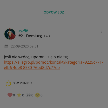
ODPOWIEDZ
xyz96
#21 Demiurg ⭐⭐⭐
‎22-09-2020
09:51
Jeśli nie wrócą, upomnij się o nie tu;
https://allegro.pl/pomoc/kontakt?kategoria=9225c771-
efb6-4de8-8580-76bd8d7c77eb
0
W PUNKT!
0
0
0
0