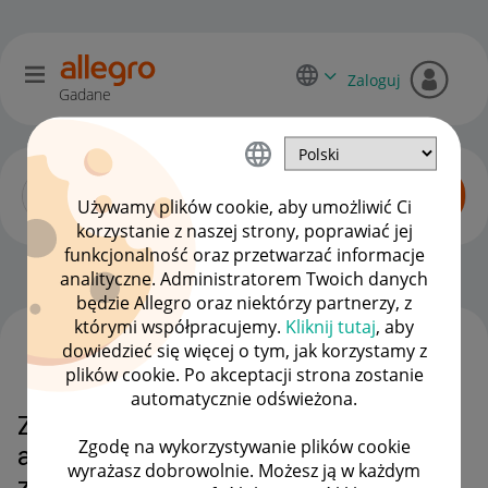
Zaloguj
Gadane
Używamy plików cookie, aby umożliwić Ci
korzystanie z naszej strony, poprawiać jej
funkcjonalność oraz przetwarzać informacje
Dyskusje kupujących
OPCJE
analityczne. Administratorem Twoich danych
będzie Allegro oraz niektórzy partnerzy, z
którymi współpracujemy.
Kliknij tutaj
, aby
dowiedzieć się więcej o tym, jak korzystamy z
WSZYSTKIE TEMATY
plików cookie. Po akceptacji strona zostanie
automatycznie odświeżona.
Zwrot monet a transakacja
Zgodę na wykorzystywanie plików cookie
anulowana bez faktycznego
wyrażasz dobrowolnie. Możesz ją w każdym
zakupu