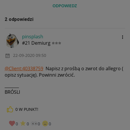
ODPOWIEDZ
2 odpowiedzi
pinsplash
#21 Demiurg ⭐⭐⭐
‎22-09-2020
09:50
@Client:40338759
Napisz z prośbą o zwrot do allegro (
opisz sytuację). Powinni zwrócić.
_______
BRÓSLI
0
W PUNKT!
0
0
0
0