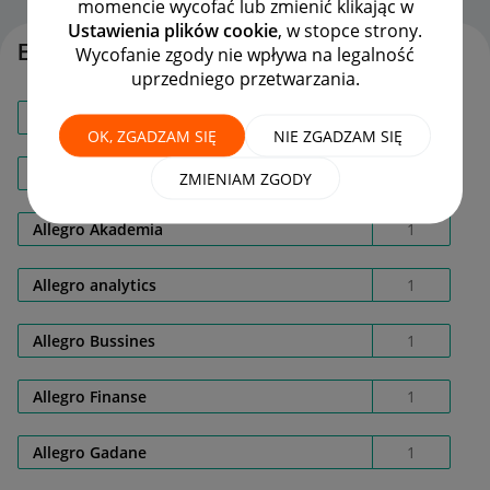
momencie wycofać lub zmienić klikając w
Ustawienia plików cookie
, w stopce strony.
Etykiety
Wycofanie zgody nie wpływa na legalność
uprzedniego przetwarzania.
Akademia Allegro
1
OK, ZGADZAM SIĘ
NIE ZGADZAM SIĘ
Allegro ADS
1
ZMIENIAM ZGODY
Allegro Akademia
1
Allegro analytics
1
Allegro Bussines
1
Allegro Finanse
1
Allegro Gadane
1