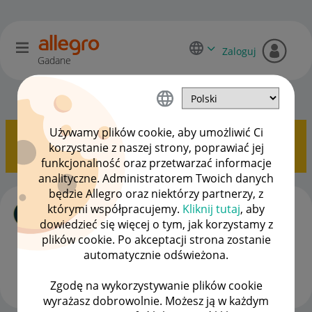
Zaloguj
Gadane
Początkujący sprzedawcy
OPCJE
Używamy plików cookie, aby umożliwić Ci
Pokazywanie tematów z etykietą
Allegro One
korzystanie z naszej strony, poprawiać jej
Kurier
.
Pokaż wszystkie tematy
funkcjonalność oraz przetwarzać informacje
analityczne. Administratorem Twoich danych
będzie Allegro oraz niektórzy partnerzy, z
Nie otrzymałam zwrotu, a i tak allegro
którymi współpracujemy.
Kliknij tutaj
, aby
zmusza mnie do oddania pieniędzy
dowiedzieć się więcej o tym, jak korzystamy z
kupującemu
plików cookie. Po akceptacji strona zostanie
autor
Diabetologic
z
‎25-07-2025
12:40
automatycznie odświeżona.
Ostatnio opublikowano w dniu
‎05-10-2025
09:56
, autor
AS940
Zgodę na wykorzystywanie plików cookie
wyrażasz dobrowolnie. Możesz ją w każdym
ODPOWIEDZI
WYŚWIETLEŃ
27
2488