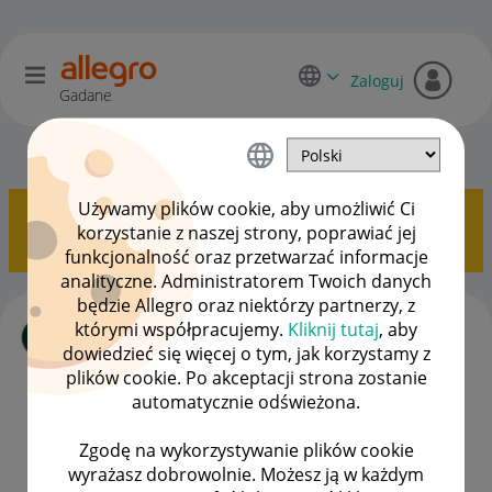
Zaloguj
Gadane
Początkujący sprzedawcy
OPCJE
Używamy plików cookie, aby umożliwić Ci
Pokazywanie tematów z etykietą
Przewidywany
korzystanie z naszej strony, poprawiać jej
Czas Dostawy
.
Pokaż wszystkie tematy
funkcjonalność oraz przetwarzać informacje
analityczne. Administratorem Twoich danych
będzie Allegro oraz niektórzy partnerzy, z
Czas dostawy
którymi współpracujemy.
Kliknij tutaj
, aby
autor
AnnaG-Antyki
z
‎17-10-2025
08:55
dowiedzieć się więcej o tym, jak korzystamy z
plików cookie. Po akceptacji strona zostanie
ODPOWIEDZI
WYŚWIETLEŃ
0
167
automatycznie odświeżona.
Czas wysyłki
Zgodę na wykorzystywanie plików cookie
autor
Elus_Hurtownia
z
‎09-07-2025
07:54
wyrażasz dobrowolnie. Możesz ją w każdym
Ostatnio opublikowano w dniu
‎18-07-2025
14:26
, autor