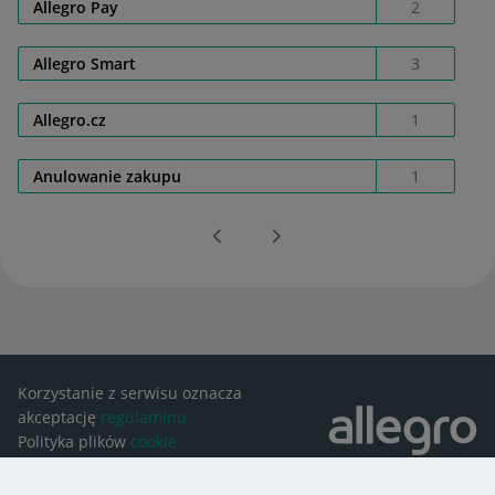
Allegro Pay
2
Allegro Smart
3
Allegro.cz
1
Anulowanie zakupu
1
Korzystanie z serwisu oznacza
akceptację
regulaminu
Polityka plików
cookie
Ustawienia plików
cookie