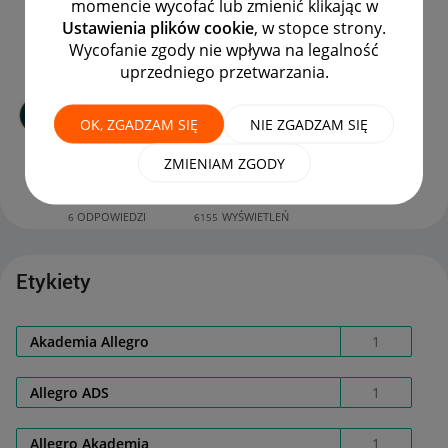
momencie wycofać lub zmienić klikając w
mdrogeria
Ustawienia plików cookie
, w stopce strony.
Wycofanie zgody nie wpływa na legalność
ODPOWIEDZI
WYŚWIETLEŃ
5
479
uprzedniego przetwarzania.
Czy mogę zgłosić reklamację na kuriera
DPD?
OK, ZGADZAM SIĘ
NIE ZGADZAM SIĘ
autor
DAHIOOSH_ATELIE
R
z
‎14-12-2021
16:25
ZMIENIAM ZGODY
Ostatnio opublikowano w dniu
‎05-01-2022
10:35
, autor
BuzZ123
ODPOWIEDZI
WYŚWIETLEŃ
6
6155
Etykiety
Akademia Allegro
1
Allegro ADS
1
Allegro Akademia
1