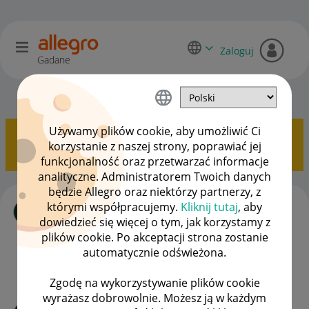
Zaloguj
Gadane
Początkujący sprzedawcy
OPCJE
Używamy plików cookie, aby umożliwić Ci
Pokazywanie tematów z etykietą
Dostawa
korzystanie z naszej strony, poprawiać jej
Kurierem
.
Pokaż wszystkie tematy
funkcjonalność oraz przetwarzać informacje
analityczne. Administratorem Twoich danych
będzie Allegro oraz niektórzy partnerzy, z
Usługa kurierska a zwolnienie z VAT
którymi współpracujemy.
Kliknij tutaj
, aby
autor
czas_zdrowia
z
‎08-04-2024
15:51
dowiedzieć się więcej o tym, jak korzystamy z
Ostatnio opublikowano w dniu
‎04-05-2024
23:37
, autor
plików cookie. Po akceptacji strona zostanie
NajlepszyComPL
automatycznie odświeżona.
ODPOWIEDZI
WYŚWIETLEŃ
11
2165
Zgodę na wykorzystywanie plików cookie
wyrażasz dobrowolnie. Możesz ją w każdym
Pocztex - podjazd kuriera