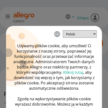
Zaloguj
Gadane
Używamy plików cookie, aby umożliwić Ci
korzystanie z naszej strony, poprawiać jej
funkcjonalność oraz przetwarzać informacje
Kupujący o Allegro Lokalnie
OPCJE
analityczne. Administratorem Twoich danych
będzie Allegro oraz niektórzy partnerzy, z
którymi współpracujemy.
Kliknij tutaj
, aby
dowiedzieć się więcej o tym, jak korzystamy z
WSZYSTKIE TEMATY
plików cookie. Po akceptacji strona zostanie
automatycznie odświeżona.
Pytanie apropo zwrotu i kupna
Zgodę na wykorzystywanie plików cookie
MAMY ROZWIĄZANIE!
wyrażasz dobrowolnie. Możesz ją w każdym