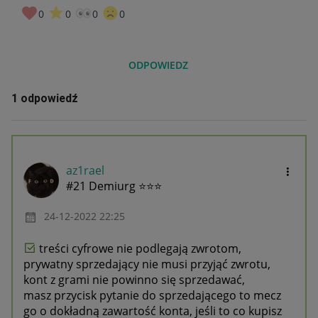
0
0
0
0
ODPOWIEDZ
1 odpowiedź
az1rael
#21 Demiurg ⭐⭐⭐
‎24-12-2022
22:25
treści cyfrowe nie podlegają zwrotom,
prywatny sprzedający nie musi przyjąć zwrotu,
kont z grami nie powinno się sprzedawać,
masz przycisk pytanie do sprzedającego to mecz
go o dokładną zawartość konta, jeśli to co kupisz