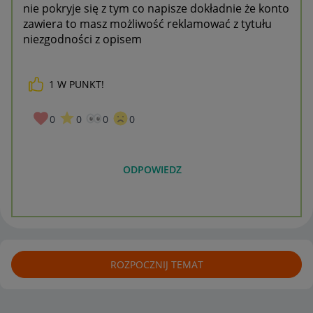
nie pokryje się z tym co napisze dokładnie że konto
zawiera to masz możliwość reklamować z tytułu
niezgodności z opisem
1
W PUNKT!
0
0
0
0
ODPOWIEDZ
ROZPOCZNIJ TEMAT