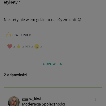
etykiety."
Niestety nie wiem gdzie to należy zmienić
😉
0
W PUNKT!
0
0
0
0
ODPOWIEDZ
2 odpowiedzi
w_kiwi
Moderacja Społeczności