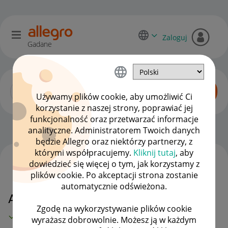
Zaloguj
Gadane
Używamy plików cookie, aby umożliwić Ci
korzystanie z naszej strony, poprawiać jej
funkcjonalność oraz przetwarzać informacje
Początkujący sprzedawcy
OPCJE
analityczne. Administratorem Twoich danych
będzie Allegro oraz niektórzy partnerzy, z
którymi współpracujemy.
Kliknij tutaj
, aby
dowiedzieć się więcej o tym, jak korzystamy z
WSZYSTKIE TEMATY
plików cookie. Po akceptacji strona zostanie
automatycznie odświeżona.
Adres dla nieodebrnych paczek
Zgodę na wykorzystywanie plików cookie
MAMY ROZWIĄZANIE!
wyrażasz dobrowolnie. Możesz ją w każdym