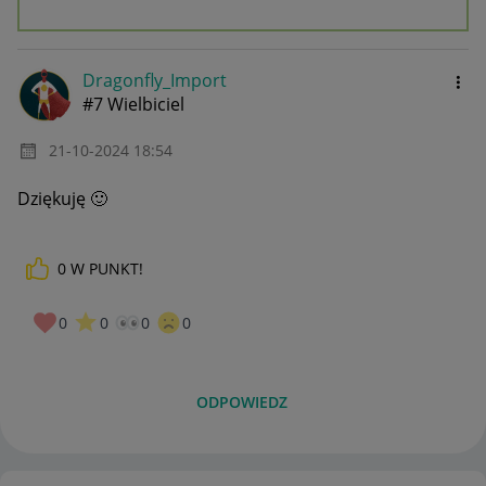
Dragonfly_Impor
t
#7 Wielbiciel
‎21-10-2024
18:54
Dziękuję
🙂
0
W PUNKT!
0
0
0
0
ODPOWIEDZ