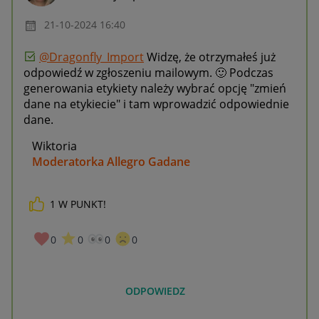
‎21-10-2024
16:40
@Dragonfly_Import
Widzę, że otrzymałeś już
odpowiedź w zgłoszeniu mailowym.
🙂
Podczas
generowania etykiety należy wybrać opcję "zmień
dane na etykiecie" i tam wprowadzić odpowiednie
dane.
Wiktoria
Moderatorka Allegro Gadane
1
W PUNKT!
0
0
0
0
ODPOWIEDZ