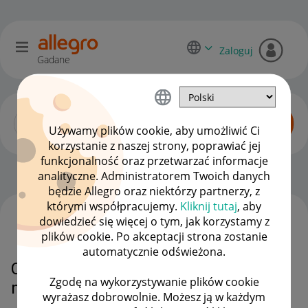
Zaloguj
Gadane
Używamy plików cookie, aby umożliwić Ci
korzystanie z naszej strony, poprawiać jej
funkcjonalność oraz przetwarzać informacje
Początkujący sprzedawcy
OPCJE
analityczne. Administratorem Twoich danych
będzie Allegro oraz niektórzy partnerzy, z
którymi współpracujemy.
Kliknij tutaj
, aby
dowiedzieć się więcej o tym, jak korzystamy z
WSZYSTKIE TEMATY
plików cookie. Po akceptacji strona zostanie
automatycznie odświeżona.
Czy zamknięcie sklepu będzie
Zgodę na wykorzystywanie plików cookie
miało wpływ na wypłatę środków?
wyrażasz dobrowolnie. Możesz ją w każdym