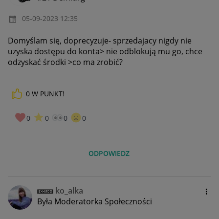
‎05-09-2023
12:35
Domyślam się, doprecyzuje- sprzedajacy nigdy nie
uzyska dostępu do konta> nie odblokują mu go, chce
odzyskać środki >co ma zrobić?
0
W PUNKT!
0
0
0
0
ODPOWIEDZ
ko_alka
Była Moderatorka Społeczności