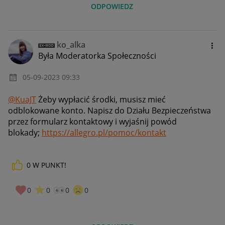
ODPOWIEDZ
ko_alka
Była Moderatorka Społeczności
‎05-09-2023
09:33
@KuaJT
Żeby wypłacić środki, musisz mieć
odblokowane konto. Napisz do Działu Bezpieczeństwa
przez formularz kontaktowy i wyjaśnij powód
blokady;
https://allegro.pl/pomoc/kontakt
0
W PUNKT!
0
0
0
0