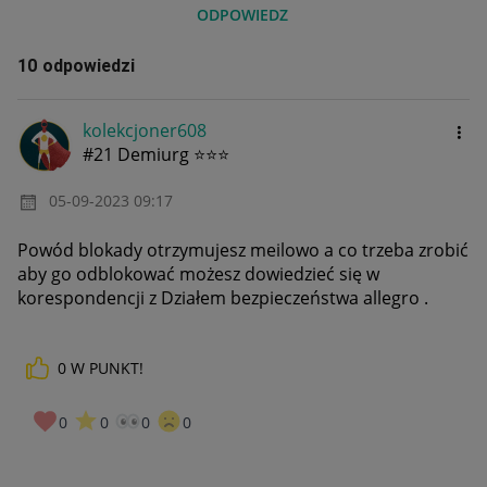
ODPOWIEDZ
10 odpowiedzi
kolekcjoner608
#21 Demiurg ⭐⭐⭐
‎05-09-2023
09:17
Powód blokady otrzymujesz meilowo a co trzeba zrobić
aby go odblokować możesz dowiedzieć się w
korespondencji z Działem bezpieczeństwa allegro .
0
W PUNKT!
0
0
0
0