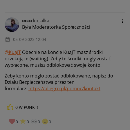
ko_alka
Była Moderatorka Społeczności
‎05-09-2023
12:04
@KuaJT
Obecnie na koncie KuaJT masz środki
oczekujące (waiting). Żeby te środki mogły zostać
wypłacone, musisz odblokować swoje konto.
Żeby konto mogło zostać odblokowane, napisz do
Działu Bezpieczeństwa przez ten
formularz:
https://allegro.pl/pomoc/kontakt
0
W PUNKT!
0
0
0
0