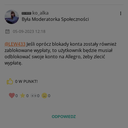
ko_alka
Była Moderatorka Społeczności
‎05-09-2023
12:18
@LEW433
Jeśli oprócz blokady konta zostały również
zablokowane wypłaty, to użytkownik będzie musiał
odblokować swoje konto na Allegro, żeby zlecić
wypłatę.
0
W PUNKT!
0
0
0
0
ODPOWIEDZ