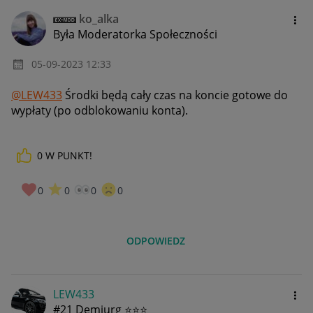
ko_alka
Była Moderatorka Społeczności
‎05-09-2023
12:33
@LEW433
Środki będą cały czas na koncie gotowe do
wypłaty (po odblokowaniu konta).
0
W PUNKT!
0
0
0
0
ODPOWIEDZ
LEW433
#21 Demiurg ⭐⭐⭐