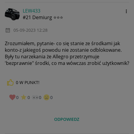
LEW433
#21 Demiurg ⭐⭐⭐
‎05-09-2023
12:28
Zrozumiałem, pytanie- co się stanie ze środkami jak
konto-z jakiegoś powodu nie zostanie odblokowane.
Były tu narzekania że Allegro przetrzymuje
'bezprawnie" środki, co ma wówczas zrobić użytkownik?
0
W PUNKT!
0
0
0
0
ODPOWIEDZ