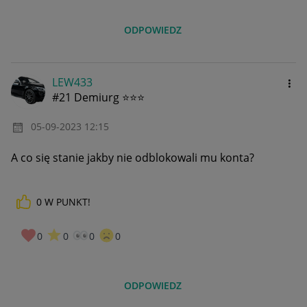
ODPOWIEDZ
LEW433
#21 Demiurg ⭐⭐⭐
‎05-09-2023
12:15
A co się stanie jakby nie odblokowali mu konta?
0
W PUNKT!
0
0
0
0
ODPOWIEDZ