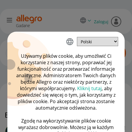
Zaloguj
Gadane
Używamy plików cookie, aby umożliwić Ci
korzystanie z naszej strony, poprawiać jej
funkcjonalność oraz przetwarzać informacje
Początkujący sprzedawcy
OPCJE
analityczne. Administratorem Twoich danych
będzie Allegro oraz niektórzy partnerzy, z
którymi współpracujemy.
Kliknij tutaj
, aby
dowiedzieć się więcej o tym, jak korzystamy z
WSZYSTKIE TEMATY
plików cookie. Po akceptacji strona zostanie
automatycznie odświeżona.
EAN
Zgodę na wykorzystywanie plików cookie
wyrażasz dobrowolnie. Możesz ją w każdym
AG8Story