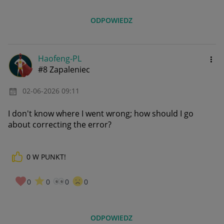
ODPOWIEDZ
Haofeng-PL
#8 Zapaleniec
‎02-06-2026
09:11
I don't know where I went wrong; how should I go
about correcting the error?
0
W PUNKT!
0
0
0
0
ODPOWIEDZ