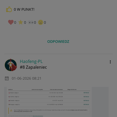
0
W PUNKT!
0
0
0
0
ODPOWIEDZ
Haofeng-PL
#8 Zapaleniec
‎01-06-2026
08:21