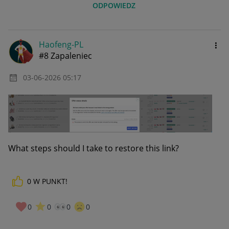
ODPOWIEDZ
Haofeng-PL
#8 Zapaleniec
‎03-06-2026
05:17
What steps should I take to restore this link?
0
W PUNKT!
0
0
0
0