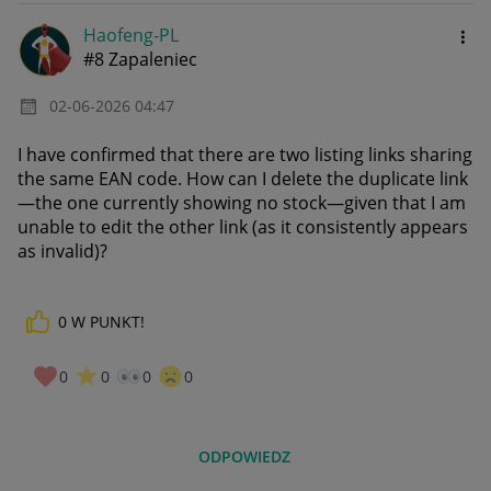
Haofeng-PL
#8 Zapaleniec
‎02-06-2026
04:47
I have confirmed that there are two listing links sharing
the same EAN code. How can I delete the duplicate link
—the one currently showing no stock—given that I am
unable to edit the other link (as it consistently appears
as invalid)?
0
W PUNKT!
0
0
0
0
ODPOWIEDZ