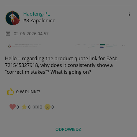
Haofeng-PL
#8 Zapaleniec
‎02-06-2026
04:57
Hello—regarding the product quote link for EAN:
721545327918, why does it consistently show a
"correct mistakes"? What is going on?
0
W PUNKT!
0
0
0
0
ODPOWIEDZ