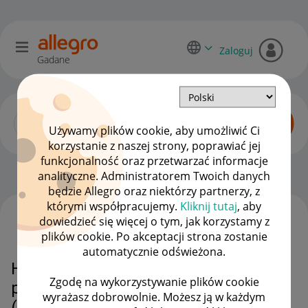
Zaloguj
Gadane
Używamy plików cookie, aby umożliwić Ci
korzystanie z naszej strony, poprawiać jej
funkcjonalność oraz przetwarzać informacje
Początkujący sprzedawcy
OPCJE
analityczne. Administratorem Twoich danych
będzie Allegro oraz niektórzy partnerzy, z
którymi współpracujemy.
Kliknij tutaj
, aby
dowiedzieć się więcej o tym, jak korzystamy z
WSZYSTKIE TEMATY
plików cookie. Po akceptacji strona zostanie
automatycznie odświeżona.
Hello, I would like to know why two
Zgodę na wykorzystywanie plików cookie
products with the same EAN
wyrażasz dobrowolnie. Możesz ją w każdym
(721545327918)