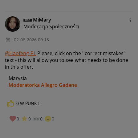
MiMary
Moderacja Społeczności
‎02-06-2026
09:15
@Haofeng-PL
Please, click on the ''c
orrect mistakes"
text - this will allow you to see what needs to be done
in this offer.
Marysia
Moderatorka Allegro Gadane
0
W PUNKT!
0
0
0
0