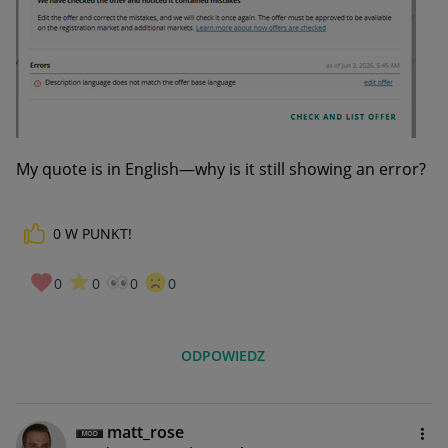
My quote is in English—why is it still showing an error?
0
W PUNKT!
0
0
0
0
ODPOWIEDZ
matt_rose