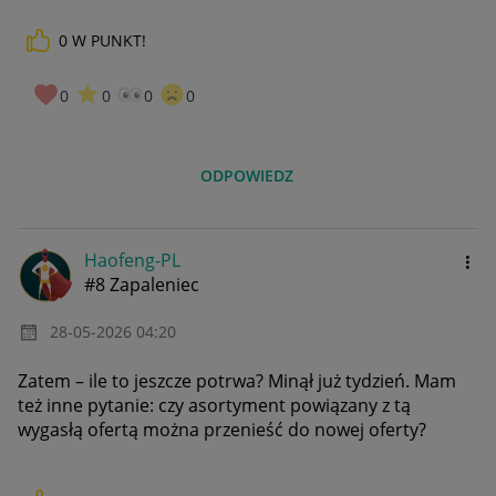
0
W PUNKT!
0
0
0
0
ODPOWIEDZ
Haofeng-PL
#8 Zapaleniec
‎28-05-2026
04:20
Zatem – ile to jeszcze potrwa? Minął już tydzień. Mam
też inne pytanie: czy asortyment powiązany z tą
wygasłą ofertą można przenieść do nowej oferty?