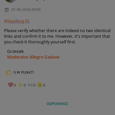
‎01-06-2026
09:06
@Haofeng-PL
Please verify whether there are indeed no two identical
links and confirm it to me. However, it's important that
you check it thoroughly yourself first.
Grzesiek
Moderator Allegro Gadane
0
W PUNKT!
0
0
0
0
ODPOWIEDZ