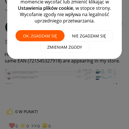
momencie wycofać lub zmienić klikając w
Ustawienia plików cookie
, w stopce strony.
MAMY ROZWIĄZANIE!
Wycofanie zgody nie wpływa na legalność
uprzedniego przetwarzania.
Haofeng-PL
#8 Zapaleniec
OK, ZGADZAM SIĘ
NIE ZGADZAM SIĘ
‎27-05-2026
09:23
ZMIENIAM ZGODY
Hello, I would like to know why two products with the
same EAN (721545327918) are appearing in my store.
0
W PUNKT!
0
0
0
0