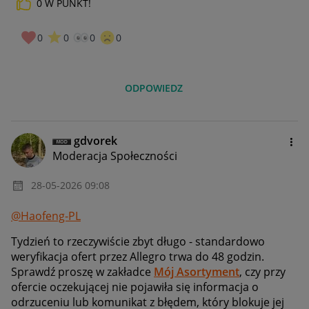
0
W PUNKT!
0
0
0
0
ODPOWIEDZ
gdvorek
Moderacja Społeczności
‎28-05-2026
09:08
@Haofeng-PL
Tydzień to rzeczywiście zbyt długo - standardowo
weryfikacja ofert przez Allegro trwa do 48 godzin.
Sprawdź proszę w zakładce
Mój Asortyment
, czy przy
ofercie oczekującej nie pojawiła się informacja o
odrzuceniu lub komunikat z błędem, który blokuje jej