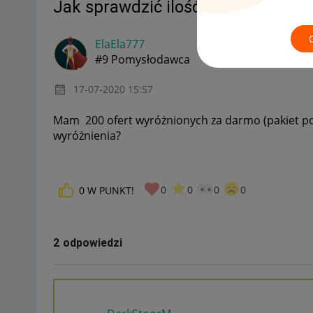
Jak sprawdzić ilość wyróżnionych 
ElaEla777
#9 Pomysłodawca
‎17-07-2020
15:57
Mam 200 ofert wyróżnionych za darmo (pakiet powi
wyróżnienia?
0
0
0
0
0
W PUNKT!
2 odpowiedzi