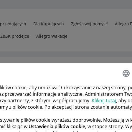
Sprzedających
Dla Kupujących
Zgłoś swój pomysł!
Allegro 
CZ&SK prodejce
Allegro Wakacje
ków cookie, aby umożliwić Ci korzystanie z naszej strony, p
edawcy
Jak sprawdzić ilość wyróżnionych ofert
az przetwarzać informacje analityczne. Administratorem Tw
órzy partnerzy, z którymi współpracujemy.
Kliknij tutaj
, aby d
tamy z plików cookie. Po akceptacji strona zostanie automat
 TEMATÓW
POPRZEDNIA
NASTĘPNA
stywanie plików cookie wyrażasz dobrowolnie. Możesz ją 
ić klikając w
Ustawienia plików cookie
, w stopce strony. W