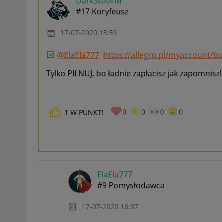
DarkStoorM
#17 Koryfeusz
‎17-07-2020
15:59
@ElaEla777
https://allegro.pl/myaccount/b
Tylko PILNUJ, bo ładnie zapłacisz jak zapomnisz
0
0
0
0
1
W PUNKT!
ElaEla777
#9 Pomysłodawca
‎17-07-2020
16:37