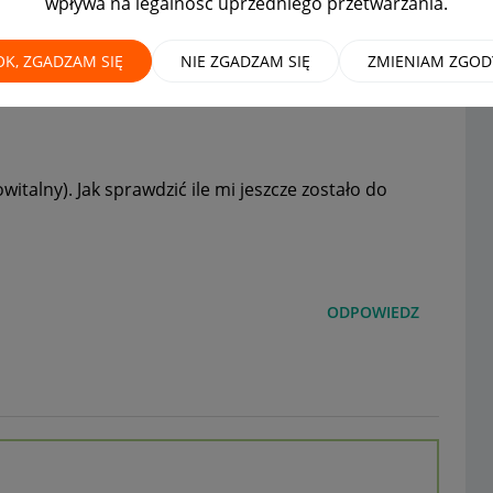
wpływa na legalność uprzedniego przetwarzania.
ofert
MAMY ROZWIĄZANIE!
OK, ZGADZAM SIĘ
NIE ZGADZAM SIĘ
ZMIENIAM ZGOD
talny). Jak sprawdzić ile mi jeszcze zostało do
ODPOWIEDZ