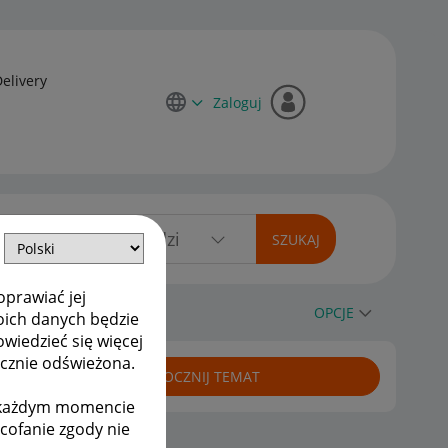
Delivery
Zaloguj
oprawiać jej
OPCJE
oich danych będzie
owiedzieć się więcej
ycznie odświeżona.
ROZPOCZNIJ TEMAT
w każdym momencie
ycofanie zgody nie