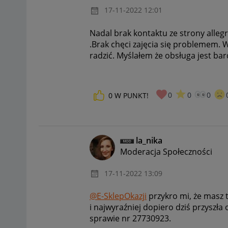
‎17-11-2022
12:01
Nadal brak kontaktu ze strony allegr
.Brak chęci zajęcia się problemem. 
radzić. Myślałem że obsługa jest bar
0
0
0
0
W PUNKT!
la_nika
Moderacja Społeczności
‎17-11-2022
13:09
@E-SklepOkazji
przykro mi, że masz 
i najwyraźniej dopiero dziś przyszł
sprawie nr
27730923.