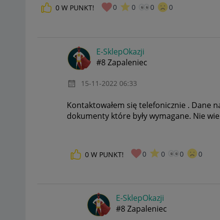
0
0
0
0
0
W PUNKT!
E-SklepOkazji
#8 Zapaleniec
‎15-11-2022
06:33
Kontaktowałem się telefonicznie . Dane n
dokumenty które były wymagane. Nie wi
0
0
0
0
0
W PUNKT!
E-SklepOkazji
#8 Zapaleniec