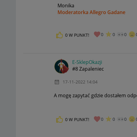
Monika
Moderatorka Allegro Gadane
0
0
0
0
W PUNKT!
E-SklepOkazji
#8 Zapaleniec
‎17-11-2022
14:04
A mogę zapytać gdzie dostałem odpow
0
0
0
0
W PUNKT!