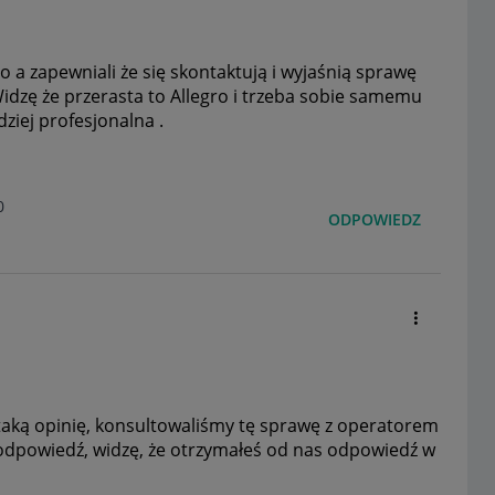
o a zapewniali że się skontaktują i wyjaśnią sprawę
Widzę że przerasta to Allegro i trzeba sobie samemu
dziej profesjonalna .
0
ODPOWIEDZ
taką opinię, konsultowaliśmy tę sprawę z operatorem
a odpowiedź, widzę, że otrzymałeś od nas odpowiedź w