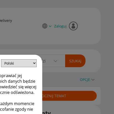
Delivery
Zaloguj
oprawiać jej
OPCJE
oich danych będzie
owiedzieć się więcej
ycznie odświeżona.
ROZPOCZNIJ TEMAT
w każdym momencie
ycofanie zgody nie
Podobne tematy