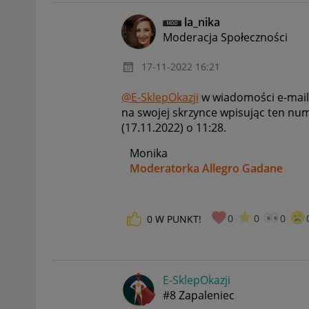
la_nika
Moderacja Społeczności
‎17-11-2022
16:21
@E-SklepOkazji
w wiadomości e-mail
na swojej skrzynce wpisując ten num
(17.11.2022) o 11:28.
Monika
Moderatorka Allegro Gadane
0
0
0
0
W PUNKT!
E-SklepOkazji
#8 Zapaleniec