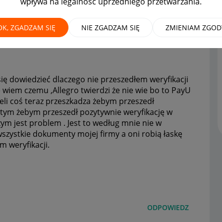
wpływa na legalność uprzedniego przetwarzania.
OK, ZGADZAM SIĘ
NIE ZGADZAM SIĘ
ZMIENIAM ZGOD
ię dowiedzieć dlaczego nie przeszedłem weryfikacji
e wiem czemu ,Allegro twierdzi że nie wie bo to PayU
żeli coś teraz przeszkadza żebym przeszedł
tym żebym przeszedł pozytywnie weryfikację w
ym jest problem . Jest to według mnie nie w
szystkie dokumenty mojej firmy a oni robią łaskę
 weryfikacji.
ODPOWIEDZ