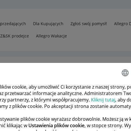
Sprzedających
Dla Kupujących
Zgłoś swój pomysł!
Allegro 
CZ&SK prodejce
Allegro Wakacje
ków cookie, aby umożliwić Ci korzystanie z naszej strony, p
edawcy
Negatywna weryfikacja PayU
az przetwarzać informacje analityczne. Administratorem Tw
órzy partnerzy, z którymi współpracujemy.
Kliknij tutaj
, aby d
tamy z plików cookie. Po akceptacji strona zostanie automat
 TEMATÓW
POPRZEDNIA
NASTĘPNA
stywanie plików cookie wyrażasz dobrowolnie. Możesz ją 
ić klikając w
Ustawienia plików cookie
, w stopce strony. W