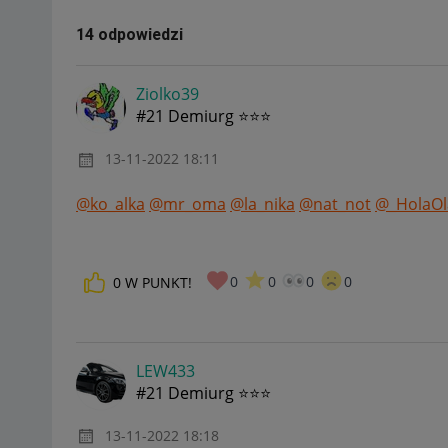
14 odpowiedzi
Ziolko39
#21 Demiurg ⭐⭐⭐
‎13-11-2022
18:11
@ko_alka
@mr_oma
@la_nika
@nat_not
@_HolaOl
0
0
0
0
0
W PUNKT!
LEW433
#21 Demiurg ⭐⭐⭐
‎13-11-2022
18:18