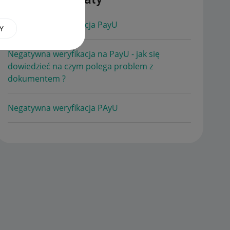
Negatywna weryfikacja PayU
Y
Negatywna weryfikacja na PayU - jak się
dowiedzieć na czym polega problem z
dokumentem ?
Negatywna weryfikacja PAyU