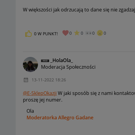
W większości jak odrzucają to dane się nie zgadzają
0
0
0
0
0
W PUNKT!
_HolaOla_
Moderacja Społeczności
‎13-11-2022
18:26
@E-SklepOkazji
W jaki sposób się z nami kontakto
proszę jej numer.
Ola
Moderatorka Allegro Gadane