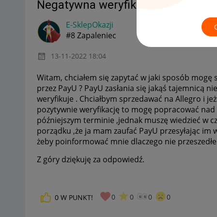
Negatywna weryfikacja PayU
E-SklepOkazji
#8 Zapaleniec
‎13-11-2022
18:04
Witam, chciałem się zapytać w jaki sposób mogę s
przez PayU ? PayU zasłania się jakąś tajemnicą ni
weryfikuje . Chciałbym sprzedawać na Allegro i je
pozytywnie weryfikację to mogę popracować nad 
późniejszym terminie ,jednak muszę wiedzieć w cz
porządku ,że ja mam zaufać PayU przesyłając im w
żeby poinformować mnie dlaczego nie przeszedłem
Z góry dziękuję za odpowiedź.
0
0
0
0
0
W PUNKT!