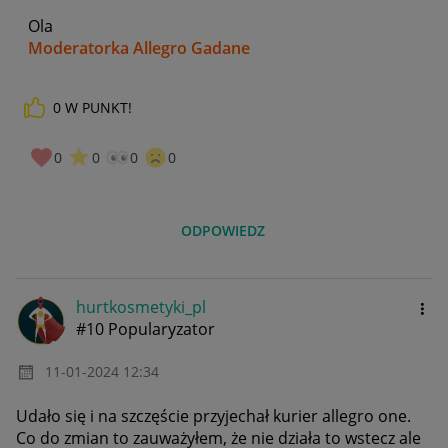
Ola
Moderatorka Allegro Gadane
0
W PUNKT!
0
0
0
0
ODPOWIEDZ
hurtkosmetyki_p
l
#10 Popularyzator
‎11-01-2024
12:34
Udało się i na szczęście przyjechał kurier allegro one.
Co do zmian to zauważyłem, że nie działa to wstecz ale