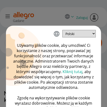
Zaloguj
Gadane
Używamy plików cookie, aby umożliwić Ci
korzystanie z naszej strony, poprawiać jej
funkcjonalność oraz przetwarzać informacje
Początkujący sprzedawcy
OPCJE
analityczne. Administratorem Twoich danych
będzie Allegro oraz niektórzy partnerzy, z
którymi współpracujemy.
Kliknij tutaj
, aby
dowiedzieć się więcej o tym, jak korzystamy z
WSZYSTKIE TEMATY
plików cookie. Po akceptacji strona zostanie
automatycznie odświeżona.
Nowy adres magazynu i brak
Zgodę na wykorzystywanie plików cookie
kurierów
wyrażasz dobrowolnie. Możesz ją w każdym