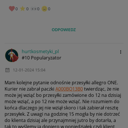
0
0
0
0
ODPOWIEDZ
hurtkosmetyki_p
l
#10 Popularyzator
‎12-01-2024
15:04
Mam kolejne pytanie odnośnie przesyłki allegro ONE.
Kurier nie zabrał paczki
A000BQ13B0
twierdząc, że nie
może jej wziąć bo przesyłki zamówione do 12 na dzisiaj
może wziąć, a po 12 nie może wziąć. Nie rozumiem do
końca dlaczego jej nie wziął skoro i tak zabierał resztę
przesyłek. Z uwagi na godzinę 15 mogła by nie dotrzeć
do klienta dzisiaj ale przynajmniej jutro by dotarła, a
tak to wyślemy ją dopiero w poniedziałek czyli klient