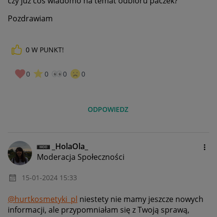
czy już coś wiadomo na temat odbioru paczek?
Pozdrawiam
0
W PUNKT!
0
0
0
0
ODPOWIEDZ
_HolaOla_
Moderacja Społeczności
‎15-01-2024
15:33
@hurtkosmetyki_pl
niestety nie mamy jeszcze nowych
informacji, ale przypomniałam się z Twoją sprawą,