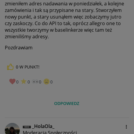
zmieniłem adres nadawania w poniedziałek, a kolejne
zamówienia i tak są przypisane na stary. Stworzyłem
nowy punkt, a stary usunąłem więc zobaczymy jutro
czy zaskoczy. Co do API to tak, oprócz allegro one to
wszystkie tworzymy w baselinkerze więc tam też
zmieniliśmy adresy.
Pozdrawiam
0
W PUNKT!
0
0
0
0
ODPOWIEDZ
_HolaOla_
Moderacja Społeczności