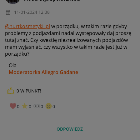
‎11-01-2024
12:38
@hurtkosmetyki_pl
w porządku, w takim razie gdyby
problemy z podjazdami nadal występowały daj proszę
tutaj znać. Czy kwestię niezrealizowanych podjazdów
mam wyjaśniać, czy wszystko w takim razie jest już w
porządku?
Ola
Moderatorka Allegro Gadane
0
W PUNKT!
0
0
0
0
ODPOWIEDZ