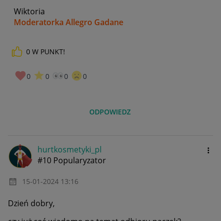
Wiktoria
Moderatorka Allegro Gadane
0
W PUNKT!
0
0
0
0
ODPOWIEDZ
hurtkosmetyki_p
l
#10 Popularyzator
‎15-01-2024
13:16
Dzień dobry,