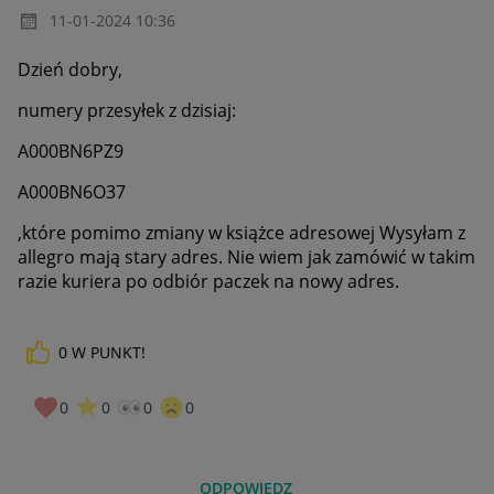
‎11-01-2024
10:36
Dzień dobry,
numery przesyłek z dzisiaj:
A000BN6PZ9
A000BN6O37
,które pomimo zmiany w książce adresowej Wysyłam z
allegro mają stary adres. Nie wiem jak zamówić w takim
razie kuriera po odbiór paczek na nowy adres.
0
W PUNKT!
0
0
0
0
ODPOWIEDZ