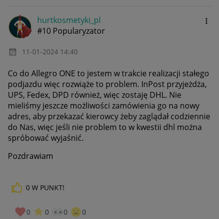
hurtkosmetyki_p
l
#10 Popularyzator
‎11-01-2024
14:40
Co do Allegro ONE to jestem w trakcie realizacji stałego
podjazdu więc rozwiąże to problem. InPost przyjeżdża,
UPS, Fedex, DPD również, więc zostaję DHL. Nie
mieliśmy jeszcze możliwości zamówienia go na nowy
adres, aby przekazać kierowcy żeby zaglądał codziennie
do Nas, więc jeśli nie problem to w kwestii dhl można
spróbować wyjaśnić.
Pozdrawiam
0
W PUNKT!
0
0
0
0