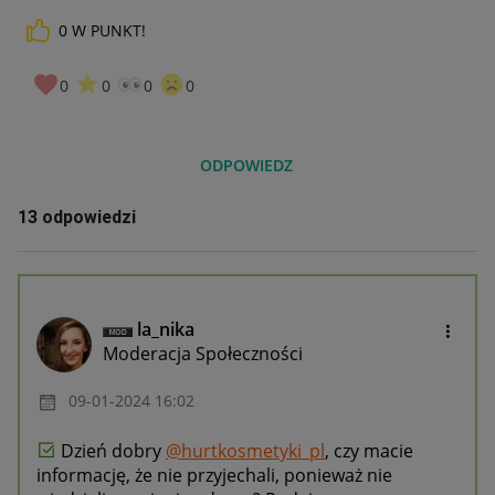
0
W PUNKT!
0
0
0
0
ODPOWIEDZ
13 odpowiedzi
la_nika
Moderacja Społeczności
‎09-01-2024
16:02
Dzień dobry
@hurtkosmetyki_pl
, czy macie
informację, że nie przyjechali, ponieważ nie