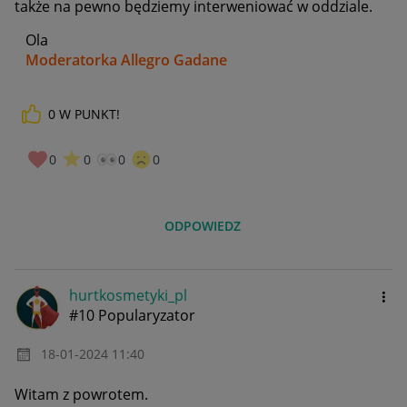
także na pewno będziemy interweniować w oddziale.
Ola
Moderatorka Allegro Gadane
0
W PUNKT!
0
0
0
0
ODPOWIEDZ
hurtkosmetyki_p
l
#10 Popularyzator
‎18-01-2024
11:40
Witam z powrotem.