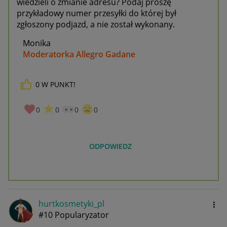
wiedzieli o zmianie adresu? Podaj proszę
przykładowy numer przesyłki do której był
zgłoszony podjazd, a nie został wykonany.
Monika
Moderatorka Allegro Gadane
0
W PUNKT!
0
0
0
0
ODPOWIEDZ
hurtkosmetyki_p
l
#10 Popularyzator