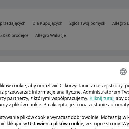
Sprzedających
Dla Kupujących
Zgłoś swój pomysł!
Allegro 
CZ&SK prodejce
Allegro Wakacje
ków cookie, aby umożliwić Ci korzystanie z naszej strony, p
edawcy
Otrzymałem dziwną wiadomość, proszę o blokadę tego ko
az przetwarzać informacje analityczne. Administratorem Tw
órzy partnerzy, z którymi współpracujemy.
Kliknij tutaj
, aby d
tamy z plików cookie. Po akceptacji strona zostanie automat
 TEMATÓW
POPRZEDNIA
NASTĘPNA
stywanie plików cookie wyrażasz dobrowolnie. Możesz ją 
ić klikając w
Ustawienia plików cookie
, w stopce strony. W