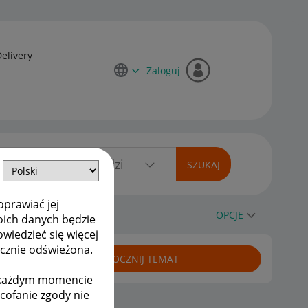
Delivery
Zaloguj
oprawiać jej
nta
OPCJE
oich danych będzie
owiedzieć się więcej
ycznie odświeżona.
ROZPOCZNIJ TEMAT
w każdym momencie
ycofanie zgody nie