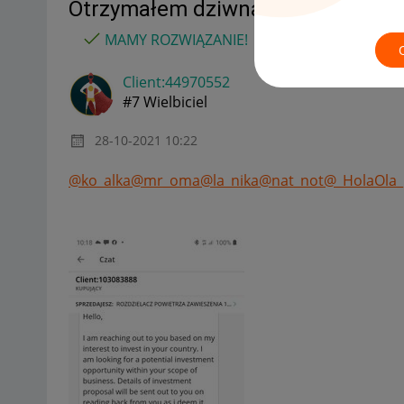
Otrzymałem dziwną wiadomość, pr
MAMY ROZWIĄZANIE!
Client:44970552
#7 Wielbiciel
‎28-10-2021
10:22
@ko_alka
@mr_oma
@la_nika
@nat_not
@_HolaOla_