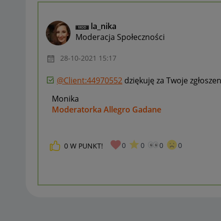
la_nika
Moderacja Społeczności
‎28-10-2021
15:17
@Client:44970552
dziękuję za Twoje zgłosze
Monika
Moderatorka Allegro Gadane
0
0
0
0
0
W PUNKT!