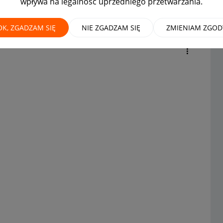
wpływa na legalność uprzedniego przetwarzania.
oszę o blokadę tego konta
OK, ZGADZAM SIĘ
NIE ZGADZAM SIĘ
ZMIENIAM ZGOD