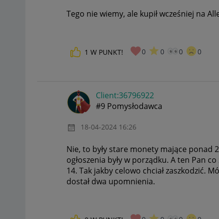
Tego nie wiemy, ale kupił wcześniej na All
0
0
0
0
1
W PUNKT!
Client:36796922
#9 Pomysłodawca
‎18-04-2024
16:26
Nie, to były stare monety mające ponad 20
ogłoszenia były w porządku. A ten Pan co z
14. Tak jakby celowo chciał zaszkodzić. Mó
dostał dwa upomnienia.