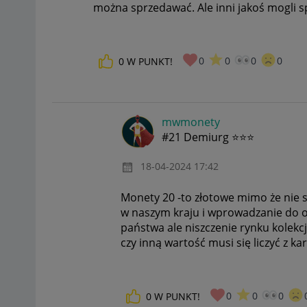
można sprzedawać. Ale inni jakoś mogli 
0
0
0
0
0
W PUNKT!
mwmonety
#21 Demiurg ⭐⭐⭐
‎18-04-2024
17:42
Monety 20 -to złotowe mimo że nie 
w naszym kraju i wprowadzanie do obi
państwa ale niszczenie rynku kolekcj
czy inną wartość musi się liczyć z ka
0
0
0
0
W PUNKT!