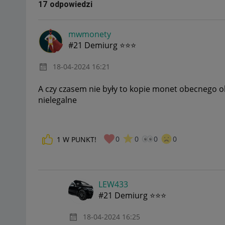
17 odpowiedzi
mwmonety
#21 Demiurg ⭐⭐⭐
‎18-04-2024
16:21
A czy czasem nie były to kopie monet obecnego o
nielegalne
0
0
0
0
1
W PUNKT!
LEW433
#21 Demiurg ⭐⭐⭐
‎18-04-2024
16:25