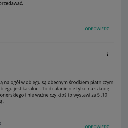
sprzedawać.
ODPOWIEDZ
są na ogół w obiegu są obecnym środkiem płatniczym
egu jest karalne . To działanie nie tylko na szkodę
onerskiego i nie ważne czy ktoś to wystawi za 5 ,10
rą.
0
ODPOWIEDZ