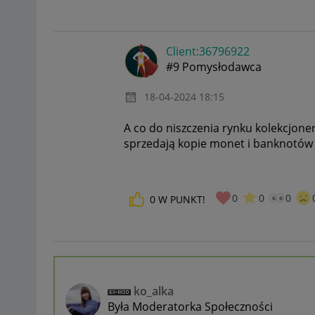
Client:36796922
#9 Pomysłodawca
‎18-04-2024
18:15
A co do niszczenia rynku kolekcjon
sprzedają kopie monet i banknotów r
0
0
0
0
W PUNKT!
ko_alka
Była Moderatorka Społeczności