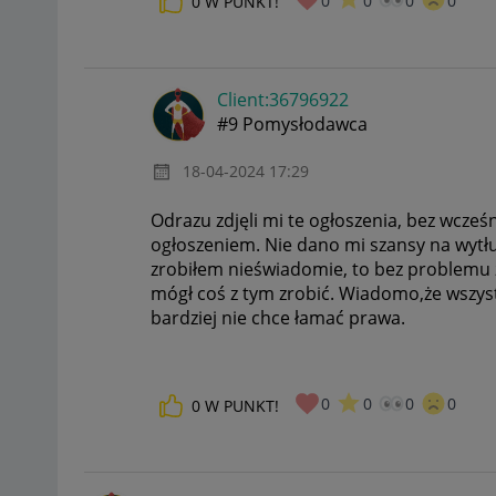
0
0
0
0
0
W PUNKT!
Client:36796922
#9 Pomysłodawca
‎18-04-2024
17:29
Odrazu zdjęli mi te ogłoszenia, bez wcześ
ogłoszeniem. Nie dano mi szansy na wytłu
zrobiłem nieświadomie, to bez problemu 
mógł coś z tym zrobić. Wiadomo,że wszys
bardziej nie chce łamać prawa.
0
0
0
0
0
W PUNKT!