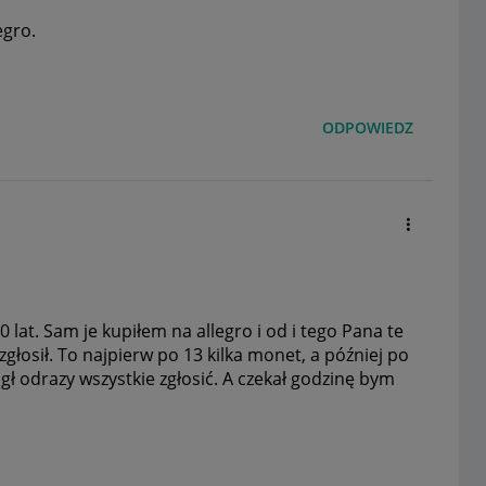
egro.
ODPOWIEDZ
 lat. Sam je kupiłem na allegro i od i tego Pana te
głosił. To najpierw po 13 kilka monet, a później po
gł odrazy wszystkie zgłosić. A czekał godzinę bym