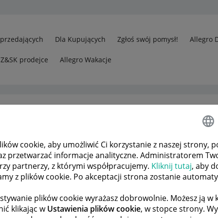
Sprzedających
Dla Kupujących
Zgłoś swój pomysł!
Allegro 
CZ&SK prodejce
Allegro Wakacje
ków cookie, aby umożliwić Ci korzystanie z naszej strony, p
edawcy
Odp.: Upomnienie
az przetwarzać informacje analityczne. Administratorem Tw
órzy partnerzy, z którymi współpracujemy.
Kliknij tutaj
, aby d
tamy z plików cookie. Po akceptacji strona zostanie automat
 TEMATÓW
POPRZEDNIA
NASTĘPNA
stywanie plików cookie wyrażasz dobrowolnie. Możesz ją 
ić klikając w
Ustawienia plików cookie
, w stopce strony. W