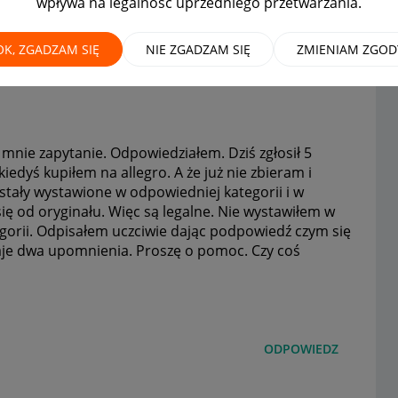
wpływa na legalność uprzedniego przetwarzania.
OK, ZGADZAM SIĘ
NIE ZGADZAM SIĘ
ZMIENIAM ZGOD
mnie zapytanie. Odpowiedziałem. Dziś zgłosił 5
edyś kupiłem na allegro. A że już nie zbieram i
stały wystawione w odpowiedniej kategorii i w
ię od oryginału. Więc są legalne. Nie wystawiłem w
egorii. Odpisałem uczciwie dając podpowiedź czym się
staje dwa upomnienia. Proszę o pomoc. Czy coś
ODPOWIEDZ