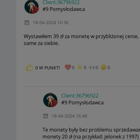
Client:36796922
#9 Pomysłodawca
‎18-04-2024
16:36
Wystawiłem 39 zł za monetę w przybliżonej cenie, 
same za siebie.
0
0
0
0
0
W PUNKT!
Client:36796922
#9 Pomysłodawca
‎18-04-2024
16:48
Te monety były bez problemu sprzedawan
monety 20 zł (na przykład: jelonek z 1997