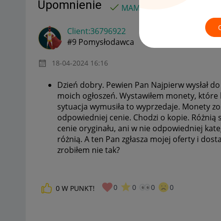
Upomnienie
MAMY ROZWIĄZANIE!
Client:36796922
#9 Pomysłodawca
‎18-04-2024
16:16
Dzień dobry. Pewien Pan Najpierw wysłał do 
moich ogłoszeń. Wystawiłem monety, które ki
sytuacja wymusiła to wyprzedaje. Monety zo
odpowiedniej cenie. Chodzi o kopie. Różnią s
cenie oryginału, ani w nie odpowiedniej kat
różnią. A ten Pan zgłasza mojej oferty i do
zrobiłem nie tak?
0
0
0
0
0
W PUNKT!