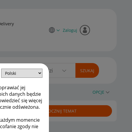
Delivery
Zaloguj
oprawiać jej
OPCJE
oich danych będzie
owiedzieć się więcej
ycznie odświeżona.
ROZPOCZNIJ TEMAT
w każdym momencie
ycofanie zgody nie