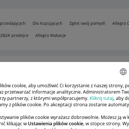
Sprzedających
Dla Kupujących
Zgłoś swój pomysł!
Allegro 
CZ&SK prodejce
Allegro Wakacje
ków cookie, aby umożliwić Ci korzystanie z naszej strony, p
edawcy
Odp.: Witam jak wygląda termin w związku ze zgłoszeniem
az przetwarzać informacje analityczne. Administratorem Tw
órzy partnerzy, z którymi współpracujemy.
Kliknij tutaj
, aby d
tamy z plików cookie. Po akceptacji strona zostanie automat
 TEMATÓW
POPRZEDNIA
NASTĘPNA
stywanie plików cookie wyrażasz dobrowolnie. Możesz ją 
ić klikając w
Ustawienia plików cookie
, w stopce strony. W