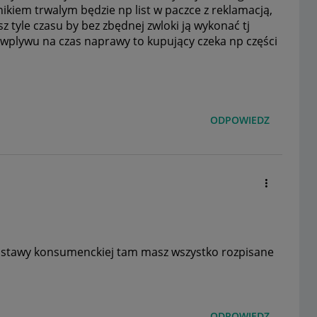
nikiem trwalym będzie np list w paczce z reklamacją,
 tyle czasu by bez zbędnej zwloki ją wykonać tj
z wplywu na czas naprawy to kupujący czeka np części
ODPOWIEDZ
ustawy konsumenckiej tam masz wszystko rozpisane
ODPOWIEDZ