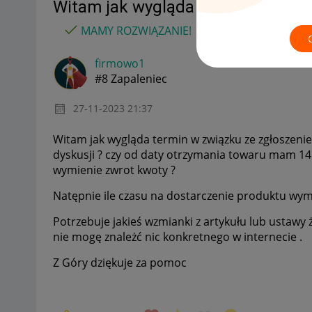
Witam jak wygląda termin w związ
MAMY ROZWIĄZANIE!
firmowo1
#8 Zapaleniec
‎27-11-2023
21:37
Witam jak wygląda termin w związku ze zgłoszeniem 
dyskusji ? czy od daty otrzymania towaru mam 14
wymienie zwrot kwoty ?
Natępnie ile czasu na dostarczenie produktu wy
Potrzebuje jakieś wzmianki z artykułu lub ustawy 
nie mogę znależć nic konkretnego w internecie .
Z Góry dziękuje za pomoc