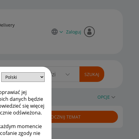
Delivery
Zaloguj
oprawiać jej
 reklamacji
OPCJE
oich danych będzie
owiedzieć się więcej
ycznie odświeżona.
ROZPOCZNIJ TEMAT
w każdym momencie
ycofanie zgody nie