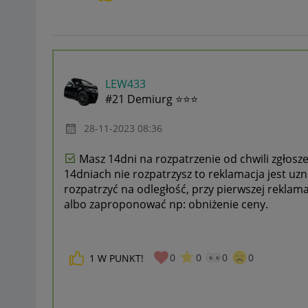
LEW433
#21 Demiurg ⭐⭐⭐
‎28-11-2023
08:36
Masz 14dni na rozpatrzenie od chwili zgłosze
14dniach nie rozpatrzysz to reklamacja jest u
rozpatrzyć na odległość, przy pierwszej rekla
albo zaproponować np: obniżenie ceny.
0
0
0
0
1
W PUNKT!