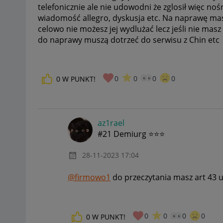
telefonicznie ale nie udowodni że zglosił więc noś
wiadomość allegro, dyskusja etc. Na naprawę masz
celowo nie możesz jej wydlużać lecz jeśli nie mas
do naprawy muszą dotrzeć do serwisu z Chin etc
0
0
0
0
0
W PUNKT!
az1rael
#21 Demiurg ⭐⭐⭐
‎28-11-2023
17:04
@firmowo1
do przeczytania masz art 43 
0
0
0
0
0
W PUNKT!