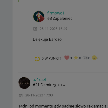
firmowo1
#8 Zapaleniec
‎28-11-2023
16:49
Dziękuje Bardzo
0
0
0
0
0
W PUNKT!
az1rael
#21 Demiurg ⭐⭐⭐
‎28-11-2023
17:03
14dni od momentu gdy padnie słowo reklamacja z t