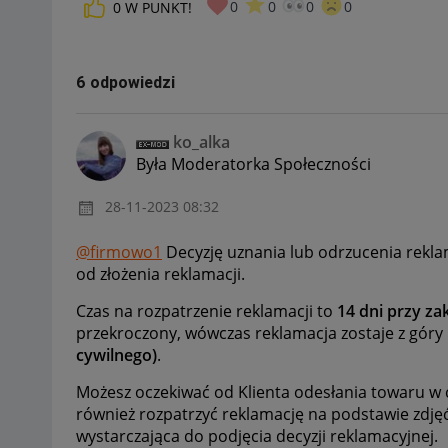
0
0
0
0
0
W PUNKT!
6 odpowiedzi
ko_alka
Była Moderatorka Społeczności
‎28-11-2023
08:32
@firmowo1
Decyzję uznania lub odrzucenia rekla
od złożenia reklamacji.
Czas na rozpatrzenie reklamacji to
14 dni przy z
przekroczony, wówczas reklamacja zostaje z góry
cywilnego)
.
Możesz oczekiwać od Klienta odesłania towaru w c
również rozpatrzyć reklamację na podstawie zdjęć, 
wystarczająca do podjęcia decyzji reklamacyjnej.