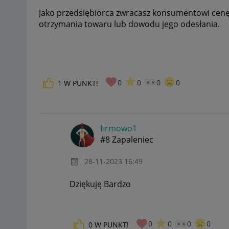
Jako przedsiębiorca zwracasz konsumentowi cenę n
otrzymania towaru lub dowodu jego odesłania.
0
0
0
0
1
W PUNKT!
firmowo1
#8 Zapaleniec
‎28-11-2023
16:49
Dziękuję Bardzo
0
0
0
0
0
W PUNKT!