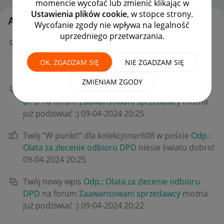
momencie wycofać lub zmienić klikając w
Ustawienia plików cookie
, w stopce strony.
Aktywność firmowo1
Wycofanie zgody nie wpływa na legalność
uprzedniego przetwarzania.
Twój nowy wpis
Zwrot pyowaru przyszedł 17 po
zgłoszeniu
na forum
Zaawansowani sprzedawcy
OK, ZGADZAM SIĘ
NIE ZGADZAM SIĘ
można już podziwiać :)
‎28-05-2024
14:23
ZMIENIAM ZGODY
Twój nowy wpis
Odp.: Olata za zlecenie odbioru
DPD
na forum
Zaawansowani sprzedawcy
można
już podziwiać :)
‎09-04-2024
20:25
Twój "W punkt!" dla kolekcjoner608 w poście
Odp.:
Olata za zlecenie odbioru DPD
niesie światu dobro!
‎09-04-2024
20:25
Twój nowy wpis
Odp.: Olata za zlecenie odbioru
DPD
na forum
Zaawansowani sprzedawcy
można
już podziwiać :)
‎09-04-2024
20:22