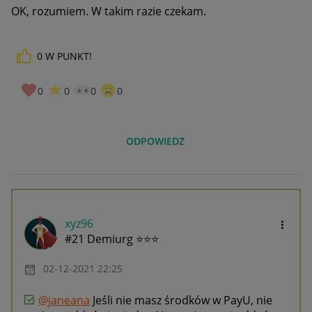
OK, rozumiem. W takim razie czekam.
0
W PUNKT!
0
0
0
0
ODPOWIEDZ
xyz96
#21 Demiurg ⭐⭐⭐
‎02-12-2021
22:25
@janeana
Jeśli nie masz środków w PayU, nie