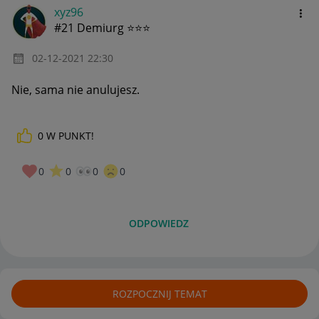
xyz96
#21 Demiurg ⭐⭐⭐
‎02-12-2021
22:30
Nie, sama nie anulujesz.
0
W PUNKT!
0
0
0
0
ODPOWIEDZ
ROZPOCZNIJ TEMAT