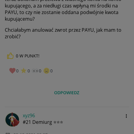
kupującego, a za niedługi czas wpłyną mi środki na
PAYU, to czy nie zostanie oddana podwójnie kwota
kupującemu?
Chciałabym anulować zwrot przez PAYU, jak mam to
zrobić?
0
W PUNKT!
0
0
0
0
ODPOWIEDZ
xyz96
#21 Demiurg ⭐⭐⭐