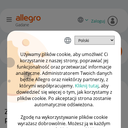
Zaloguj
Gadane
Używamy plików cookie, aby umożliwić Ci
korzystanie z naszej strony, poprawiać jej
funkcjonalność oraz przetwarzać informacje
Początkujący sprzedawcy
OPCJE
analityczne. Administratorem Twoich danych
będzie Allegro oraz niektórzy partnerzy, z
którymi współpracujemy.
Kliknij tutaj
, aby
dowiedzieć się więcej o tym, jak korzystamy z
WSZYSTKIE TEMATY
plików cookie. Po akceptacji strona zostanie
automatycznie odświeżona.
Zwrot - dostępne środki PAYU /
Zgodę na wykorzystywanie plików cookie
przelewy 24
wyrażasz dobrowolnie. Możesz ją w każdym