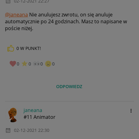
‎02-12-2021
22:27
@janeana
Nie anulujesz zwrotu, on się anuluje
automatycznie po 24 godzinach. Masz to napisane w
poście niżej.
0
W PUNKT!
0
0
0
0
ODPOWIEDZ
janeana
#11 Animator
‎02-12-2021
22:30