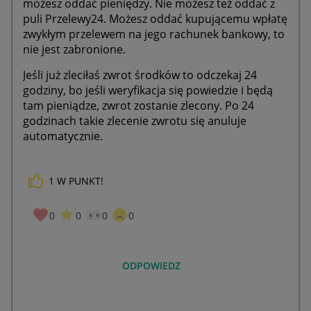
możesz oddać pieniędzy. Nie możesz też oddać z
puli Przelewy24. Możesz oddać kupującemu wpłatę
zwykłym przelewem na jego rachunek bankowy, to
nie jest zabronione.
Jeśli już zleciłaś zwrot środków to odczekaj 24
godziny, bo jeśli weryfikacja się powiedzie i będą
tam pieniądze, zwrot zostanie zlecony. Po 24
godzinach takie zlecenie zwrotu się anuluje
automatycznie.
1
W PUNKT!
0
0
0
0
ODPOWIEDZ