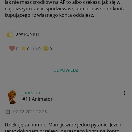
Jak nie masz środków na AF to albo czekasz, jak się w
najbliższym czasie spodziewasz, abo prosisz o nr konta
kupującego i z własnego konta oddajesz.
0
W PUNKT!
0
0
0
0
ODPOWIEDZ
janeana
#11 Animator
‎02-12-2021
22:26
Dziękuję za pomoc. Mam jeszcze jedno pytanie. Jeżeli
teraz dokonam przelewu z własnego konta na konto