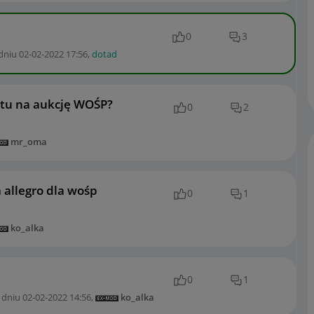
0
3
dniu
‎02-02-2022
17:56
,
dotad
tu na aukcję WOŚP?
0
2
mr_oma
allegro dla wośp
0
1
ko_alka
0
1
 dniu
‎02-02-2022
14:56
,
ko_alka