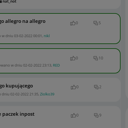
nat_not
o allegro na allegro
0
5
o w dniu
‎03-02-2022
00:01
,
nikl
0
10
kowano w dniu
‎02-02-2022
23:13
,
RED
go kupującego
0
2
w dniu
‎02-02-2022
21:35
,
Ziolko39
 paczek inpost
0
9