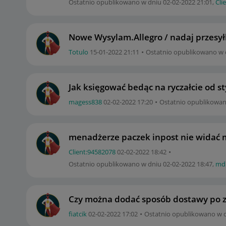
Ostatnio opublikowano w dniu
‎02-02-2022
21:01
,
Cli
Nowe Wysylam.Allegro / nadaj przesył
Totulo
‎15-01-2022
21:11
Ostatnio opublikowano w
Jak księgować bedąc na ryczałcie od s
magess838
‎02-02-2022
17:20
Ostatnio opublikowa
menadżerze paczek inpost nie widać
Client:94582078
‎02-02-2022
18:42
Ostatnio opublikowano w dniu
‎02-02-2022
18:47
,
mdr
Czy można dodać sposób dostawy po z
fiatcik
‎02-02-2022
17:02
Ostatnio opublikowano w 