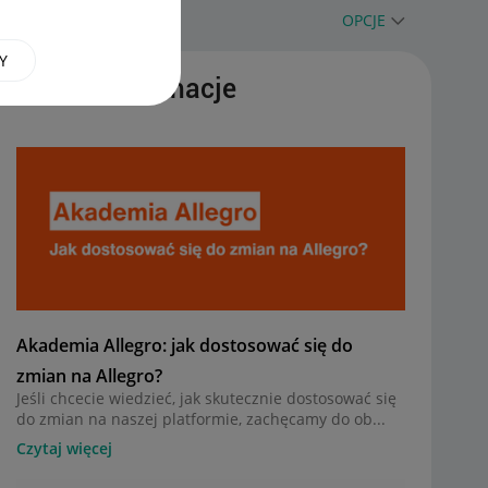
OPCJE
Y
Ważne informacje
Akademia Allegro: jak dostosować się do
zmian na Allegro?
Jeśli chcecie wiedzieć, jak skutecznie dostosować się
do zmian na naszej platformie, zachęcamy do ob...
Czytaj więcej