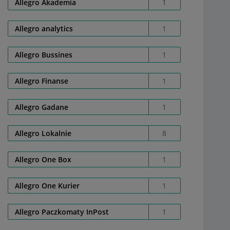
Allegro Akademia
1
Allegro analytics
1
Allegro Bussines
1
Allegro Finanse
1
Allegro Gadane
1
Allegro Lokalnie
8
Allegro One Box
1
Allegro One Kurier
1
Allegro Paczkomaty InPost
1