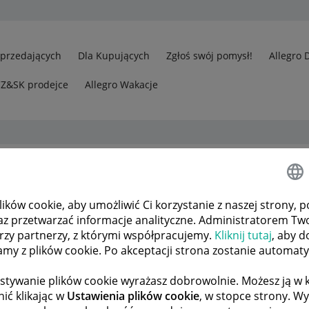
Sprzedających
Dla Kupujących
Zgłoś swój pomysł!
Allegro 
CZ&SK prodejce
Allegro Wakacje
acząć swoją
ków cookie, aby umożliwić Ci korzystanie z naszej strony, p
az przetwarzać informacje analityczne. Administratorem Tw
órzy partnerzy, z którymi współpracujemy.
Kliknij tutaj
, aby d
tamy z plików cookie. Po akceptacji strona zostanie automat
stywanie plików cookie wyrażasz dobrowolnie. Możesz ją 
ić klikając w
Ustawienia plików cookie
, w stopce strony. W