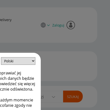
Delivery
Zaloguj
oprawiać jej
oich danych będzie
owiedzieć się więcej
ycznie odświeżona.
w każdym momencie
ycofanie zgody nie