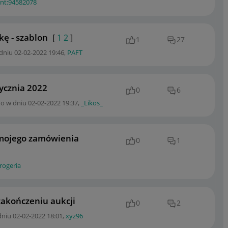
ent:94582078
kę - szablon
[
1
2
]
1
27
 dniu
‎02-02-2022
19:46
,
PAFT
tycznia 2022
0
6
no w dniu
‎02-02-2022
19:37
,
_Likos_
 mojego zamówienia
0
1
ogeria
akończeniu aukcji
0
2
dniu
‎02-02-2022
18:01
,
xyz96