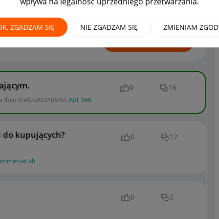
wpływa na legalność uprzedniego przetwarzania.
edawcy
OK, ZGADZAM SIĘ
NIE ZGADZAM SIĘ
ZMIENIAM ZGOD
ROZPOCZNIJ TEMAT
dającym.
0
16
w dniu
‎03-02-2022
08:52
,
KJB_666
 do kupujących?
0
12
ommerceLab
0
2