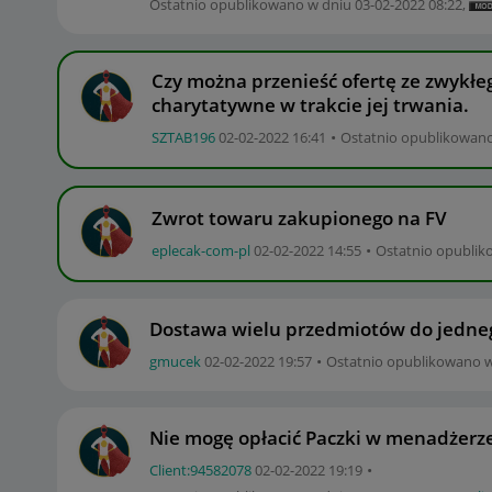
Ostatnio opublikowano w dniu
‎03-02-2022
08:22
,
Czy można przenieść ofertę ze zwykłeg
charytatywne w trakcie jej trwania.
SZTAB196
‎02-02-2022
16:41
Ostatnio opublikowan
Zwrot towaru zakupionego na FV
eplecak-com-pl
‎02-02-2022
14:55
Ostatnio opubli
Dostawa wielu przedmiotów do jedne
gmucek
‎02-02-2022
19:57
Ostatnio opublikowano 
Nie mogę opłacić Paczki w menadżerze
Client:94582078
‎02-02-2022
19:19