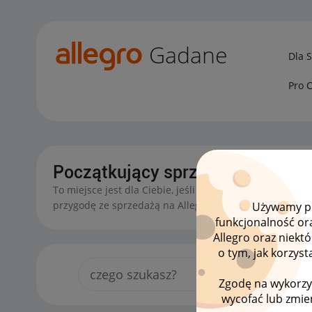
Gadane
Dla 
Pro 
Początkujący sprzedawcy
To miejsce jest dla Ciebie, jeśli zaczynasz lub chcesz z
przygodę ze sprzedażą na Allegro.
Używamy pli
funkcjonalność or
Allegro oraz niekt
o tym, jak korzys
Zgodę na wykorzy
wycofać lub zmien