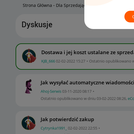
Strona Główna
Dla Sprzedających
Początkujący sprz
Dyskusje
Dostawa i jej koszt ustalane ze sprze
KJB_666
‎02-02-2022
15:27
Ostatnio opublikowano 
Jak wysyłać automatyczne wiadomości
Ahoj-Serwis
‎03-11-2020
08:17
Ostatnio opublikowano w dniu
‎03-02-2022
08:26
,
eC
Jak potwierdzić zakup
Cytrynka1991_
‎02-02-2022
22:55