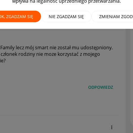
wpływa na legalność uprzedniego przetwarzania.
OK, ZGADZAM SIĘ
NIE ZGADZAM SIĘ
ZMIENIAM ZGOD
 Family lecz mój smart nie został mu udostępniony.
 członek rodziny nie moze korzystać z mojego
ie?
ODPOWIEDZ