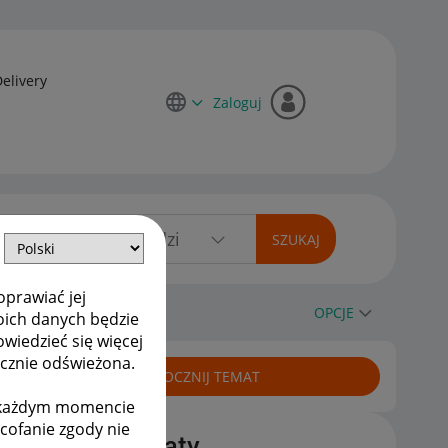
Delivery
Zaloguj
oprawiać jej
OPCJE
oich danych będzie
owiedzieć się więcej
ycznie odświeżona.
ROZPOCZNIJ TEMAT
w każdym momencie
ycofanie zgody nie
Podobne tematy