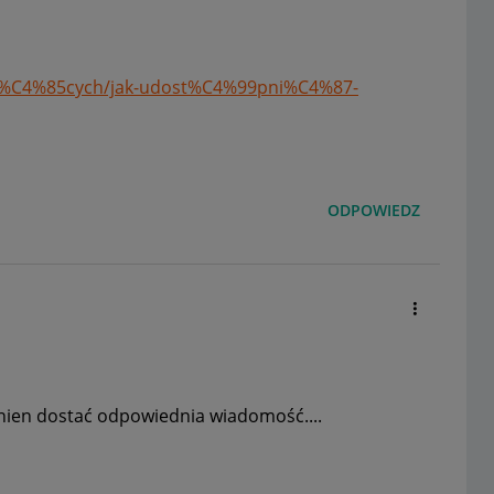
upuj%C4%85cych/jak-udost%C4%99pni%C4%87-
ODPOWIEDZ
inien dostać odpowiednia wiadomość....