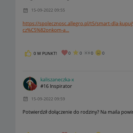
‎15-09-2022
09:55
https://spolecznosc.allegro.pl/t5/smart-dla-k
cz%C5%82onkom-a...
0
0
0
0
0
W PUNKT!
kaliszaneczka-x
#16 Inspirator
‎15-09-2022
09:59
Potwierdził dołączenie do rodziny? Na maila pow