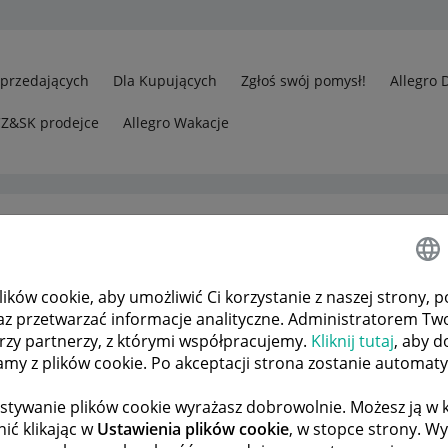
Sprzedających
Dla Kupujących
Zgłoś swój pomysł!
Allegro 
CZ&SK prodejce
Allegro Wakacje
ków cookie, aby umożliwić Ci korzystanie z naszej strony, p
h
Allegro family smart
az przetwarzać informacje analityczne. Administratorem Tw
órzy partnerzy, z którymi współpracujemy.
Kliknij tutaj
, aby d
tamy z plików cookie. Po akceptacji strona zostanie automat
 TEMATÓW
POPRZEDNIA
NASTĘPNA
stywanie plików cookie wyrażasz dobrowolnie. Możesz ją 
ić klikając w
Ustawienia plików cookie
, w stopce strony. W