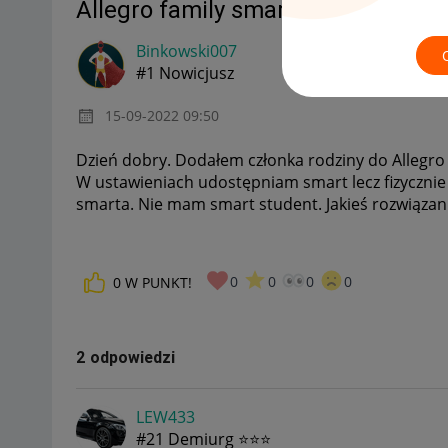
Allegro family smart
Binkowski007
#1 Nowicjusz
‎15-09-2022
09:50
Dzień dobry. Dodałem członka rodziny do Allegro
W ustawieniach udostępniam smart lecz fizycznie
smarta. Nie mam smart student. Jakieś rozwiązan
0
0
0
0
0
W PUNKT!
2 odpowiedzi
LEW433
#21 Demiurg ⭐⭐⭐