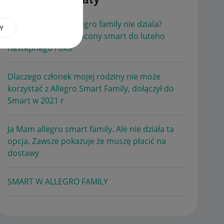
Witam, dlaczego allegro family nie dziala?
Y
Mamy z mezem oplacony smart do luteho
nastepnego roku
Dlaczego członek mojej rodziny nie może
korzystać z Allegro Smart Family, dołączył do
Smart w 2021 r
Ja Mam allegro smart family. Ale nie działa ta
opcja. Zawsze pokazuje że muszę płacić na
dostawy
SMART W ALLEGRO FAMILY