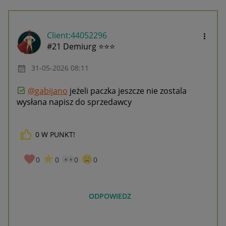
Client:44052296
#21 Demiurg ⭐⭐⭐
‎31-05-2026
08:11
@gabijano
jeżeli paczka jeszcze nie zostala
wysłana napisz do sprzedawcy
0
W PUNKT!
0
0
0
0
ODPOWIEDZ