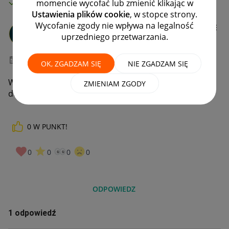
MAMY ROZWIĄZANIE!
momencie wycofać lub zmienić klikając w
Ustawienia plików cookie
, w stopce strony.
Wycofanie zgody nie wpływa na legalność
gabijano
uprzedniego przetwarzania.
#1 Nowicjusz
‎31-05-2026
07:06
OK, ZGADZAM SIĘ
NIE ZGADZAM SIĘ
W czasie zakupu pomyliłem adres paczkomatu
ZMIENIAM ZGODY
dostarczenia przesyłki
0
W PUNKT!
0
0
0
0
ODPOWIEDZ
1 odpowiedź