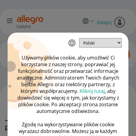
Zaloguj
Gadane
Używamy plików cookie, aby umożliwić Ci
korzystanie z naszej strony, poprawiać jej
funkcjonalność oraz przetwarzać informacje
Smart! dla kupujących
OPCJE
analityczne. Administratorem Twoich danych
będzie Allegro oraz niektórzy partnerzy, z
którymi współpracujemy.
Kliknij tutaj
, aby
dowiedzieć się więcej o tym, jak korzystamy z
WSZYSTKIE TEMATY
plików cookie. Po akceptacji strona zostanie
automatycznie odświeżona.
Jak zmienić punkt dostarczenia
Zgodę na wykorzystywanie plików cookie
przesyłki
wyrażasz dobrowolnie. Możesz ją w każdym